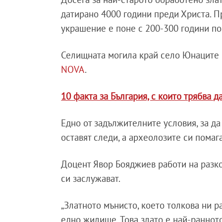
датирано 4000 години преди Христа. П
украшение е поне с 200-300 години по
Селищната могила край село Юнаците к
NOVA
.
10 факта за България, с които трябва д
Едно от задължителните условия, за да
оставят следи, а археолозите си помаг
Доцент Явор Бояджиев работи на разко
си заслужават.
„Златното мънисто, което толкова ни 
едно жилище. Това злато е най-ранното