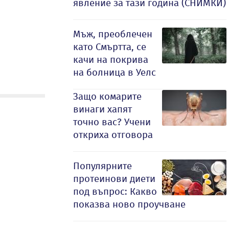
явление за тази година (СНИМКИ)
Мъж, преоблечен
като Смъртта, се
качи на покрива
на болница в Уелс
Защо комарите
винаги хапят
точно вас? Учени
откриха отговора
Популярните
протеинови диети
под въпрос: Какво
показва ново проучване