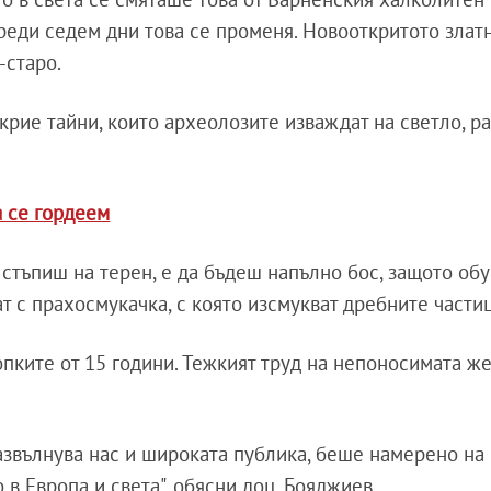
реди седем дни това се променя. Новооткритото злат
-старо.
рие тайни, които археолозите изваждат на светло, ра
а се гордеем
 стъпиш на терен, е да бъдеш напълно бос, защото об
ат с прахосмукачка, с която изсмукват дребните части
пките от 15 години. Тежкият труд на непоносимата же
развълнува нас и широката публика, беше намерено на
 в Европа и света", обясни доц. Бояджиев.