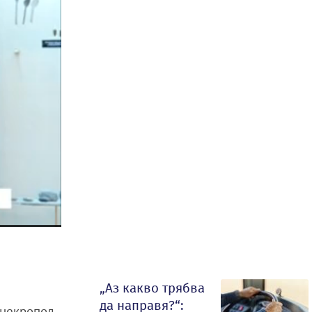
„Аз какво трябва
да направя?“:
 некропол,