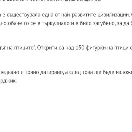
а е съществувала една от най-развитите цивилизации.
но обаче то се е търкулнало и е било загубено, за да
т на птиците". Открити са над 150 фигурки на птици 
ледвано и точно датирано, а след това ще бъде излож
арджик.