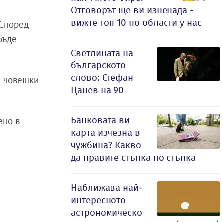
Отговорът ще ви изненада -
вижте топ 10 по области у нас
 Според
 бъде
Светлината на
българското
слово: Стефан
с човешки
Цанев на 90
Банковата ви
ено в
карта изчезна в
чужбина? Какво
да правите стъпка по стъпка
Наближава най-
интересното
астрономическо