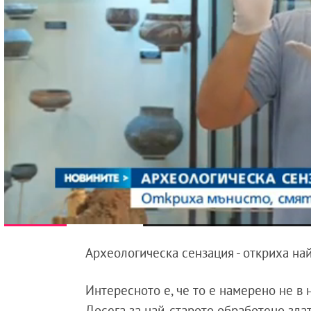
Археологическа сензация - откриха най
Интересното е, че то е намерено не в 
Досега за най-старото обработено зла