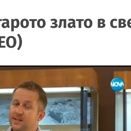
арото злато в св
ЕО)