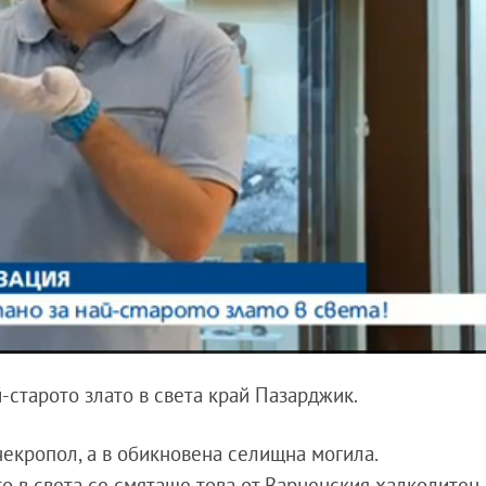
-старото злато в света край Пазарджик.
некропол, а в обикновена селищна могила.
то в света се смяташе това от Варненския халколитен