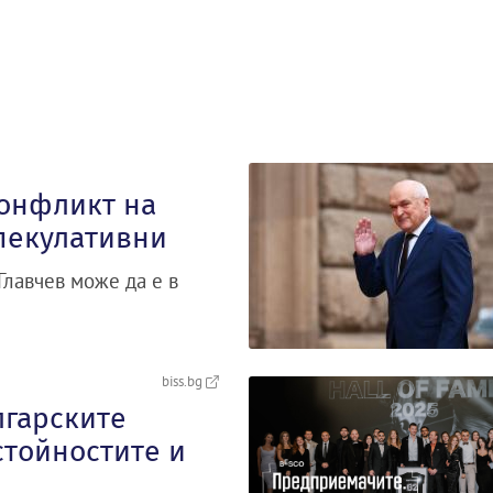
конфликт на
спекулативни
Главчев може да е в
biss.bg
лгарските
тойностите и