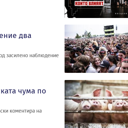
ение два
под засилено наблюдение
ката чума по
ски коментира на