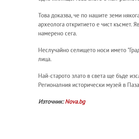
Това доказва, че по нашите земи няког
археолога откритието е чист късмет. Яв
намерено сега.
Неслучайно селището носи името "Градъ
лица.
Най-старото злато в света ще бъде изс
Регионалния исторически музей в Паз
Източник:
Nova.bg