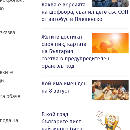
Каква е версията
но
на шофьора, свалил дете със СОП
от автобус в Плевенско
зказва
Жегите достигат
своя пик, картата
на България
светва в предупредителен
оранжев код
увките
ци.
Кой има имен ден
на 8 август
га обаче
В кой град
 пода на
българите пият
най-много бира: