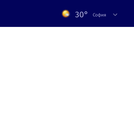
30°
София