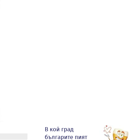
В кой град
българите пият