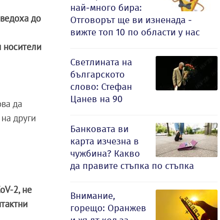
най-много бира:
оведоха до
Отговорът ще ви изненада -
вижте топ 10 по области у нас
и носители
Светлината на
българското
слово: Стефан
Цанев на 90
ова да
 на други
Банковата ви
карта изчезна в
чужбина? Какво
да правите стъпка по стъпка
oV-2, не
Внимание,
нтактни
горещо: Оранжев