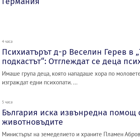
Германия
4 часа
Психиатърът д-р Веселин Герев в 
подкастът“: Отглеждат се деца пси
Имаше група деца, която нападаше хора по моловете
изграждат едни психопати. ...
5 часа
България иска извънредна помощ о
животновъдите
Министърът на земеделието и храните Пламен Абро