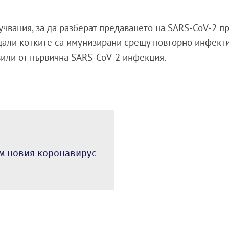
чвания, за да разберат предаването на SARS-CoV-2 пр
т дали котките са имунизирани срещу повторно инфект
овили от първична SARS-CoV-2 инфекция.
ъм новия коронавирус