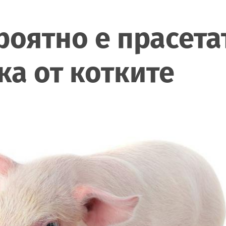
роятно е прасета
ка от котките