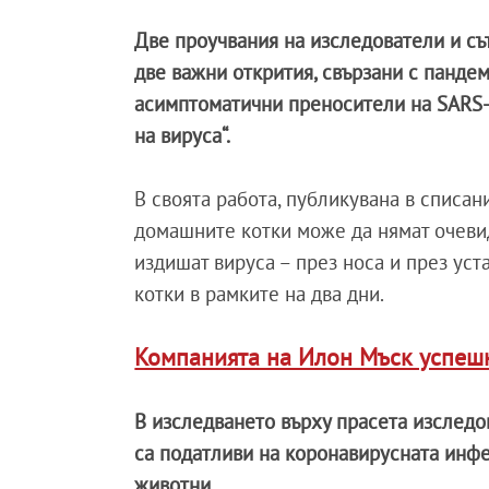
Две проучвания на изследователи и съ
две важни открития, свързани с панде
асимптоматични преносители на SARS-C
на вируса“.
В своята работа, публикувана в списани
домашните котки може да нямат очевид
издишат вируса – през носа и през уст
котки в рамките на два дни.
Компанията на Илон Мъск успешн
В изследването върху прасета изследов
са податливи на коронавирусната инфе
животни.