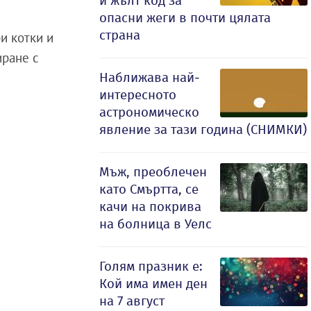
и жълт код за
опасни жеги в почти цялата
страна
и котки и
иране с
Наближава най-
интересното
астрономическо
явление за тази година (СНИМКИ)
Мъж, преоблечен
като Смъртта, се
качи на покрива
на болница в Уелс
Голям празник е:
Кой има имен ден
на 7 август