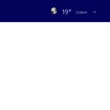
19°
София