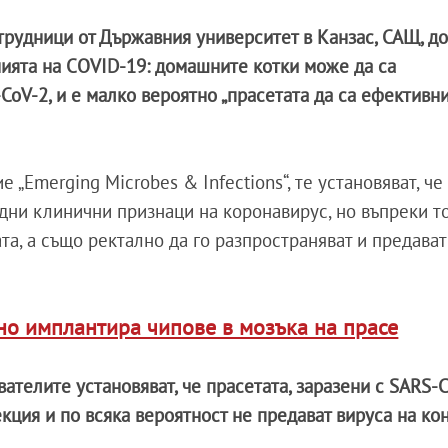
трудници от Държавния университет в Канзас, САЩ, д
мията на COVID-19: домашните котки може да са
oV-2, и е малко вероятно „прасетата да са ефективн
е „Emerging Microbes & Infections“, те установяват, че
ни клинични признаци на коронавирус, но въпреки т
ата, а също ректално да го разпространяват и предават
о имплантира чипове в мозъка на прасе
ателите установяват, че прасетата, заразени с SARS-C
кция и по всяка вероятност не предават вируса на ко