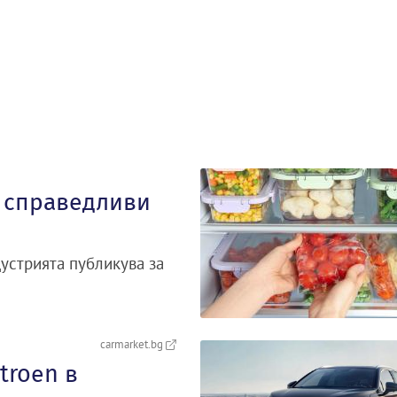
а справедливи
устрията публикува за
carmarket.bg
troеn в