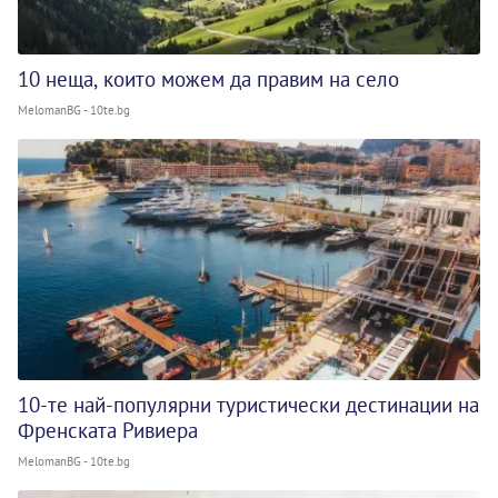
10 неща, които можем да правим на село
MelomanBG - 10te.bg
10-те най-популярни туристически дестинации на
Френската Ривиера
MelomanBG - 10te.bg