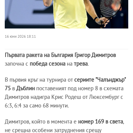
16 юни 2026 18:11
Първата ракета на България Григор Димитров
започна с
победа сезона
на
трева
.
В първия кръг на турнира от
сериите "Чалънджър"
75
в
Дъблин
поставеният под номер 8 в схемата
Димитров надигра Крис Родеш от Люксембург с
6:3, 6:4 за само 68 минути.
Димитров, който в момента е
номер 169 в света
,
не срещна особени затруднения срещу