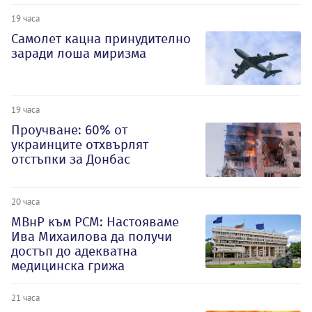
19 часа
Самолет кацна принудително
заради лоша миризма
19 часа
Проучване: 60% от
украинците отхвърлят
отстъпки за Донбас
20 часа
МВнР към РСМ: Настояваме
Ива Михаилова да получи
достъп до адекватна
медицинска грижа
21 часа