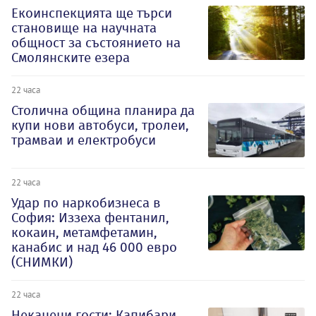
Екоинспекцията ще търси
становище на научната
общност за състоянието на
Смолянските езера
22 часа
Столична община планира да
купи нови автобуси, тролеи,
трамваи и електробуси
22 часа
Удар по наркобизнеса в
София: Иззеха фентанил,
кокаин, метамфетамин,
канабис и над 46 000 евро
(СНИМКИ)
22 часа
Неканени гости: Капибари