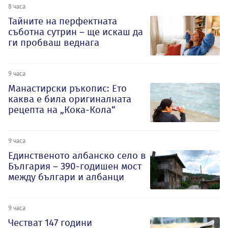
8 часа
Тайните на перфектната
съботна сутрин – ще искаш да
ги пробваш веднага
9 часа
Манастирски ръкопис: Ето
каква е била оригиналната
рецепта на „Кока-Кола“
9 часа
Единственото албанско село в
България – 390-годишен мост
между българи и албанци
9 часа
Честват 147 години