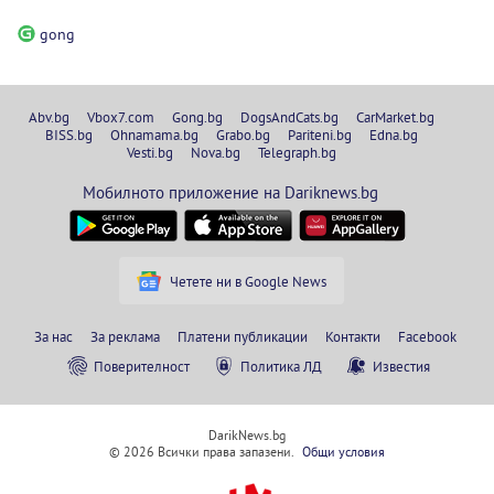
gong
Abv.bg
Vbox7.com
Gong.bg
DogsAndCats.bg
CarMarket.bg
BISS.bg
Ohnamama.bg
Grabo.bg
Pariteni.bg
Edna.bg
Vesti.bg
Nova.bg
Telegraph.bg
Мобилното приложение на Dariknews.bg
Четете ни в Google News
За нас
За реклама
Платени публикации
Контакти
Facebook
Поверителност
Политика ЛД
Известия
DarikNews.bg
© 2026 Всички права запазени.
Общи условия