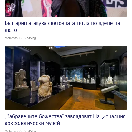
Българин атакува световната титла по ядене на
люто
MelomanBG - Sled5.bg
„Забравените божества“ завладяват Националния
археологически музей
MelomanBG - Sled5.bg