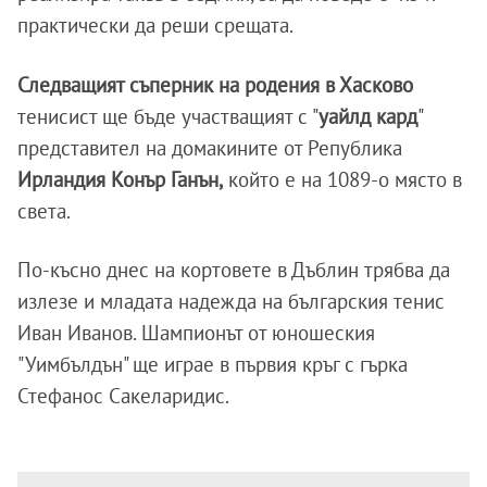
практически да реши срещата.
Следващият съперник на родения в Хасково
тенисист ще бъде участващият с "
уайлд кард
"
представител на домакините от Република
Ирландия Конър Ганън,
който е на 1089-о място в
света.
По-късно днес на кортовете в Дъблин трябва да
излезе и младата надежда на българския тенис
Иван Иванов. Шампионът от юношеския
"Уимбълдън" ще играе в първия кръг с гърка
Стефанос Сакеларидис.