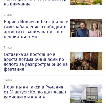
на внимание
7 часа
Боряна Йовчева: Театърът не е
само забавление, свободните
артисти се занимават и с по-
неприятни теми
7 часа
Оставиха за постоянно в
ареста петима обвиняеми по
делото за разпространение на
фентанил
8 часа
Нови пътни такси в Румъния
от 31 август: Колко ще плащат
камионите и колите