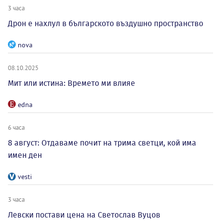
3 часа
Дрон е нахлул в българското въздушно пространство
nova
08.10.2025
Мит или истина: Времето ми влияе
edna
6 часа
8 август: Отдаваме почит на трима светци, кой има
имен ден
vesti
3 часа
Левски постави цена на Светослав Вуцов