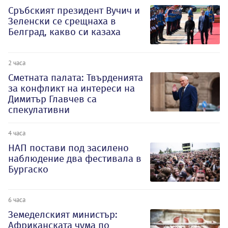
Сръбският президент Вучич и
Зеленски се срещнаха в
Белград, какво си казаха
2 часа
Сметната палата: Твърденията
за конфликт на интереси на
Димитър Главчев са
спекулативни
4 часа
НАП постави под засилено
наблюдение два фестивала в
Бургаско
6 часа
Земеделският министър:
Африканската чума по