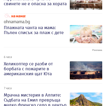
свинете не е опасна за хората
ohnamama.bg
Плажната чанта на мама:
Пълен списък за плаж с дете
6 часа
Хеликоптер се разби от
борбата с пожарите в
американския щат Юта
7 часа
Мрачна мистерия в Алпите:
Съдбата на Емил превръща
малко френско село в център