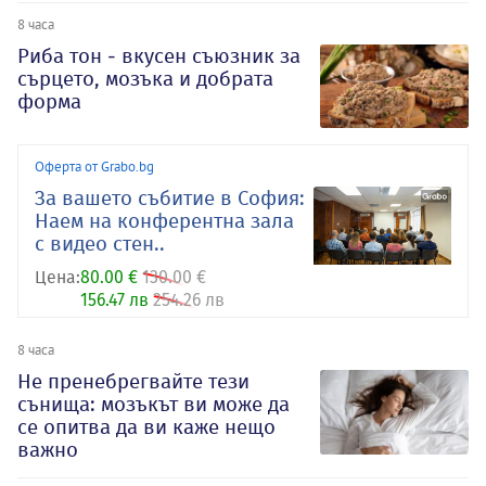
8 часа
Риба тон - вкусен съюзник за
сърцето, мозъка и добрата
форма
Оферта от Grabo.bg
За вашето събитие в София:
Наем на конферентна зала
с видео стен..
Цена:
80.00 €
130.00 €
156.47 лв
254.26 лв
8 часа
Не пренебрегвайте тези
сънища: мозъкът ви може да
се опитва да ви каже нещо
важно