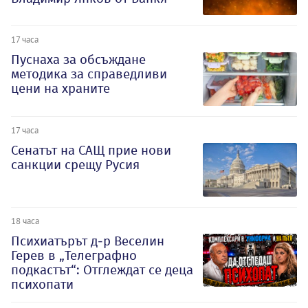
17 часа
Пуснаха за обсъждане
методика за справедливи
цени на храните
17 часа
Сенатът на САЩ прие нови
санкции срещу Русия
18 часа
Психиатърът д-р Веселин
Герев в „Телеграфно
подкастът“: Отглеждат се деца
психопати