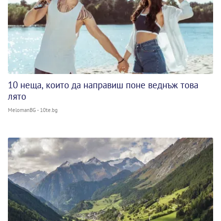
10 неща, които да направиш поне веднъж това
лято
MelomanBG - 10te.bg