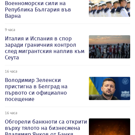
Военноморски сили на
Република България във
Варна
9 часа
Италия и Испания в спор
заради граничния контрол
след мигрантския наплив към
Сеута
16 часа
Володимир Зеленски
пристигна в Белград на
първото си официално
посещение
16 часа
Обгорели банкноти са открити
върху тялото на бизнесмена
Владимир Янков от Банкя