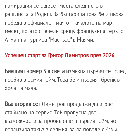
намиращия се с десет места след него в
ранглистата Родеш. За българина това бе и първа
победа в официален мач от началото на март
месец, когато спечели срещу французина Терънс
Атман на турнира "Мастърс" в Маями.
Успешен старт за Григор Димитров през 2026
Бившият номер 3 в света
измъкна първия сет след
пробив в осмия гейм. Това бе и първият брейк в
хода на мача.
Във втория сет
Димитров продължи да играе
стабилно на сервис. Той пропусна две
възможности за пробив още в първия гейм, но
реализира такъв в седмия, за да поведе с 4:3 и