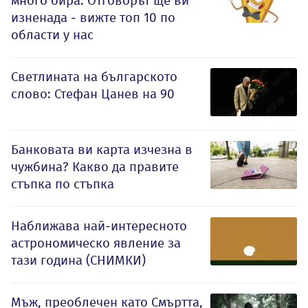
много бира: Отговорът ще ви
изненада - вижте топ 10 по
области у нас
Светлината на българското
слово: Стефан Цанев на 90
Банковата ви карта изчезна в
чужбина? Какво да правите
стъпка по стъпка
Наближава най-интересното
астрономическо явление за
тази година (СНИМКИ)
Мъж, преоблечен като Смъртта,