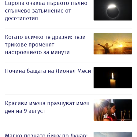
Европа очаква първото пълно
слънчево затъмнение от
десетилетия
Когато всичко те дразни: тези
трикове променят
настроението за минути
Почина бащата на Лионел Меси
Красиви имена празнуват имен
ден на 9 август
Малко познато бижу по Дунав: