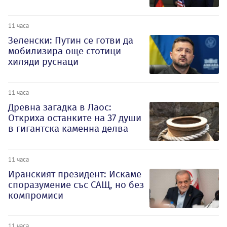
11 часа
Зеленски: Путин се готви да
мобилизира още стотици
хиляди руснаци
11 часа
Древна загадка в Лаос:
Откриха останките на 37 души
в гигантска каменна делва
11 часа
Иранският президент: Искаме
споразумение със САЩ, но без
компромиси
11 часа