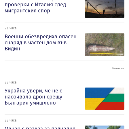
проверки с Италия след
мигрантския спор
21 часа
Военни обезвредиха опасен
снаряд в частен дом във
Видин
22 часа
Украйна увери, че не е
насочвала дрон срещу
България умишлено
22 часа
Овчар с разказ за падналия