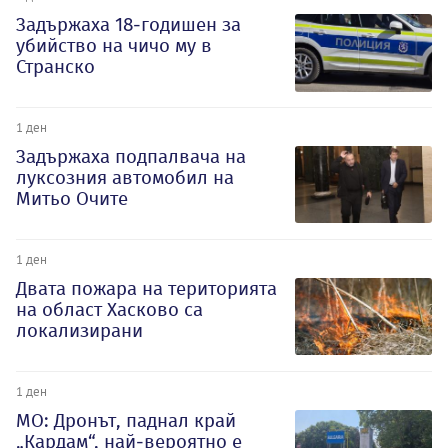
Задържаха 18-годишен за
убийство на чичо му в
Странско
1 ден
Задържаха подпалвача на
луксозния автомобил на
Митьо Очите
1 ден
Двата пожара на територията
на област Хасково са
локализирани
1 ден
МО: Дронът, паднал край
„Кардам“, най-вероятно е