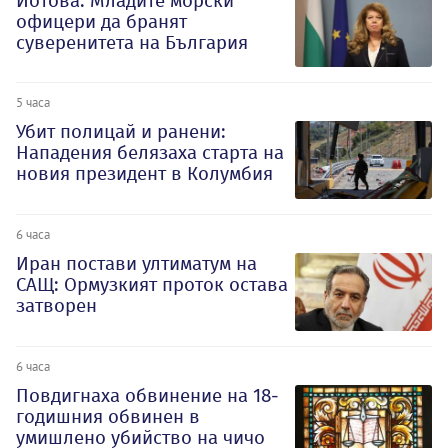
Йотова: Младите морски
офицери да бранят
суверенитета на България
5 часа
Убит полицай и ранени:
Нападения белязаха старта на
новия президент в Колумбия
6 часа
Иран постави ултиматум на
САЩ: Ормузкият проток остава
затворен
6 часа
Повдигнаха обвинение на 18-
годишния обвинен в
умишлено убийство на чичо