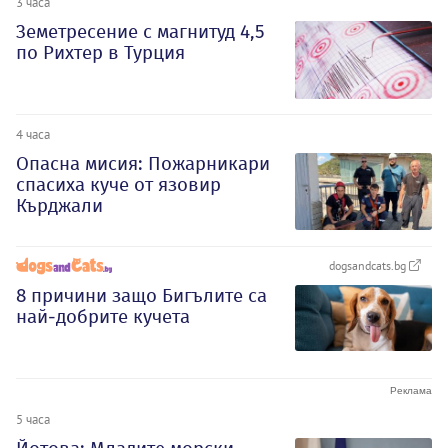
3 часа
Земетресение с магнитуд 4,5
по Рихтер в Турция
4 часа
Опасна мисия: Пожарникари
спасиха куче от язовир
Кърджали
dogsandcats.bg
8 причини защо Бигълите са
най-добрите кучета
5 часа