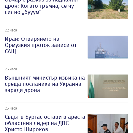
дрон: Когато гръмна, се чу
силно „бууум“
22 часа
Иран: Отварянето на
Ормузкия проток зависи от
САЩ
23 часа
Външният министър извика на
среща посланика на Украйна
заради дрона
23 часа
Съдът в Бургас остави в ареста
областния лидер на ДПС
Христо Широков