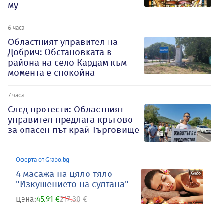
му
6 часа
Oбластният управител на
Добрич: Обстановката в
района на село Кардам към
момента е спокойна
7 часа
След протести: Областният
управител предлага кръгово
за опасен път край Търговище
Оферта от Grabo.bg
4 масажа на цяло тяло
"Изкушението на султана"
Цена:
45.91 €
217.30 €