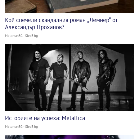
Кой спечели скандалния роман „Лемнер“ от
Александър Проханов?
MelomanBG - Sled5.bg
Историите на успеха: Metallica
MelomanBG - Sled5.bg