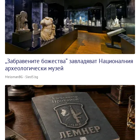
„Забравените божества“ завладяват Националния
археологически музей
MelomanBG - Sled5.bg