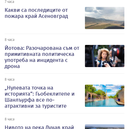
7 часа
Какви са последиците от
пожара край Асеновград
8 часа
Йотова: Разочарована съм от
примитивната политическа
употреба на инцидента с
дрона
8 часа
„Нулевата точка на
историята“: Гьобеклитепе и
Шанлъурфа все по-
атрактивни за туристите
8 часа
Нивото на река Дунав край