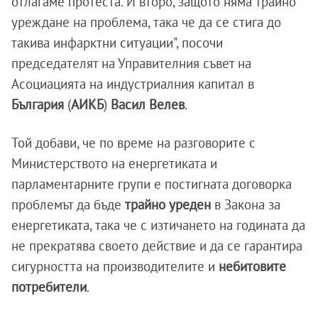
отлагаме протеста. И второ, защото няма трайно
уреждане на проблема, така че да се стига до
такива инфарктни ситуации", посочи
председателят на Управителния съвет на
Асоциацията на индустриалния капитал в
България
(
АИКБ
)
Васил Велев
.
Той добави, че по време на разговорите с
Министерството на енергетиката и
парламентарните групи е постигната договорка
проблемът да бъде
трайно уреден
в Закона за
енергетиката, така че с изтичането на годината да
не прекратява своето действие и да се гарантира
сигурността на производителите и
небитовите
потребители
.