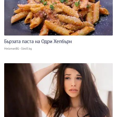
Бързата паста на Одри Хепбърн
MelomanBG - Sled5.bg