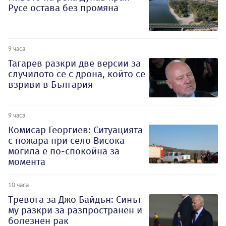
Русе остава без промяна
9 часа
Тагарев разкри две версии за
случилото се с дрона, който се
взриви в България
9 часа
Комисар Георгиев: Ситуацията
с пожара при село Висока
могила е по-спокойна за
момента
10 часа
Тревога за Джо Байдън: Синът
му разкри за разпространен и
болезнен рак