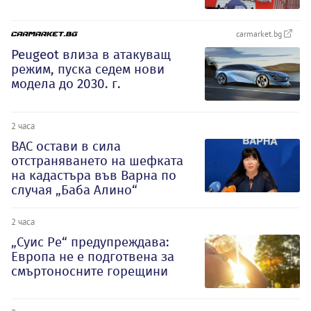
carmarket.bg
Peugeot влиза в атакуващ
режим, пуска седем нови
модела до 2030. г.
2 часа
ВАС остави в сила
отстраняването на шефката
на кадастъра във Варна по
случая „Баба Алино“
2 часа
„Суис Ре“ предупреждава:
Европа не е подготвена за
смъртоносните горещини