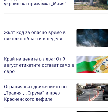
украинска примамка „Майя“
Жълт код за опасно време в
няколко области в неделя
Край на цените в лева: От 9
август етикетите остават само в
евро
Ограничават движението по
„Тракия“, „Струма“ и през
Кресненското дефиле