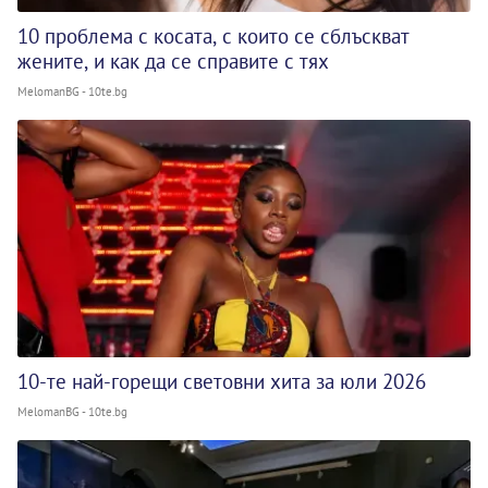
10 проблема с косата, с които се сблъскват
жените, и как да се справите с тях
MelomanBG - 10te.bg
10-те най-горещи световни хита за юли 2026
MelomanBG - 10te.bg