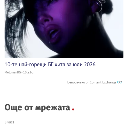
10-те най-горещи БГ хита за юли 2026
MelomanBG - 10te.bg
Препоръчано от Content Exchange
Още от мрежата
8 часа