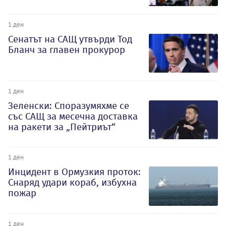
1 ден
Сенатът на САЩ утвърди Тод
Бланч за главен прокурор
1 ден
Зеленски: Споразумяхме се
със САЩ за месечна доставка
на ракети за „Пейтриът“
1 ден
Инцидент в Ормузкия проток:
Снаряд удари кораб, избухна
пожар
1 ден