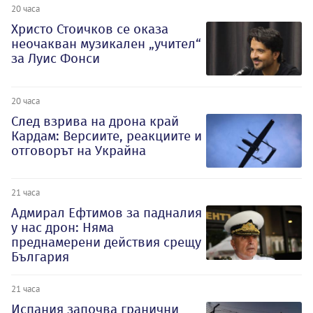
20 часа
Христо Стоичков се оказа
неочакван музикален „учител“
за Луис Фонси
20 часа
След взрива на дрона край
Кардам: Версиите, реакциите и
отговорът на Украйна
21 часа
Адмирал Ефтимов за падналия
у нас дрон: Няма
преднамерени действия срещу
България
21 часа
Испания започва гранични