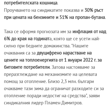
потребителската кошница
.
Проучването на синдикатите показва и
30% ръст
при цената на бензините и 51% на пропан-бутана
.
Така се оформя прогнозата им за
инфлация от над
6% до края на годинат
а, която ще се усети най-
силно при бедните домакинства. "Нашите
очаквания са за
двуцифрено нарастване на
цените на топлоенергията от 1 януари 2022 г. за
битовите потребители
. Затова настояваме за
преразглеждане на механизмите на целевата
помощ за отопление. Близо 2,3 млн. българи
очакваме тази зима да ограничат разходите си за
отопление поради недостиг на средства", заяви
синдикалния лидер Пламен Димитров.