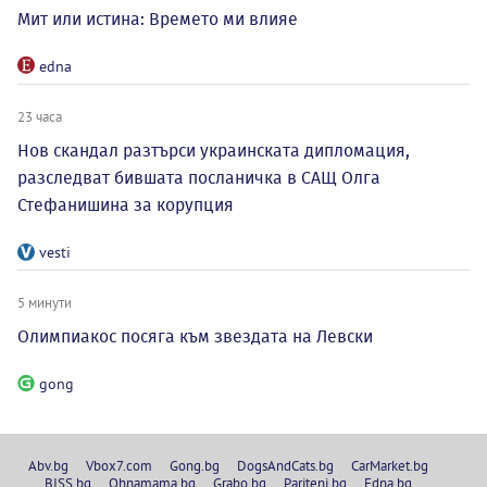
Мит или истина: Времето ми влияе
edna
23 часа
Нов скандал разтърси украинската дипломация,
разследват бившата посланичка в САЩ Олга
Стефанишина за корупция
vesti
5 минути
Олимпиакос посяга към звездата на Левски
gong
Abv.bg
Vbox7.com
Gong.bg
DogsAndCats.bg
CarMarket.bg
BISS.bg
Ohnamama.bg
Grabo.bg
Pariteni.bg
Edna.bg