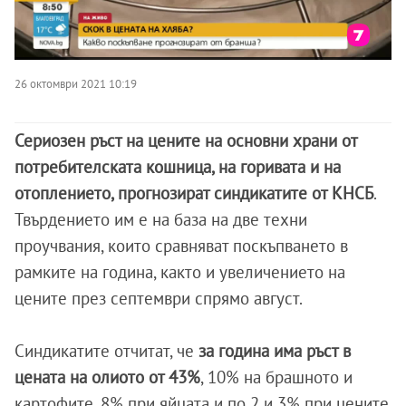
26 октомври 2021 10:19
Сериозен ръст на цените на основни храни от
потребителската кошница, на горивата и на
отоплението, прогнозират синдикатите от КНСБ
.
Твърдението им е на база на две техни
проучвания, които сравняват поскъпването в
рамките на година, както и увеличението на
цените през септември спрямо август.
Синдикатите отчитат, че
за година има ръст в
цената на олиото от 43%
, 10% на брашното и
картофите, 8% при яйцата и по 2 и 3% при цените