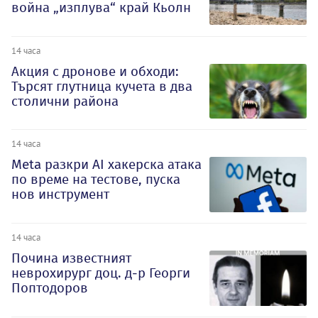
война „изплува“ край Кьолн
14 часа
Акция с дронове и обходи:
Търсят глутница кучета в два
столични района
14 часа
Meta разкри AI хакерска атака
по време на тестове, пуска
нов инструмент
14 часа
Почина известният
неврохирург доц. д-р Георги
Поптодоров