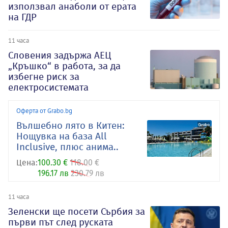
използвал анаболи от ерата
на ГДР
11 часа
Словения задържа АЕЦ
„Кръшко“ в работа, за да
избегне риск за
електросистемата
Оферта от Grabo.bg
Вълшебно лято в Китен:
Нощувка на база All
Inclusive, плюс анима..
Цена:
100.30 €
118.00 €
196.17 лв
230.79 лв
11 часа
Зеленски ще посети Сърбия за
първи път след руската