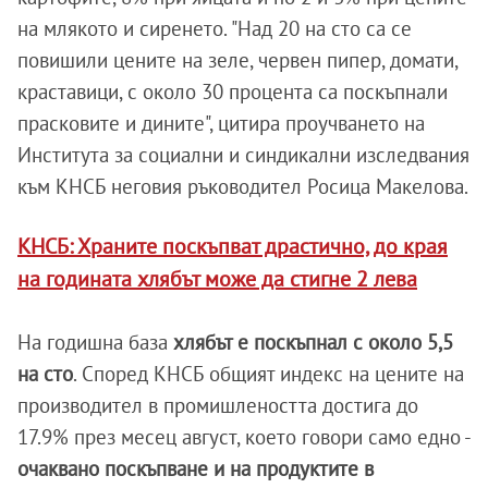
на млякото и сиренето. "Над 20 на сто са се
повишили цените на зеле, червен пипер, домати,
краставици, с около 30 процента са поскъпнали
прасковите и дините", цитира проучването на
Института за социални и синдикални изследвания
към КНСБ неговия ръководител Росица Макелова.
КНСБ: Храните поскъпват драстично, до края
на годината хлябът може да стигне 2 лева
На годишна база
хлябът е поскъпнал с около 5,5
на сто
. Според КНСБ общият индекс на цените на
производител в промишлеността достига до
17.9% през месец август, което говори само едно -
очаквано поскъпване и на продуктите в