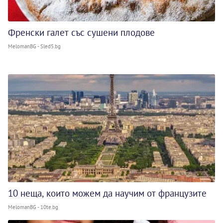
Френски галет със сушени плодове
MelomanBG - Sled5.bg
10 неща, които можем да научим от французите
MelomanBG - 10te.bg