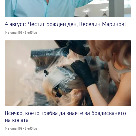
4 август: Честит рожден ден, Веселин Маринов!
MelomanBG - Sled5.bg
Всичко, което трябва да знаете за боядисването
на косата
MelomanBG - Sled5.bg