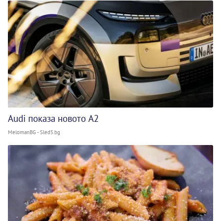
Audi показа новото A2
MelomanBG - Sled5.bg