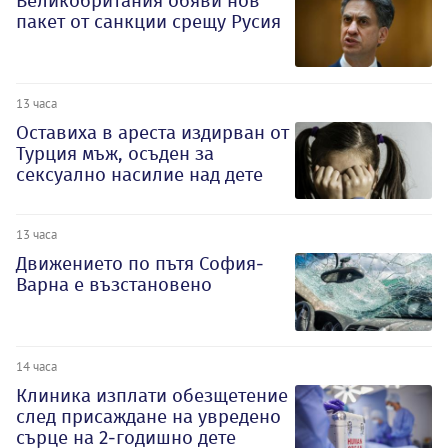
Великобритания обяви нов
пакет от санкции срещу Русия
13 часа
Оставиха в ареста издирван от
Турция мъж, осъден за
сексуално насилие над дете
13 часа
Движението по пътя София-
Варна е възстановено
14 часа
Клиника изплати обезщетение
след присаждане на увредено
сърце на 2-годишно дете