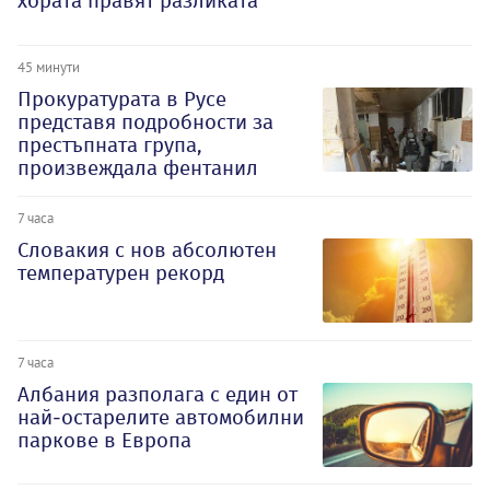
хората правят разликата
45 минути
Прокуратурата в Русе
представя подробности за
престъпната група,
произвеждала фентанил
7 часа
Словакия с нов абсолютен
температурен рекорд
7 часа
Албания разполага с един от
най-остарелите автомобилни
паркове в Европа