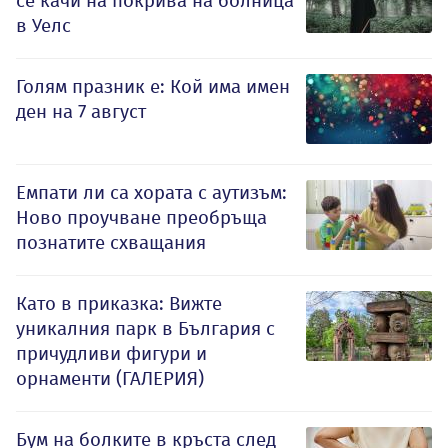
се качи на покрива на болница
в Уелс
Голям празник е: Кой има имен
ден на 7 август
Емпати ли са хората с аутизъм:
Ново проучване преобръща
познатите схващания
Като в приказка: Вижте
уникалния парк в България с
причудливи фигури и
орнаменти (ГАЛЕРИЯ)
Бум на болките в кръста след