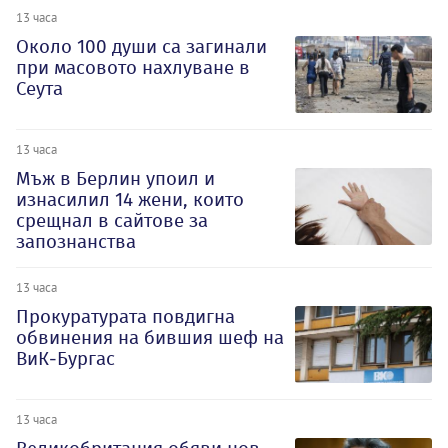
13 часа
Около 100 души са загинали
при масовото нахлуване в
Сеута
13 часа
Мъж в Берлин упоил и
изнасилил 14 жени, които
срещнал в сайтове за
запознанства
13 часа
Прокуратурата повдигна
обвинения на бившия шеф на
ВиК-Бургас
13 часа