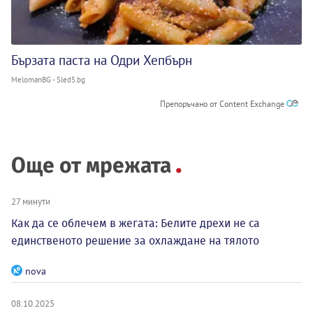
Бързата паста на Одри Хепбърн
MelomanBG - Sled5.bg
Препоръчано от Content Exchange
Още от мрежата
27 минути
Как да се облечем в жегата: Белите дрехи не са
единственото решение за охлаждане на тялото
nova
08.10.2025