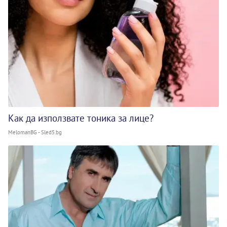
Как да използвате тоника за лице?
MelomanBG - Sled5.bg