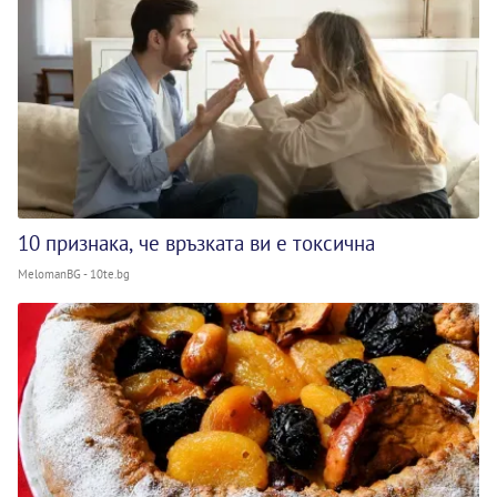
10 признака, че връзката ви е токсична
MelomanBG - 10te.bg