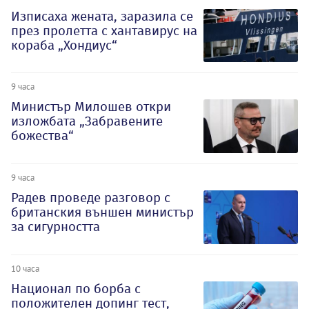
Изписаха жената, заразила се
през пролетта с хантавирус на
кораба „Хондиус“
9 часа
Министър Милошев откри
изложбата „Забравените
божества“
9 часа
Радев проведе разговор с
британския външен министър
за сигурността
10 часа
Национал по борба с
положителен допинг тест,