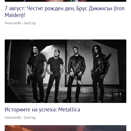
7 август: Честит рожден ден, Брус Дикинсън (Iron
Maiden)!
MelomanBG - Sled5.bg
Историите на успеха: Metallica
MelomanBG - Sled5.bg