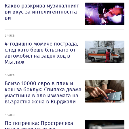
Какво разкрива музикалният
ви вкус за интелигентността
ви
3 часа
4-годишно момиче пострада,
след като беше блъснато от
автомобил на заден ход в
Мъглиж
3 часа
Близо 10000 евро в плик и
кош за боклук: Спипаха двама
участници в ало измамата на
възрастна жена в Кърджали
4 часа
По погрешка: Простреляха