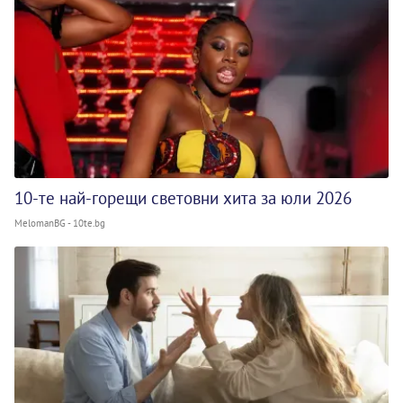
10-те най-горещи световни хита за юли 2026
MelomanBG - 10te.bg