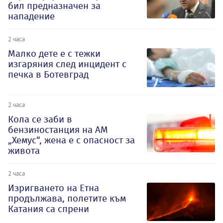
бил предназначен за
нападение
2 часа
Малко дете е с тежки
изгаряния след инцидент с
печка в Ботевград
2 часа
Кола се заби в
бензиностанция на АМ
„Хемус“, жена е с опасност за
живота
2 часа
Изригването на Етна
продължава, полетите към
Катания са спрени