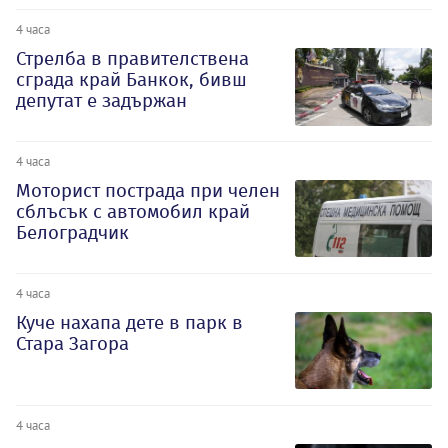
4 часа
Стрелба в правителствена
сграда край Банкок, бивш
депутат е задържан
4 часа
Моторист пострада при челен
сблъсък с автомобил край
Белоградчик
4 часа
Куче нахапа дете в парк в
Стара Загора
4 часа