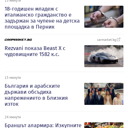
15 минути
18-годишен младеж с
италианско гражданство е
задържан за чупене на детска
площадка в Перник
carmarket.bg
Rezvani показа Beast X с
чудовищните 1582 к.с.
15 минути
България и арабските
държави обсъдиха
напрежението в Близкия
изток
24 минути
Браншът алармира: Изкупните