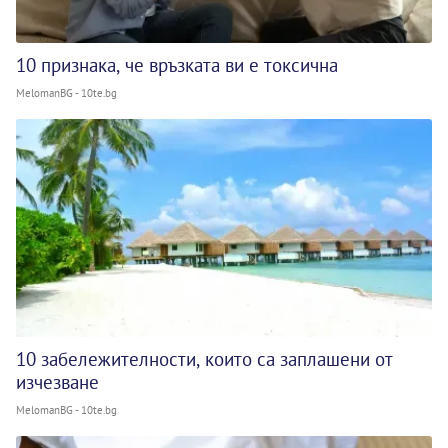
10 признака, че връзката ви е токсична
MelomanBG - 10te.bg
10 забележителности, които са заплашени от
изчезване
MelomanBG - 10te.bg