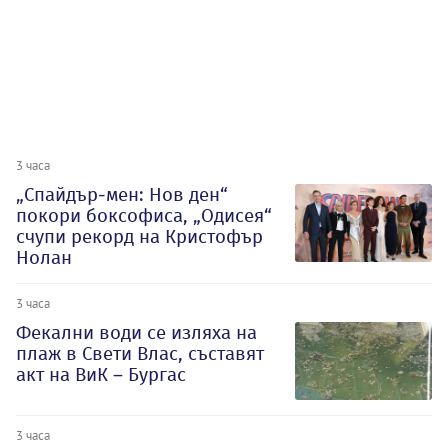
3 часа
„Спайдър-мен: Нов ден“
покори боксофиса, „Одисея“
счупи рекорд на Кристофър
Нолан
3 часа
Фекални води се изляха на
плаж в Свети Влас, съставят
акт на ВиК – Бургас
3 часа