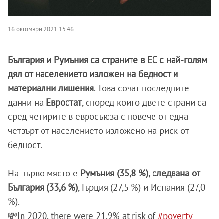
16 октомври 2021 15:46
България и Румъния са страните в ЕС с най-голям
дял от населението изложен на бедност и
материални лишения
. Това сочат последните
данни на
Евростат
, според които двете страни са
сред четирите в евросъюза с повече от една
четвърт от населението изложено на риск от
бедност.
На първо място е
Румъния (35,8 %), следвана от
България (33,6 %)
, Гърция (27,5 %) и Испания (27,0
%).
💸In 2020, there were 21.9% at risk of
#poverty