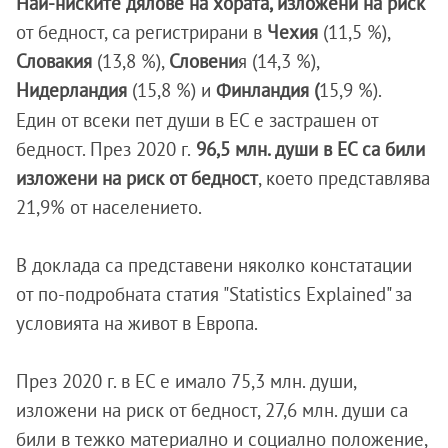
Най-ниските дялове на хората, изложени на риск
от бедност, са регистрирани в
Чехия
(11,5 %),
Словакия
(13,8 %),
Словени
я (14,3 %),
Нидерландия
(15,8 %) и
Финландия (
15,9 %).
Един от всеки пет души в ЕС е застрашен от
бедност. През 2020 г.
96,5 млн. души в ЕС са били
изложени на риск от бедност
, което представлява
21,9% от населението.
В доклада са представени няколко констатации
от по-подробната статия "Statistics Explained" за
условията на живот в Европа.
През 2020 г. в ЕС е имало 75,3 млн. души,
изложени на риск от бедност, 27,6 млн. души са
били в тежко материално и социално положение,