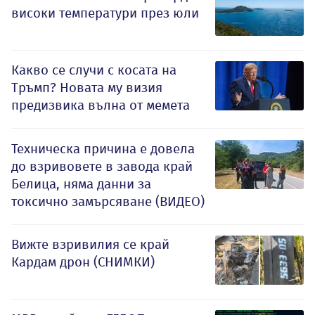
високи температури през юли
Какво се случи с косата на
Тръмп? Новата му визия
предизвика вълна от мемета
Техническа причина е довела
до взривовете в завода край
Белица, няма данни за
токсично замърсяване (ВИДЕО)
Вижте взривилия се край
Кардам дрон (СНИМКИ)