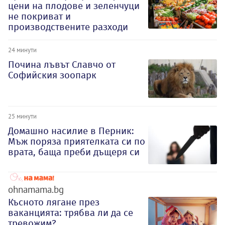
цени на плодове и зеленчуци
не покриват и
производствените разходи
24 минути
Почина лъвът Славчо от
Софийския зоопарк
25 минути
Домашно насилие в Перник:
Мъж поряза приятелката си по
врата, баща преби дъщеря си
ohnamama.bg
Късното лягане през
ваканцията: трябва ли да се
тревожим?