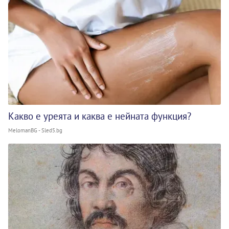
Какво е уреята и каква е нейната функция?
MelomanBG - Sled5.bg