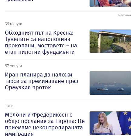
35 минути
Обходният път на Кресна:
Тунелите са наполовина
прокопани, мостовете – на
етап пилотни фундаменти
57 минути
Иран планира да наложи
такси за преминаване през
Ормузкия проток
1 час
Мелони и Фредериксен с
общо послание за Европа: Не
приемаме неконтролираната
имиграция