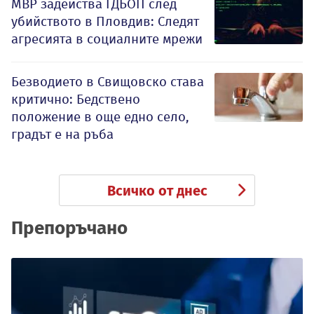
МВР задейства ГДБОП след
убийството в Пловдив: Следят
агресията в социалните мрежи
Безводието в Свищовско става
критично: Бедствено
положение в още едно село,
градът е на ръба
Всичко от днес
Препоръчано