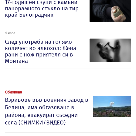
17-годишен счупи с камъни
панорамното стъкло на тир
край Белоградчик
4 часа
След употреба на голямо
количество алкохол: Жена
рани с нож приятеля си в
Монтана
Обновена
Взривове във военния завод в
Белица, има обгазяване в
района, евакуират съседни
села (СНИМКИ/ВИДЕО)