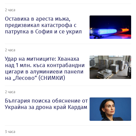
2 часа
Оставиха в ареста мъжа,
предизвикал катастрофа с
патрулка в София и се укрил
2 часа
Удар на митниците: Хванаха
над 1 млн. къса контрабандни
цигари в алуминиеви панели
на „Лесово“ (СНИМКИ)
2 часа
България поиска обяснение от
Украйна за дрона край Кардам
3 часа