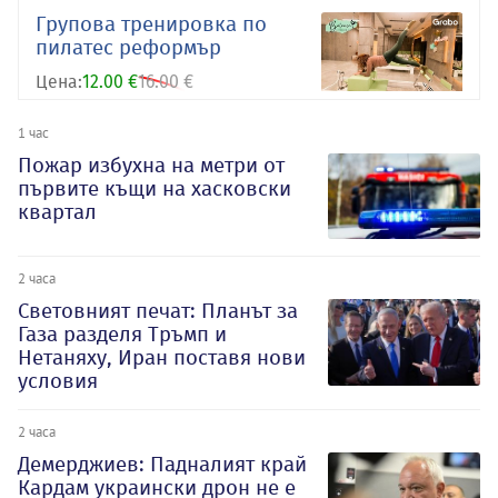
Групова тренировка по
пилатес реформър
Цена:
12.00 €
16.00 €
1 час
Пожар избухна на метри от
първите къщи на хасковски
квартал
2 часа
Световният печат: Планът за
Газа разделя Тръмп и
Нетаняху, Иран поставя нови
условия
2 часа
Демерджиев: Падналият край
Кардам украински дрон не е