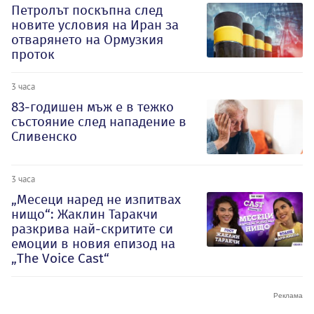
Петролът поскъпна след
новите условия на Иран за
отварянето на Ормузкия
проток
3 часа
83-годишен мъж е в тежко
състояние след нападение в
Сливенско
3 часа
„Месеци наред не изпитвах
нищо“: Жаклин Таракчи
разкрива най-скритите си
емоции в новия епизод на
„The Voice Cast“