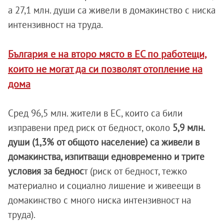
а 27,1 млн. души са живели в домакинство с ниска
интензивност на труда.
България е на второ място в ЕС по работещи,
които не могат да си позволят отопление на
дома
Сред 96,5 млн. жители в ЕС, които са били
изправени пред риск от бедност, около
5,9 млн.
души (1,3% от общото население) са живели в
домакинства, изпитващи едновременно и трите
условия за беднос
т (риск от бедност, тежко
материално и социално лишение и живеещи в
домакинство с много ниска интензивност на
труда).