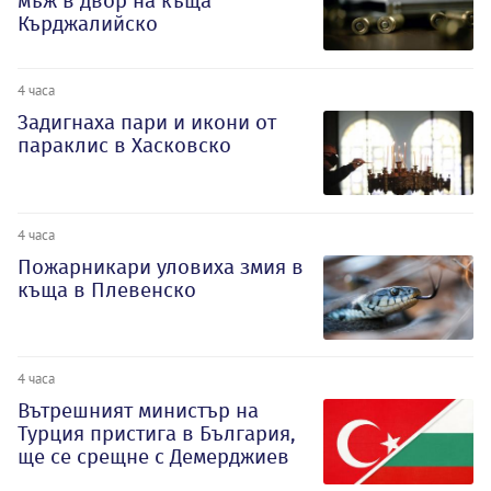
мъж в двор на къща
Кърджалийско
4 часа
Задигнаха пари и икони от
параклис в Хасковско
4 часа
Пожарникари уловиха змия в
къща в Плевенско
4 часа
Вътрешният министър на
Турция пристига в България,
ще се срещне с Демерджиев