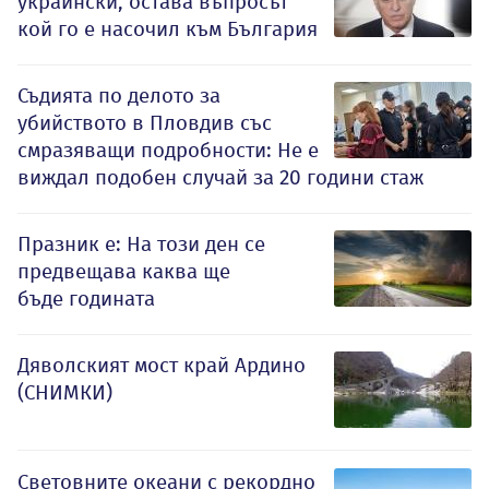
украински, остава въпросът
кой го е насочил към България
Съдията по делото за
убийството в Пловдив със
смразяващи подробности: Не е
виждал подобен случай за 20 години стаж
Празник е: На този ден се
предвещава каква ще
бъде годината
Дяволският мост край Ардино
(СНИМКИ)
Световните океани с рекордно