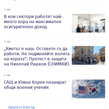
1 час
В кои сектори работят най-
много хора на максимален
осигурителен доход
1 час
„Кметът е наш. Оставете го да
работи. Не подменяйте волята
на хората“: Протест в защита
на Николай Рашков (СНИМКИ)
1 час
САЩ и Южна Корея планират
общи военни учения
Оферта от Grabo.bg