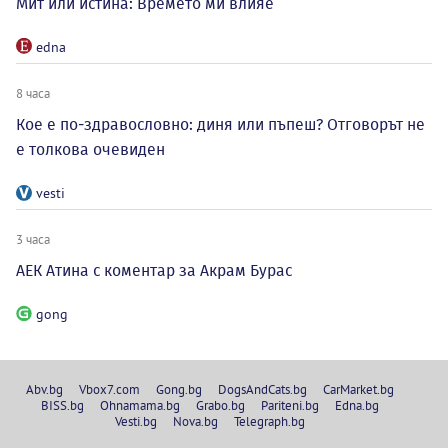
Мит или истина: Времето ми влияе
edna
8 часа
Кое е по-здравословно: диня или пъпеш? Отговорът не
е толкова очевиден
vesti
3 часа
АЕК Атина с коментар за Акрам Бурас
gong
Abv.bg
Vbox7.com
Gong.bg
DogsAndCats.bg
CarMarket.bg
BISS.bg
Ohnamama.bg
Grabo.bg
Pariteni.bg
Edna.bg
Vesti.bg
Nova.bg
Telegraph.bg