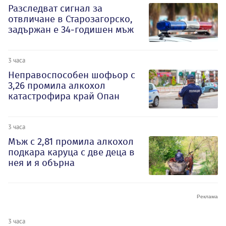
Разследват сигнал за
отвличане в Старозагорско,
задържан е 34-годишен мъж
3 часа
Неправоспособен шофьор с
3,26 промила алкохол
катастрофира край Опан
3 часа
Мъж с 2,81 промила алкохол
подкара каруца с две деца в
нея и я обърна
3 часа