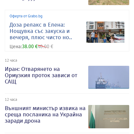
Оферта от Grabo.bg
Доза релакс в Елена:
Нощувка със закуска и
вечеря, плюс чисто но..
Цена:
38.00 €
40.00 €
12 часа
Иран: Отварянето на
Ормузкия проток зависи от
САЩ
12 часа
Външният министър извика на
среща посланика на Украйна
заради дрона