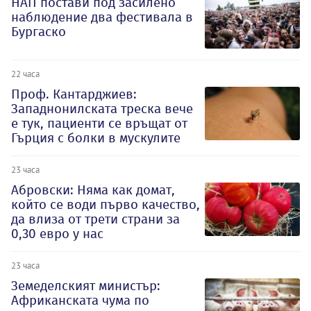
НАП постави под засилено
наблюдение два фестивала в
Бургаско
22 часа
Проф. Кантарджиев:
Западнонилската треска вече
е тук, пациенти се връщат от
Гърция с болки в мускулите
23 часа
Абровски: Няма как домат,
който се води първо качество,
да влиза от трети страни за
0,30 евро у нас
23 часа
Земеделският министър:
Африканската чума по