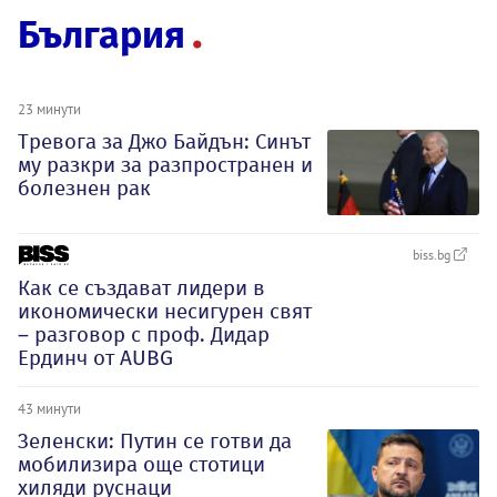
България
23 минути
Тревога за Джо Байдън: Синът
му разкри за разпространен и
болезнен рак
biss.bg
Как се създават лидери в
икономически несигурен свят
– разговор с проф. Дидар
Ердинч от AUBG
43 минути
Зеленски: Путин се готви да
мобилизира още стотици
хиляди руснаци