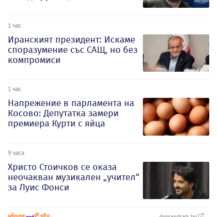
1 час
Иранският президент: Искаме
споразумение със САЩ, но без
компромиси
1 час
Напрежение в парламента на
Косово: Депутатка замери
премиера Курти с яйца
9 часа
Христо Стоичков се оказа
неочакван музикален „учител“
за Луис Фонси
dogsandcats.bg