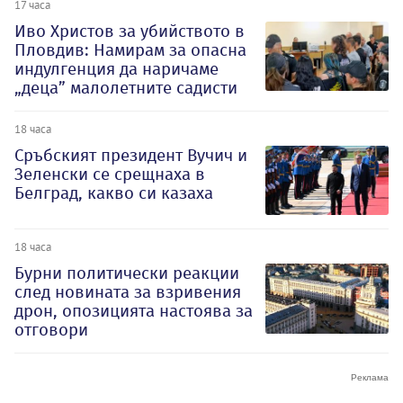
17 часа
Иво Христов за убийството в
Пловдив: Намирам за опасна
индулгенция да наричаме
„деца” малолетните садисти
18 часа
Сръбският президент Вучич и
Зеленски се срещнаха в
Белград, какво си казаха
18 часа
Бурни политически реакции
след новината за взривения
дрон, опозицията настоява за
отговори