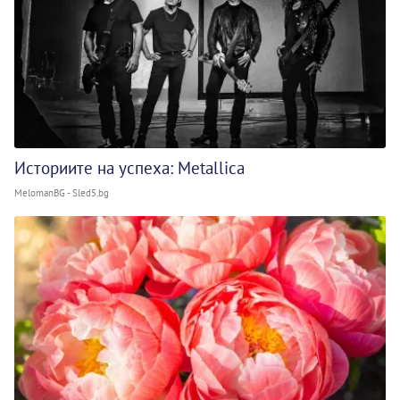
Историите на успеха: Metallica
MelomanBG - Sled5.bg