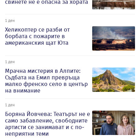
свинете не е опасна за хората
1 ден
Хеликоптер се разби от
борбата с пожарите в
американския щат Юта
1 ден
Мрачна мистерия в Алпите:
Съдбата на Емил превръща
малко френско село в център
на внимание
1 ден
Боряна Йовчева: Театърът не е
само забавление, свободните
артисти се занимават и с по-
неприятни теми