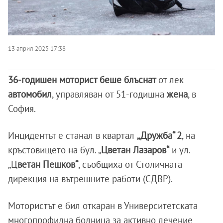
13 април 2025 17:38
36-годишен моторист беше блъснат
от лек
автомобил
, управляван от 51-годишна
жена
, в
София.
Инцидентът е станал в квартал
„Дружба“ 2
, на
кръстовището на бул. „
Цветан Лазаров“
и ул.
„Ц
ветан Пешков“
, съобщиха от Столичната
дирекция на вътрешните работи (СДВР).
Мотористът е бил откаран в Университетската
многопрофилна болница за активно лечение