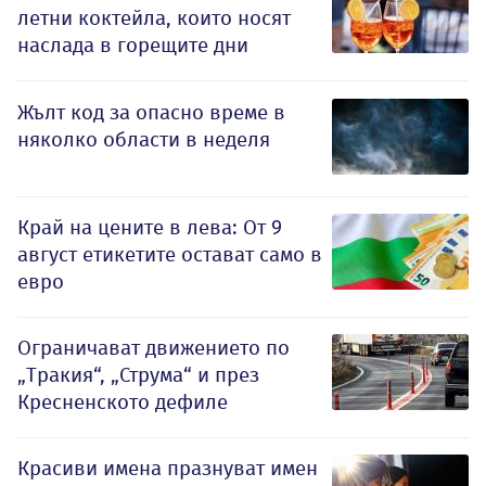
летни коктейла, които носят
наслада в горещите дни
Жълт код за опасно време в
няколко области в неделя
Край на цените в лева: От 9
август етикетите остават само в
евро
Ограничават движението по
„Тракия“, „Струма“ и през
Кресненското дефиле
Красиви имена празнуват имен