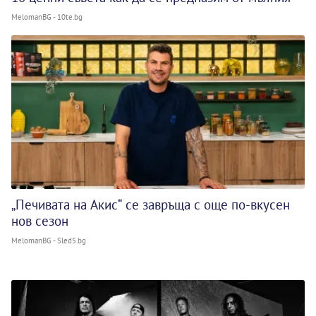
MelomanBG - 10te.bg
„Печивата на Акис“ се завръща с още по-вкусен
нов сезон
MelomanBG - Sled5.bg