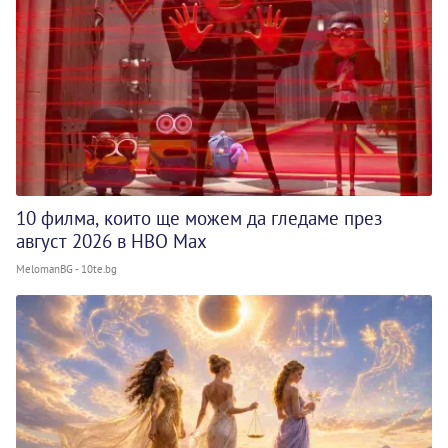
10 филма, които ще можем да гледаме през
август 2026 в HBO Max
MelomanBG - 10te.bg