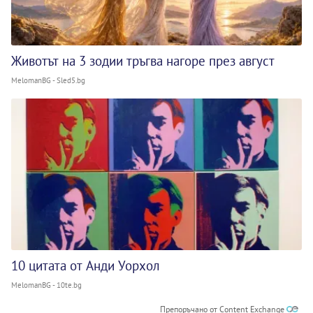
Животът на 3 зодии тръгва нагоре през август
MelomanBG - Sled5.bg
10 цитата от Анди Уорхол
MelomanBG - 10te.bg
Препоръчано от Content Exchange