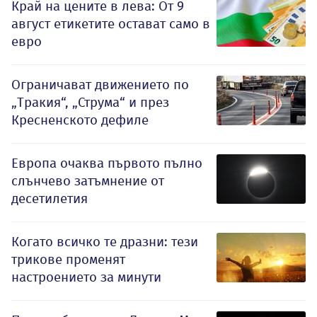
Край на цените в лева: От 9
август етикетите остават само в
евро
Ограничават движението по
„Тракия“, „Струма“ и през
Кресненското дефиле
Европа очаква първото пълно
слънчево затъмнение от
десетилетия
Когато всичко те дразни: тези
трикове променят
настроението за минути