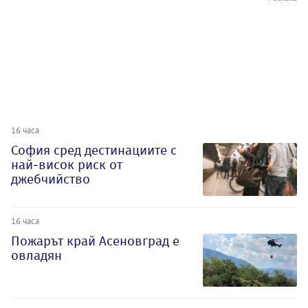
16 часа
София сред дестинациите с
най-висок риск от
джебчийство
16 часа
Пожарът край Асеновград е
овладян