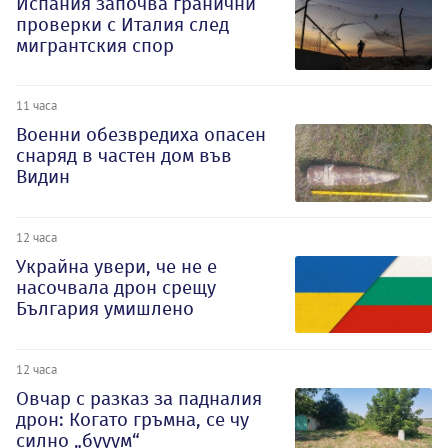
Испания започва гранични
проверки с Италия след
мигрантския спор
11 часа
Военни обезвредиха опасен
снаряд в частен дом във
Видин
12 часа
Украйна увери, че не е
насочвала дрон срещу
България умишлено
12 часа
Овчар с разказ за падналия
дрон: Когато гръмна, се чу
силно „бууум“