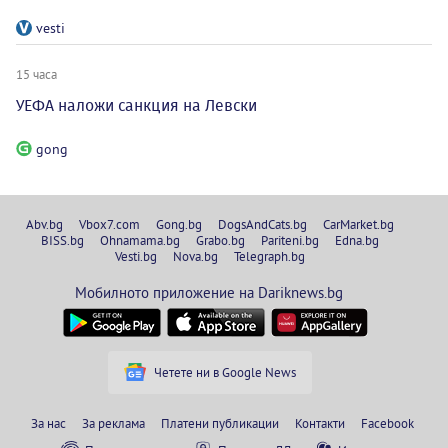
vesti
15 часа
УЕФА наложи санкция на Левски
gong
Abv.bg
Vbox7.com
Gong.bg
DogsAndCats.bg
CarMarket.bg
BISS.bg
Ohnamama.bg
Grabo.bg
Pariteni.bg
Edna.bg
Vesti.bg
Nova.bg
Telegraph.bg
Мобилното приложение на Dariknews.bg
Четете ни в Google News
За нас
За реклама
Платени публикации
Контакти
Facebook