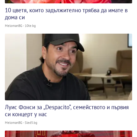
10 цветя, които задължително трябва да имате в
дома си
MelomanBG - 10te.bg
Луис Фонси за „Despacito“, семейството и първия
си концерт у нас
MelomanBG - Sled5.bg