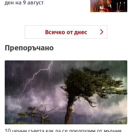
ден на 9 август
Всичко от днес
Препоръчано
10 ценни съвета как да се предпазим от мълния