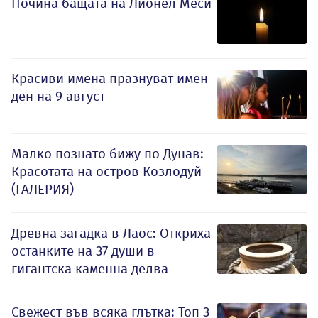
Почина бащата на Лионел Меси
Красиви имена празнуват имен
ден на 9 август
Малко познато бижу по Дунав:
Красотата на остров Козлодуй
(ГАЛЕРИЯ)
Древна загадка в Лаос: Откриха
останките на 37 души в
гигантска каменна делва
Свежест във всяка глътка: Топ 3