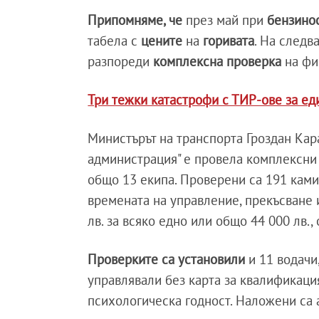
Припомняме, че
през май при
бензино
табела с
цените
на
горивата
. На следв
разпореди
комплексна проверка
на фи
Три тежки катастрофи с ТИР-ове за е
Министърът на транспорта Гроздан Кар
администрация" е провела комплексни 
общо 13 екипа. Проверени са 191 ками
времената на управление, прекъсване 
лв. за всяко едно или общо 44 000 лв.,
Проверките са установили
и 11 водачи
управлявали без карта за квалификация
психологическа годност. Наложени са а