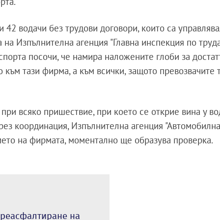
орта.
и 42 водачи без трудови договори, които са управляв
на Изпълнителна агенция "Главна инспекция по труда"
спорта посочи, че намира наложените глоби за достат
о към тази фирма, а към всички, защото превозвачите 
 при всяко пришествие, при което се открие вина у во
чрез координация, Изпълнителна агенция "Автомобилн
мето на фирмата, моментално ще образува проверка.
преасфалтиране на