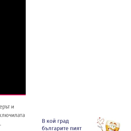
ерът и
иключилата
В кой град
.
българите пият