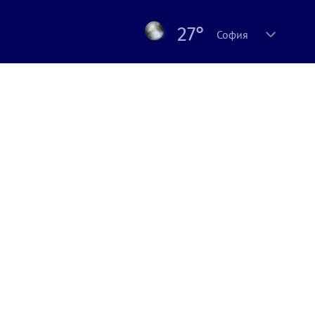
27°
София