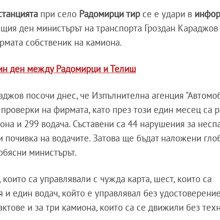
станцията
при село
Радомирци тир
се е удари в
инфор
ащия ден министърът на транспорта Гроздан Караджов
рмата собственик на камиона.
дин ден между Радомирци и Телиш
аджов посочи днес, че Изпълнителна агенция "Автомо
проверки на фирмата, като през този един месец са 
она и 299 водача. Съставени са 44 нарушения за несп
и почивка на водачите. Затова ще бъдат наложени гло
 обясни министърът.
, които са управлявали с чужда карта, шест, които са
 и един водач, който е управлявал без удостоверение
ктове и за три камиона, които са се движили без тех