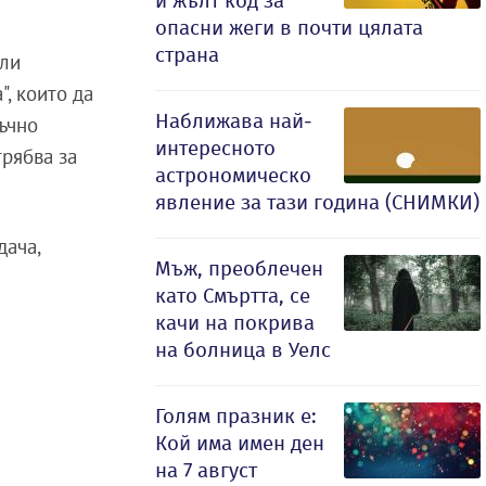
и жълт код за
опасни жеги в почти цялата
страна
али
, които да
Наближава най-
ъчно
интересното
трябва за
астрономическо
явление за тази година (СНИМКИ)
дача,
Мъж, преоблечен
а
като Смъртта, се
качи на покрива
на болница в Уелс
Голям празник е:
Кой има имен ден
на 7 август