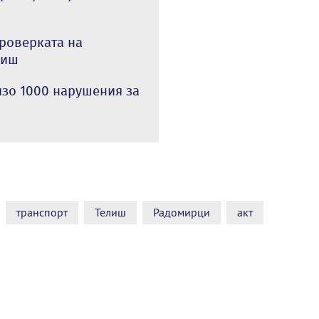
роверката на
лиш
изо 1000 нарушения за
транспорт
Телиш
Радомирци
акт