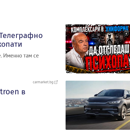
„Телеграфно
хопати
. Именно там се
carmarket.bg
troеn в