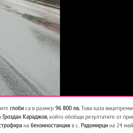
ните
глоби
са в размер
96 800 лв.
Това каза вицепреми
а
Гроздан Караджов
, който обобщи резултатите от пр
строфира
на
бензиностанция
в с.
Радомирци
на 24 май