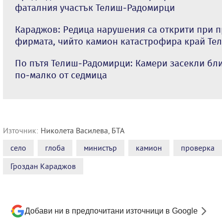
фаталния участък Телиш-Радомирци
Караджов: Редица нарушения са открити при п
фирмата, чийто камион катастрофира край Те
По пътя Телиш-Радомирци: Камери засекли бл
по-малко от седмица
Източник:
Николета Василева, БТА
село
глоба
министър
камион
проверка
Гроздан Караджов
Добави ни в предпочитани източници в Google