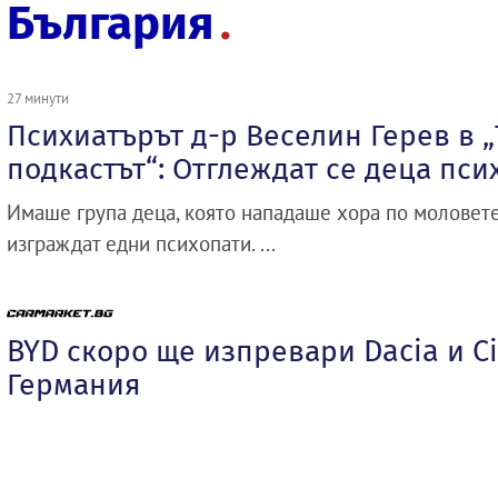
България
27 минути
Психиатърът д-р Веселин Герев в 
подкастът“: Отглеждат се деца пси
Имаше група деца, която нападаше хора по моловете
изграждат едни психопати. ...
BYD скоро ще изпревари Dacia и Ci
Германия