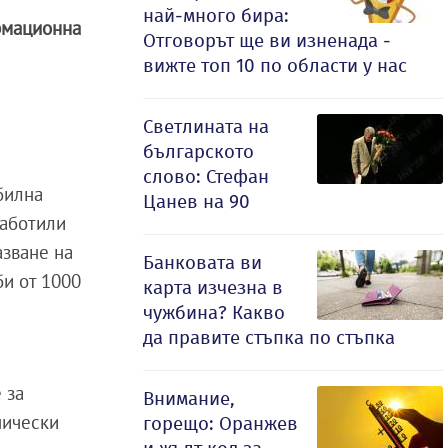
най-много бира:
мационна
Отговорът ще ви изненада -
вижте топ 10 по области у нас
Светлината на
българското
слово: Стефан
билна
Цанев на 90
работили
азване на
Банковата ви
би от 1000
карта изчезна в
чужбина? Какво
да правите стъпка по стъпка
 за
Внимание,
нически
горещо: Оранжев