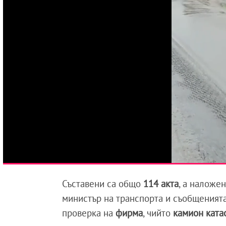
Съставени са общо
114
акта
, а наложе
министър на транспорта и съобщеният
проверка на
фирма
, чийто
камион ката