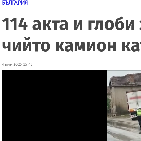
БЪЛГАРИЯ
114 акта и глоби
чийто камион к
4 юли 2025 15:42