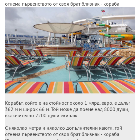
отнема първенството от своя брат близнак - кораба
"Хармония на моретата" - който френският
корабостроител предаде през май 2016 г. на същия
корабособственик Роял карибиън крузис.
Корабът, който е на стойност около 1 млрд. евро, е дълъг
362 м и широк 66 м. Той може да поеме над 8000 души,
включително 2200 души екипаж.
С няколко метра и няколко допълнителни каюти, той
отнема първенството от своя брат близнак - кораба