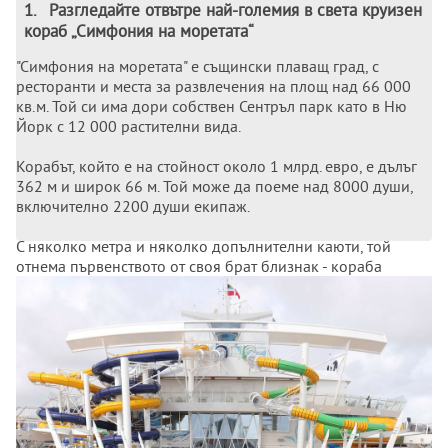
1
.
Разгледайте отвътре най-големия в света круизен
кораб „Симфония на моретата“
"Симфония на моретата" е същински плаващ град, с
ресторанти и места за развлечения на площ над 66 000
кв.м. Той си има дори собствен Сентръл парк като в Ню
Йорк с 12 000 растителни вида.
Корабът, който е на стойност около 1 млрд. евро, е дълъг
362 м и широк 66 м. Той може да поеме над 8000 души,
включително 2200 души екипаж.
С няколко метра и няколко допълнителни каюти, той
отнема първенството от своя брат близнак - кораба
"Хармония на моретата" - който френският
корабостроител предаде през май 2016 г. на същия
корабособственик Роял карибиън крузис.