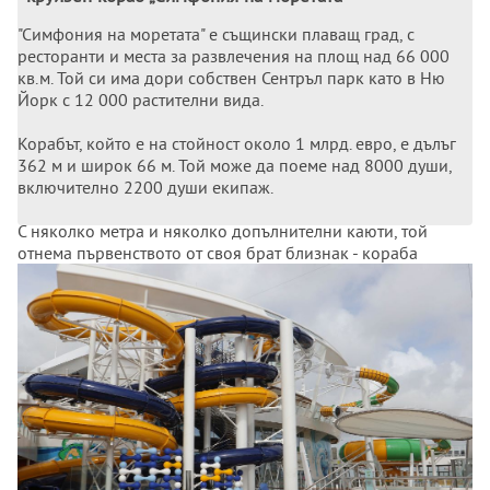
"Симфония на моретата" е същински плаващ град, с
ресторанти и места за развлечения на площ над 66 000
кв.м. Той си има дори собствен Сентръл парк като в Ню
Йорк с 12 000 растителни вида.
Корабът, който е на стойност около 1 млрд. евро, е дълъг
362 м и широк 66 м. Той може да поеме над 8000 души,
включително 2200 души екипаж.
С няколко метра и няколко допълнителни каюти, той
отнема първенството от своя брат близнак - кораба
"Хармония на моретата" - който френският
корабостроител предаде през май 2016 г. на същия
корабособственик Роял карибиън крузис.