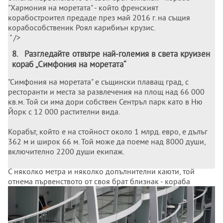
"Хармония на моретата" - който френският
корабостроител предаде през май 2016 г. на същия
корабособственик Роял карибиън крузис.
" />
8
.
Разгледайте отвътре най-големия в света круизен
кораб „Симфония на моретата“
"Симфония на моретата" е същински плаващ град, с
ресторанти и места за развлечения на площ над 66 000
кв.м. Той си има дори собствен Сентръл парк като в Ню
Йорк с 12 000 растителни вида.
Корабът, който е на стойност около 1 млрд. евро, е дълъг
362 м и широк 66 м. Той може да поеме над 8000 души,
включително 2200 души екипаж.
С няколко метра и няколко допълнителни каюти, той
отнема първенството от своя брат близнак - кораба
"Хармония на моретата" - който френският
корабостроител предаде през май 2016 г. на същия
корабособственик Роял карибиън крузис.