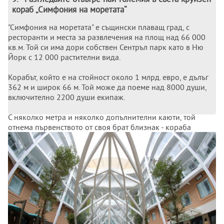
кораб „Симфония на моретата“
"Симфония на моретата" е същински плаващ град, с
ресторанти и места за развлечения на площ над 66 000
кв.м. Той си има дори собствен Сентръл парк като в Ню
Йорк с 12 000 растителни вида.
Корабът, който е на стойност около 1 млрд. евро, е дълъг
362 м и широк 66 м. Той може да поеме над 8000 души,
включително 2200 души екипаж.
С няколко метра и няколко допълнителни каюти, той
отнема първенството от своя брат близнак - кораба
"Хармония на моретата" - който френският
корабостроител предаде през май 2016 г. на същия
корабособственик Роял карибиън крузис.