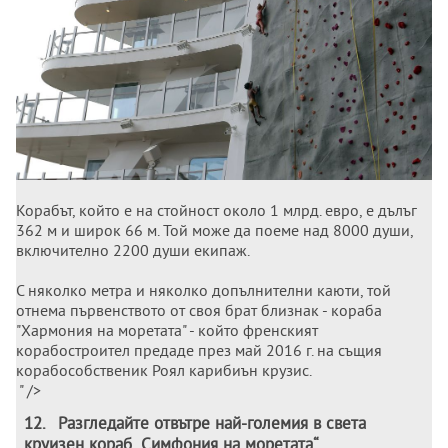
Корабът, който е на стойност около 1 млрд. евро, е дълъг
362 м и широк 66 м. Той може да поеме над 8000 души,
включително 2200 души екипаж.
С няколко метра и няколко допълнителни каюти, той
отнема първенството от своя брат близнак - кораба
"Хармония на моретата" - който френският
корабостроител предаде през май 2016 г. на същия
корабособственик Роял карибиън крузис.
" />
12
.
Разгледайте отвътре най-големия в света
круизен кораб „Симфония на моретата“