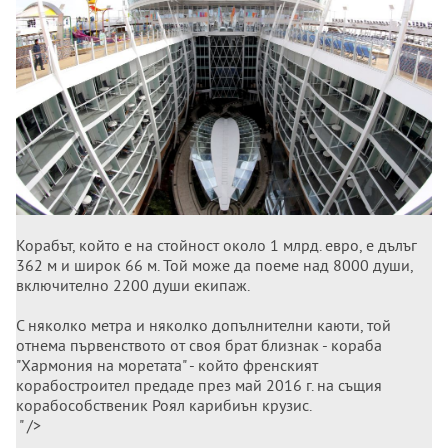
Корабът, който е на стойност около 1 млрд. евро, е дълъг
362 м и широк 66 м. Той може да поеме над 8000 души,
включително 2200 души екипаж.
С няколко метра и няколко допълнителни каюти, той
отнема първенството от своя брат близнак - кораба
"Хармония на моретата" - който френският
корабостроител предаде през май 2016 г. на същия
корабособственик Роял карибиън крузис.
" />