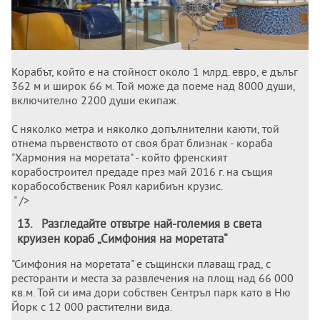
Корабът, който е на стойност около 1 млрд. евро, е дълъг
362 м и широк 66 м. Той може да поеме над 8000 души,
включително 2200 души екипаж.
С няколко метра и няколко допълнителни каюти, той
отнема първенството от своя брат близнак - кораба
"Хармония на моретата" - който френският
корабостроител предаде през май 2016 г. на същия
корабособственик Роял карибиън крузис.
" />
13
.
Разгледайте отвътре най-големия в света
круизен кораб „Симфония на моретата“
"Симфония на моретата" е същински плаващ град, с
ресторанти и места за развлечения на площ над 66 000
кв.м. Той си има дори собствен Сентръл парк като в Ню
Йорк с 12 000 растителни вида.