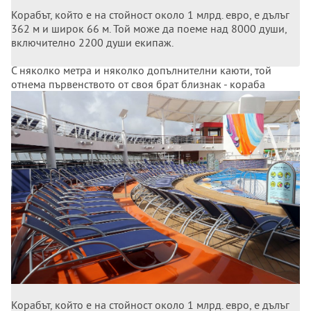
Корабът, който е на стойност около 1 млрд. евро, е дълъг
362 м и широк 66 м. Той може да поеме над 8000 души,
включително 2200 души екипаж.
С няколко метра и няколко допълнителни каюти, той
отнема първенството от своя брат близнак - кораба
"Хармония на моретата" - който френският
корабостроител предаде през май 2016 г. на същия
корабособственик Роял карибиън крузис.
Корабът, който е на стойност около 1 млрд. евро, е дълъг