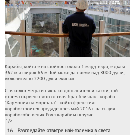
Корабът, който е на стойност около 1 млрд. евро, е дълъг
362 м и широк 66 м. Той може да поеме над 8000 души,
включително 2200 души екипаж.
С няколко метра и няколко допълнителни каюти, той
отнема първенството от своя брат близнак - кораба
"Хармония на моретата" - който френският
корабостроител предаде през май 2016 г. на същия
корабособственик Роял карибиън крузис.
" />
16
.
Разгледайте отвътре най-големия в света