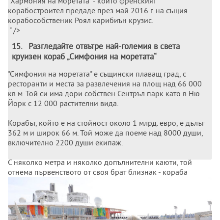
"Хармония на моретата" - който френският
корабостроител предаде през май 2016 г. на същия
корабособственик Роял карибиън крузис.
" />
15
.
Разгледайте отвътре най-големия в света
круизен кораб „Симфония на моретата“
"Симфония на моретата" е същински плаващ град, с
ресторанти и места за развлечения на площ над 66 000
кв.м. Той си има дори собствен Сентръл парк като в Ню
Йорк с 12 000 растителни вида.
Корабът, който е на стойност около 1 млрд. евро, е дълъг
362 м и широк 66 м. Той може да поеме над 8000 души,
включително 2200 души екипаж.
С няколко метра и няколко допълнителни каюти, той
отнема първенството от своя брат близнак - кораба
"Хармония на моретата" - който френският
корабостроител предаде през май 2016 г. на същия
корабособственик Роял карибиън крузис.