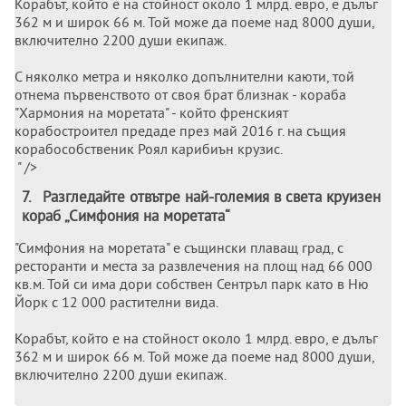
Корабът, който е на стойност около 1 млрд. евро, е дълъг
362 м и широк 66 м. Той може да поеме над 8000 души,
включително 2200 души екипаж.
С няколко метра и няколко допълнителни каюти, той
отнема първенството от своя брат близнак - кораба
"Хармония на моретата" - който френският
корабостроител предаде през май 2016 г. на същия
корабособственик Роял карибиън крузис.
" />
7
.
Разгледайте отвътре най-големия в света круизен
кораб „Симфония на моретата“
"Симфония на моретата" е същински плаващ град, с
ресторанти и места за развлечения на площ над 66 000
кв.м. Той си има дори собствен Сентръл парк като в Ню
Йорк с 12 000 растителни вида.
Корабът, който е на стойност около 1 млрд. евро, е дълъг
362 м и широк 66 м. Той може да поеме над 8000 души,
включително 2200 души екипаж.