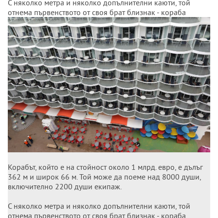
С няколко метра и няколко допълнителни каюти, той
отнема първенството от своя брат близнак - кораба
"Хармония на моретата" - който френският
корабостроител предаде през май 2016 г. на същия
корабособственик Роял карибиън крузис.
Корабът, който е на стойност около 1 млрд. евро, е дълъг
362 м и широк 66 м. Той може да поеме над 8000 души,
включително 2200 души екипаж.
С няколко метра и няколко допълнителни каюти, той
отнема първенството от своя брат близнак - кораба