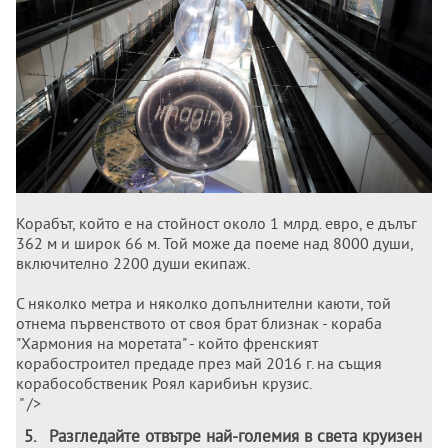
Корабът, който е на стойност около 1 млрд. евро, е дълъг
362 м и широк 66 м. Той може да поеме над 8000 души,
включително 2200 души екипаж.
С няколко метра и няколко допълнителни каюти, той
отнема първенството от своя брат близнак - кораба
"Хармония на моретата" - който френският
корабостроител предаде през май 2016 г. на същия
корабособственик Роял карибиън крузис.
" />
5
.
Разгледайте отвътре най-големия в света круизен