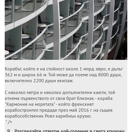
Корабът, който е на стойност около 1 млрд. евро, е дълъг
362 м и широк 66 м. Той може да поеме над 8000 души,
включително 2200 души екипаж.
С няколко метра и няколко допълнителни каюти, той
отнема първенството от своя брат близнак - кораба
"Хармония на моретата" - който френският
корабостроител предаде през май 2016 г. на същия
корабособственик Роял карибиън крузис.
" />
9
.
Разгледайте отвътре най-големия в света круизен