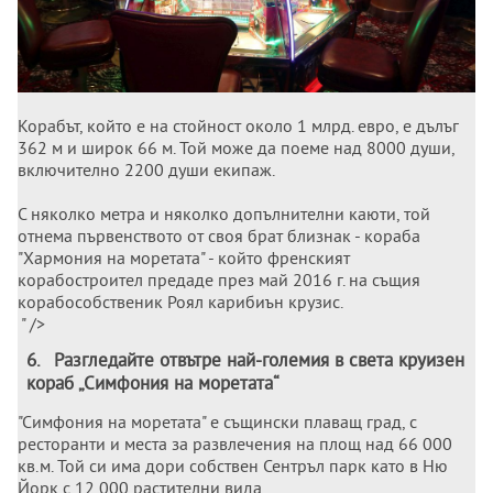
Корабът, който е на стойност около 1 млрд. евро, е дълъг
362 м и широк 66 м. Той може да поеме над 8000 души,
включително 2200 души екипаж.
С няколко метра и няколко допълнителни каюти, той
отнема първенството от своя брат близнак - кораба
"Хармония на моретата" - който френският
корабостроител предаде през май 2016 г. на същия
корабособственик Роял карибиън крузис.
" />
6
.
Разгледайте отвътре най-големия в света круизен
кораб „Симфония на моретата“
"Симфония на моретата" е същински плаващ град, с
ресторанти и места за развлечения на площ над 66 000
кв.м. Той си има дори собствен Сентръл парк като в Ню
Йорк с 12 000 растителни вида.