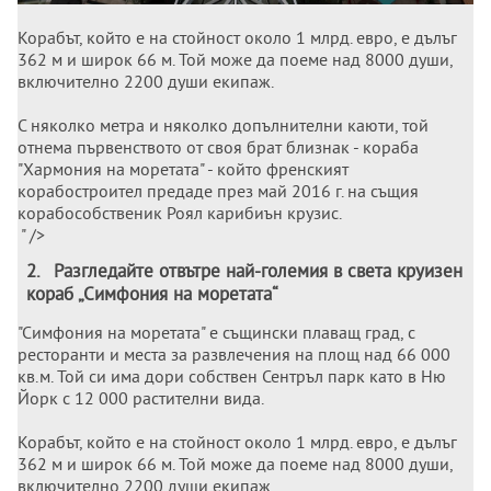
Корабът, който е на стойност около 1 млрд. евро, е дълъг
362 м и широк 66 м. Той може да поеме над 8000 души,
включително 2200 души екипаж.
С няколко метра и няколко допълнителни каюти, той
отнема първенството от своя брат близнак - кораба
"Хармония на моретата" - който френският
корабостроител предаде през май 2016 г. на същия
корабособственик Роял карибиън крузис.
" />
2
.
Разгледайте отвътре най-големия в света круизен
кораб „Симфония на моретата“
"Симфония на моретата" е същински плаващ град, с
ресторанти и места за развлечения на площ над 66 000
кв.м. Той си има дори собствен Сентръл парк като в Ню
Йорк с 12 000 растителни вида.
Корабът, който е на стойност около 1 млрд. евро, е дълъг
362 м и широк 66 м. Той може да поеме над 8000 души,
включително 2200 души екипаж.