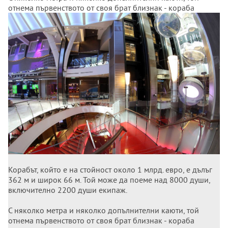
отнема първенството от своя брат близнак - кораба
"Хармония на моретата" - който френският
корабостроител предаде през май 2016 г. на същия
корабособственик Роял карибиън крузис.
Корабът, който е на стойност около 1 млрд. евро, е дълъг
362 м и широк 66 м. Той може да поеме над 8000 души,
включително 2200 души екипаж.
С няколко метра и няколко допълнителни каюти, той
отнема първенството от своя брат близнак - кораба