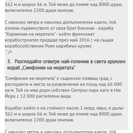
362 м и широк 66 м. Той може да поеме над 8000 души,
включително 2200 души екипаж.
С няколко метра и няколко допълнителни каюти, той
отнема първенството от своя брат близнак - кораба
"Хармония на моретата" - който френският
корабостроител предаде през май 2016 г. на същия
корабособственик Роял карибиън крузис.
" />
3
.
Разгледайте отвътре най-големия в света круизен
кораб „Симфония на моретата“
"Симфония на моретата" е същински плаващ град, с
ресторанти и места за развлечения на площ над 66 000
кв.м. Той си има дори собствен Сентръл парк като в Ню
Йорк с 12 000 растителни вида.
Корабът, който е на стойност около 1 млрд. евро, е дълъг
362 м и широк 66 м. Той може да поеме над 8000 души,
включително 2200 души екипаж.
С няколко метра и няколко допълнителни каюти, той