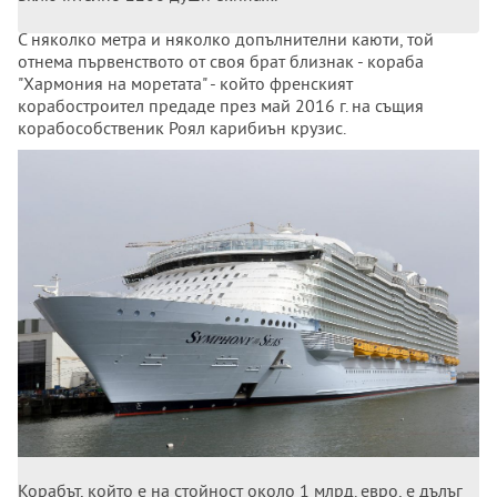
С няколко метра и няколко допълнителни каюти, той
отнема първенството от своя брат близнак - кораба
"Хармония на моретата" - който френският
корабостроител предаде през май 2016 г. на същия
корабособственик Роял карибиън крузис.
Корабът, който е на стойност около 1 млрд. евро, е дълъг