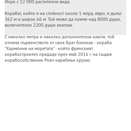
Йорк с 12 000 растителни вида.
Корабът, който е на стойност около 1 млрд. евро, е дълъг
362 м и широк 66 м. Той може да поеме над 8000 души,
включително 2200 души екипаж.
С няколко метра и няколко допълнителни каюти, той
отнема първенството от своя брат близнак - кораба
"Хармония на моретата" - който френският
корабостроител предаде през май 2016 г. на същия
корабособственик Роял карибиън крузис.