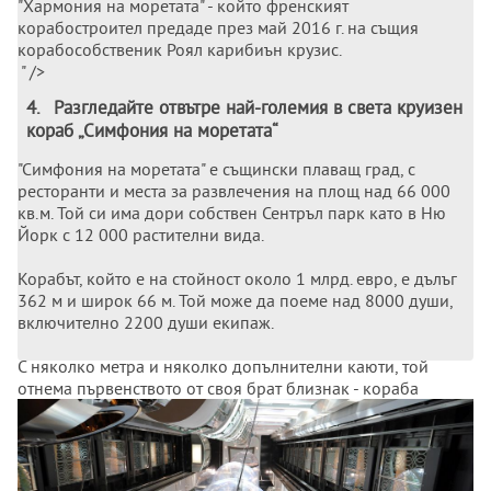
"Хармония на моретата" - който френският
корабостроител предаде през май 2016 г. на същия
корабособственик Роял карибиън крузис.
" />
4
.
Разгледайте отвътре най-големия в света круизен
кораб „Симфония на моретата“
"Симфония на моретата" е същински плаващ град, с
ресторанти и места за развлечения на площ над 66 000
кв.м. Той си има дори собствен Сентръл парк като в Ню
Йорк с 12 000 растителни вида.
Корабът, който е на стойност около 1 млрд. евро, е дълъг
362 м и широк 66 м. Той може да поеме над 8000 души,
включително 2200 души екипаж.
С няколко метра и няколко допълнителни каюти, той
отнема първенството от своя брат близнак - кораба
"Хармония на моретата" - който френският
корабостроител предаде през май 2016 г. на същия
корабособственик Роял карибиън крузис.