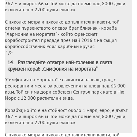
362 м и широк 66 м. Той може да поеме над 8000 души,
включително 2200 души екипаж.
С няколко метра и няколко допълнителни каюти, той
отнема първенството от своя брат близнак - кораба
"Хармония на моретата" - който френският
корабостроител предаде през май 2016 г. на същия
корабособственик Роял карибиън крузис.
" />
14
.
Разгледайте отвътре най-големия в света
круизен кораб „Симфония на моретата“
"Симфония на моретата" е същински плаващ град, с
ресторанти и места за развлечения на площ над 66 000
кв.м. Той си има дори собствен Сентръл парк като в Ню
Йорк с 12 000 растителни вида.
Корабът, който е на стойност около 1 млрд. евро, е дълъг
362 м и широк 66 м. Той може да поеме над 8000 души,
включително 2200 души екипаж.
С няколко метра и няколко допълнителни каюти, той