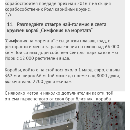
корабостроител предаде през май 2016 г. на същия
корабособственик Роял карибиън крузис.
" />
11
.
Разгледайте отвътре най-големия в света
круизен кораб „Симфония на моретата“
"Симфония на моретата" е същински плаващ град, с
ресторанти и места за развлечения на площ над 66 000
кв.м. Той си има дори собствен Сентръл парк като в Ню
Йорк с 12 000 растителни вида.
Корабът, който е на стойност около 1 млрд. евро, е дълъг
362 м и широк 66 м. Той може да поеме над 8000 души,
включително 2200 души екипаж.
С няколко метра и няколко допълнителни каюти, той
отнема първенството от своя брат близнак - кораба
"Хармония на моретата" - който френският
корабостроител предаде през май 2016 г. на същия
корабособственик Роял карибиън крузис.