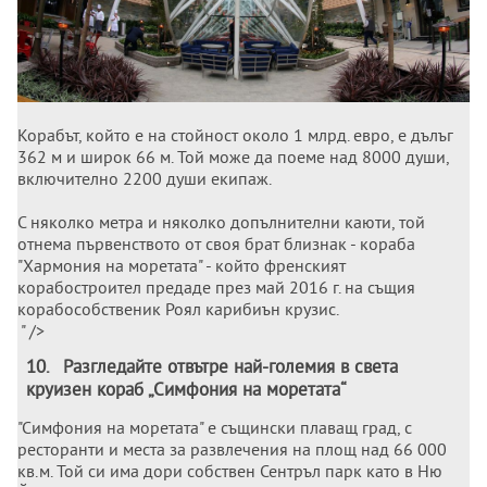
Корабът, който е на стойност около 1 млрд. евро, е дълъг
362 м и широк 66 м. Той може да поеме над 8000 души,
включително 2200 души екипаж.
С няколко метра и няколко допълнителни каюти, той
отнема първенството от своя брат близнак - кораба
"Хармония на моретата" - който френският
корабостроител предаде през май 2016 г. на същия
корабособственик Роял карибиън крузис.
" />
10
.
Разгледайте отвътре най-големия в света
круизен кораб „Симфония на моретата“
"Симфония на моретата" е същински плаващ град, с
ресторанти и места за развлечения на площ над 66 000
кв.м. Той си има дори собствен Сентръл парк като в Ню