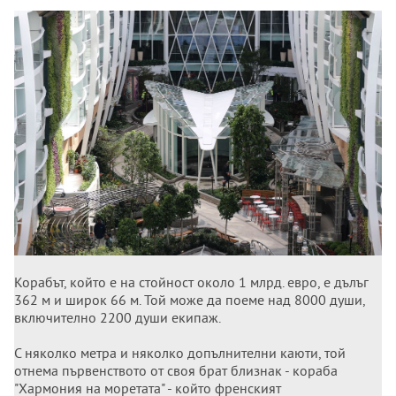
Корабът, който е на стойност около 1 млрд. евро, е дълъг
362 м и широк 66 м. Той може да поеме над 8000 души,
включително 2200 души екипаж.
С няколко метра и няколко допълнителни каюти, той
отнема първенството от своя брат близнак - кораба
"Хармония на моретата" - който френският