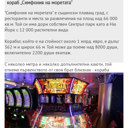
кораб „Симфония на моретата“
"Симфония на моретата" е същински плаващ град, с
ресторанти и места за развлечения на площ над 66 000
кв.м. Той си има дори собствен Сентръл парк като в Ню
Йорк с 12 000 растителни вида.
Корабът, който е на стойност около 1 млрд. евро, е дълъг
362 м и широк 66 м. Той може да поеме над 8000 души,
включително 2200 души екипаж.
С няколко метра и няколко допълнителни каюти, той
отнема първенството от своя брат близнак - кораба
"Хармония на моретата" - който френският
корабостроител предаде през май 2016 г. на същия
корабособственик Роял карибиън крузис.