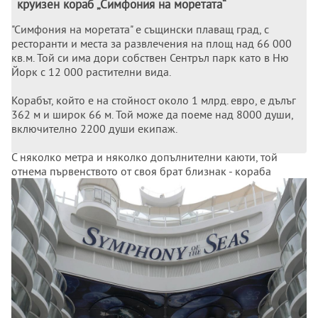
круизен кораб „Симфония на моретата“
"Симфония на моретата" е същински плаващ град, с
ресторанти и места за развлечения на площ над 66 000
кв.м. Той си има дори собствен Сентръл парк като в Ню
Йорк с 12 000 растителни вида.
Корабът, който е на стойност около 1 млрд. евро, е дълъг
362 м и широк 66 м. Той може да поеме над 8000 души,
включително 2200 души екипаж.
С няколко метра и няколко допълнителни каюти, той
отнема първенството от своя брат близнак - кораба
"Хармония на моретата" - който френският
корабостроител предаде през май 2016 г. на същия
корабособственик Роял карибиън крузис.