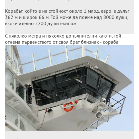
Корабът, който е на стойност около 1 млрд. евро, е дълъг
362 м и широк 66 м. Той може да поеме над 8000 души,
включително 2200 души екипаж.
С няколко метра и няколко допълнителни каюти, той
отнема първенството от своя брат близнак - кораба
"Хармония на моретата" - който френският
корабостроител предаде през май 2016 г. на същия
корабособственик Роял карибиън крузис.