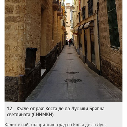
12
.
Късче от рая: Коста де ла Лус или Бряг на
светлината (СНИМКИ)
Кадис е най-колоритният град на Коста де ла Лус -