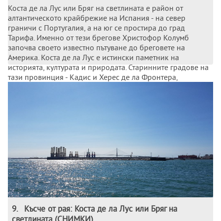
Коста де ла Лус или Бряг на светлината е район от
алтантическото крайбрежие на Испания - на север
граничи с Португалия, а на юг се простира до град
Тарифа. Именно от тези брегове Христофор Колумб
започва своето известно пътуване до бреговете на
Америка. Коста де ла Лус е истински паметник на
историята, културата и природата. Старинните градове на
тази провинция - Кадис и Херес де ла Фронтера,
съхраняват останки от мавританската култура.
9
.
Късче от рая: Коста де ла Лус или Бряг на
светлината (СНИМКИ)