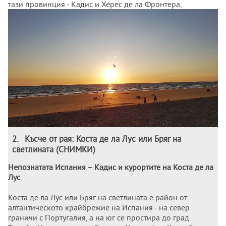
тази провинция - Кадис и Херес де ла Фронтера,
съхраняват останки от мавританската култура.
2
.
Късче от рая: Коста де ла Лус или Бряг на
светлината (СНИМКИ)
Непознатата Испания – Кадис и курортите на Коста де ла
Лус
Коста де ла Лус или Бряг на светлината е район от
алтантическото крайбрежие на Испания - на север
граничи с Португалия, а на юг се простира до град