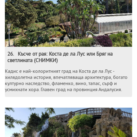
26
.
Късче от рая: Коста де ла Лус или Бряг на
светлината (СНИМКИ)
Кадис е най-колоритният град на Коста де ла Лус -
хилядолетна история, впечатляваща архитектура, богато
културно наследство, фламенко, вино, тапас, сърф и
усмихнати хора. Главен град на провинция Андалусия.