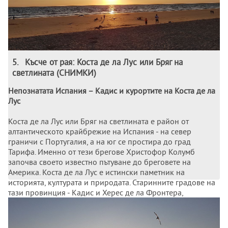
5
.
Късче от рая: Коста де ла Лус или Бряг на
светлината (СНИМКИ)
Непознатата Испания – Кадис и курортите на Коста де ла
Лус
Коста де ла Лус или Бряг на светлината е район от
алтантическото крайбрежие на Испания - на север
граничи с Португалия, а на юг се простира до град
Тарифа. Именно от тези брегове Христофор Колумб
започва своето известно пътуване до бреговете на
Америка. Коста де ла Лус е истински паметник на
историята, културата и природата. Старинните градове на
тази провинция - Кадис и Херес де ла Фронтера,
съхраняват останки от мавританската култура.