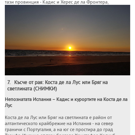
тази провинция - Кадис и Херес де ла Фронтера,
съхраняват останки от мавританската култура.
7
.
Късче от рая: Коста де ла Лус или Бряг на
светлината (СНИМКИ)
Непознатата Испания – Кадис и курортите на Коста де ла
Лус
Коста де ла Лус или Бряг на светлината е район от
алтантическото крайбрежие на Испания - на север
граничи с Португалия, а на юг се простира до град