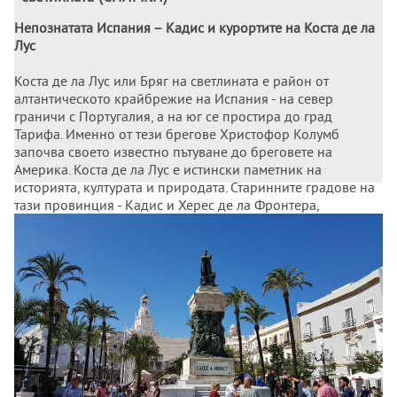
Непознатата Испания – Кадис и курортите на Коста де ла
Лус
Коста де ла Лус или Бряг на светлината е район от
алтантическото крайбрежие на Испания - на север
граничи с Португалия, а на юг се простира до град
Тарифа. Именно от тези брегове Христофор Колумб
започва своето известно пътуване до бреговете на
Америка. Коста де ла Лус е истински паметник на
историята, културата и природата. Старинните градове на
тази провинция - Кадис и Херес де ла Фронтера,
съхраняват останки от мавританската култура.