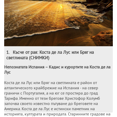
1
.
Късче от рая: Коста де ла Лус или Бряг на
светлината (СНИМКИ)
Непознатата Испания – Кадис и курортите на Коста де ла
Лус
Коста де ла Лус или Бряг на светлината е район от
алтантическото крайбрежие на Испания - на север
граничи с Португалия, а на юг се простира до град
Тарифа. Именно от тези брегове Христофор Колумб
започва своето известно пътуване до бреговете на
Америка. Коста де ла Лус е истински паметник на
историята, културата и природата. Старинните градове на