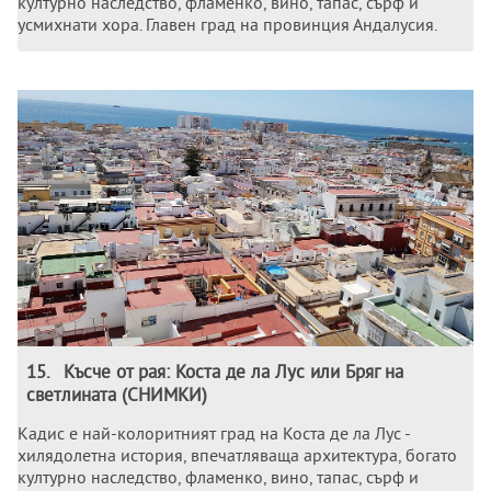
културно наследство, фламенко, вино, тапас, сърф и
усмихнати хора. Главен град на провинция Андалусия.
15
.
Късче от рая: Коста де ла Лус или Бряг на
светлината (СНИМКИ)
Кадис е най-колоритният град на Коста де ла Лус -
хилядолетна история, впечатляваща архитектура, богато
културно наследство, фламенко, вино, тапас, сърф и