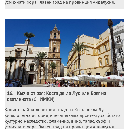
усмихнати хора. Главен град на провинция Андалусия.
16
.
Късче от рая: Коста де ла Лус или Бряг на
светлината (СНИМКИ)
Кадис е най-колоритният град на Коста де ла Лус -
хилядолетна история, впечатляваща архитектура, богато
културно наследство, фламенко, вино, тапас, сърф и
усмихнати хора. Главен град на провинция Андалусия.