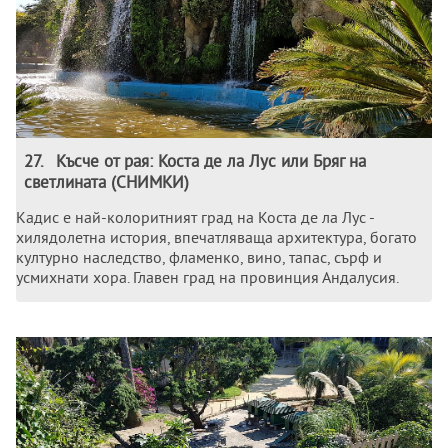
27
.
Късче от рая: Коста де ла Лус или Бряг на
светлината (СНИМКИ)
Кадис е най-колоритният град на Коста де ла Лус -
хилядолетна история, впечатляваща архитектура, богато
културно наследство, фламенко, вино, тапас, сърф и
усмихнати хора. Главен град на провинция Андалусия.