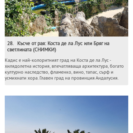
28
.
Късче от рая: Коста де ла Лус или Бряг на
светлината (СНИМКИ)
Кадис е най-колоритният град на Коста де ла Лус -
хилядолетна история, впечатляваща архитектура, богато
културно наследство, фламенко, вино, тапас, сърф и
усмихнати хора. Главен град на провинция Андалусия.