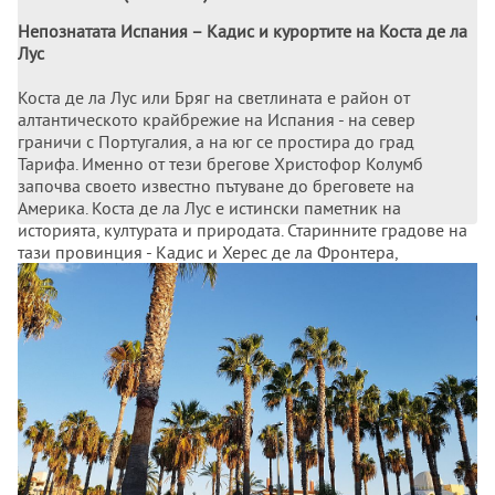
Непознатата Испания – Кадис и курортите на Коста де ла
Лус
Коста де ла Лус или Бряг на светлината е район от
алтантическото крайбрежие на Испания - на север
граничи с Португалия, а на юг се простира до град
Тарифа. Именно от тези брегове Христофор Колумб
започва своето известно пътуване до бреговете на
Америка. Коста де ла Лус е истински паметник на
историята, културата и природата. Старинните градове на
тази провинция - Кадис и Херес де ла Фронтера,
съхраняват останки от мавританската култура.