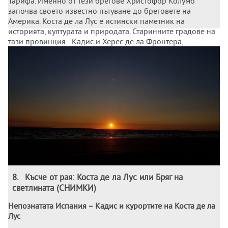
Тарифа. Именно от тези брегове Христофор Колумб
започва своето известно пътуване до бреговете на
Америка. Коста де ла Лус е истински паметник на
историята, културата и природата. Старинните градове на
тази провинция - Кадис и Херес де ла Фронтера,
съхраняват останки от мавританската култура.
8
.
Късче от рая: Коста де ла Лус или Бряг на
светлината (СНИМКИ)
Непознатата Испания – Кадис и курортите на Коста де ла
Лус