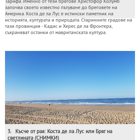
Тарифа. Именно от тези брегове Христофор Колумб
започва своето известно пътуване до бреговете на
Америка. Коста де ла Лус е истински паметник на
историята, културата и природата. Старинните градове на
тази провинция - Кадис и Херес де ла Фронтера,
съхраняват останки от мавританската култура.
3
.
Късче от рая: Коста де ла Лус или Бряг на
светлината (СНИМКИ)