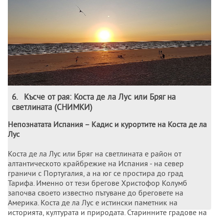
6
.
Късче от рая: Коста де ла Лус или Бряг на
светлината (СНИМКИ)
Непознатата Испания – Кадис и курортите на Коста де ла
Лус
Коста де ла Лус или Бряг на светлината е район от
алтантическото крайбрежие на Испания - на север
граничи с Португалия, а на юг се простира до град
Тарифа. Именно от тези брегове Христофор Колумб
започва своето известно пътуване до бреговете на
Америка. Коста де ла Лус е истински паметник на
историята, културата и природата. Старинните градове на