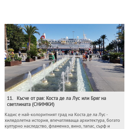
11
.
Късче от рая: Коста де ла Лус или Бряг на
светлината (СНИМКИ)
Кадис е най-колоритният град на Коста де ла Лус -
хилядолетна история, впечатляваща архитектура, богато
културно наследство, фламенко, вино, тапас, сърф и