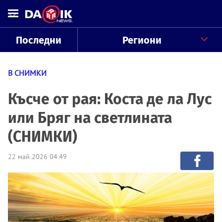
Последни
Региони
В СНИМКИ
Късче от рая: Коста де ла Лус
или Бряг на светлината
(СНИМКИ)
22 май 2026 04:49