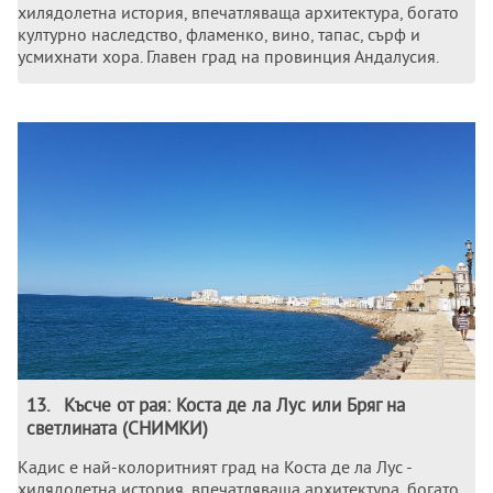
хилядолетна история, впечатляваща архитектура, богато
културно наследство, фламенко, вино, тапас, сърф и
усмихнати хора. Главен град на провинция Андалусия.
13
.
Късче от рая: Коста де ла Лус или Бряг на
светлината (СНИМКИ)
Кадис е най-колоритният град на Коста де ла Лус -
хилядолетна история, впечатляваща архитектура, богато