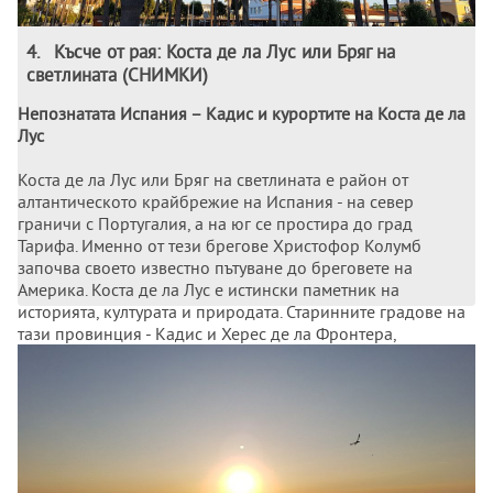
4
.
Късче от рая: Коста де ла Лус или Бряг на
светлината (СНИМКИ)
Непознатата Испания – Кадис и курортите на Коста де ла
Лус
Коста де ла Лус или Бряг на светлината е район от
алтантическото крайбрежие на Испания - на север
граничи с Португалия, а на юг се простира до град
Тарифа. Именно от тези брегове Христофор Колумб
започва своето известно пътуване до бреговете на
Америка. Коста де ла Лус е истински паметник на
историята, културата и природата. Старинните градове на
тази провинция - Кадис и Херес де ла Фронтера,
съхраняват останки от мавританската култура.