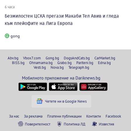
6 часа
Безмилостен ЦСКА прегази Макаби Тел Авив и гледа
към плейофите на Лига Европа
gong
Abv.bg
Vbox7.com
Gong.bg
DogsAndCats.bg
CarMarket.bg
BISS.bg
Ohnamama.bg
Grabo.bg
Pariteni.bg
Edna.bg
Vesti.bg
Nova.bg
Telegraph.bg
Мобилното приложение на Dariknews.bg
Четете ни в Google News
За нас
За реклама
Платени публикации
Контакти
Facebook
Поверителност
Политика ЛД
Известия