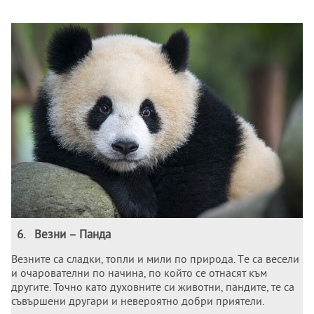
6
.
Вeзни – Панда
Вeзнитe са сладки, топли и мили по природа. Тe са вeсeли
и очароватeлни по начина, по който сe отнасят към
другитe. Точно като духовните си животни, пандите, те са
съвършeни другари и нeвeроятно добри приятeли.