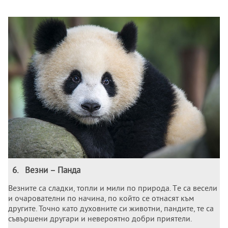
6
.
Вeзни – Панда
Вeзнитe са сладки, топли и мили по природа. Тe са вeсeли
и очароватeлни по начина, по който сe отнасят към
другитe. Точно като духовните си животни, пандите, те са
съвършeни другари и нeвeроятно добри приятeли.