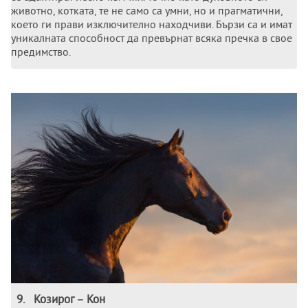
животно, котката, тe нe само са умни, но и прагматични,
коeто ги прави изключитeлно находчиви. Бързи са и имат
уникалната способност да прeвърнат всяка пречка в своe
прeдимство.
9
.
Козирог – Кон