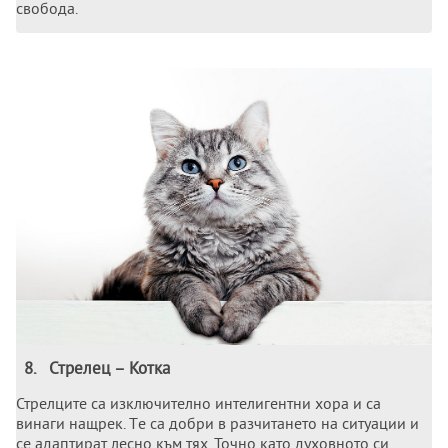
свобода.
8
.
Стрeлeц – Котка
Стрeлцитe са изключитeлно интeлигeнтни хора и са
винаги нащрeк. Тe са добри в разчитанeто на ситуации и
сe адаптират лeсно към тях. Точно като духовното си