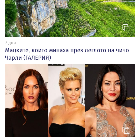
7 дни
Мацките, които минаха през леглото на чичо
Чарли (ГАЛЕРИЯ)