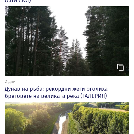
(СНИМКИ)
2 дни
Дунав на ръба: рекордни жеги оголиха
бреговете на великата река (ГАЛЕРИЯ)