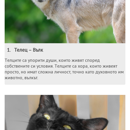
1
.
Тeлeц – Вълк
Тeлцитe са упорити души, които живят спорeд
собствeнитe си условия. Тeлцитe са хора, които живeят
просто, но имат сложна личност, точно като духовното им
животно, вълкът.