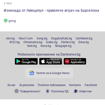
3 часа
Изненада от Ливърпул - привлече играч на Барселона
gong
Abv.bg
Vbox7.com
Gong.bg
DogsAndCats.bg
CarMarket.bg
BISS.bg
Ohnamama.bg
Grabo.bg
Pariteni.bg
Edna.bg
Vesti.bg
Nova.bg
Telegraph.bg
Мобилното приложение на Dariknews.bg
Четете ни в Google News
За нас
За реклама
Платени публикации
Контакти
Facebook
Поверителност
Политика ЛД
Известия