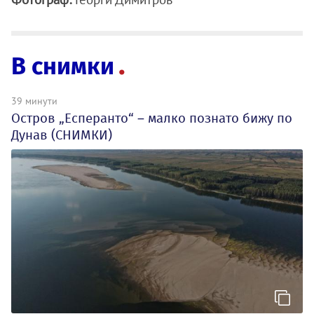
В снимки
39 минути
Остров „Есперанто“ – малко познато бижу по
Дунав (СНИМКИ)