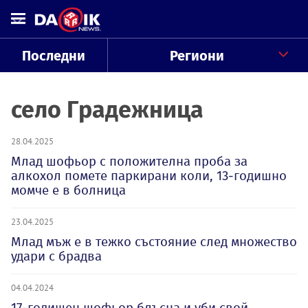
Последни
Региони
село Градежница
28.04.2025
Млад шофьор с положителна проба за
алкохол помете паркирани коли, 13-годишно
момче е в болница
23.04.2025
Млад мъж е в тежко състояние след множество
удари с брадва
04.04.2024
17-годишен шофьор блъсна и уби свой