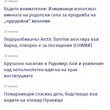
14 минути
Бъдете внимателни: Измамници използват
имената на родопски села за продажба на
„чудодейни“ мехлеми
18 минути
Ледоразбивачът Arctic Sunrise акостира във
Варна, отворен е за посещения (СНИМИ)
28 минути
Брутално насилие в Радомир: Бой и унижение
над непълнолетен вдигна на крак
институциите
37 минути
Пожарникари спасиха дете, бедстващо във
водите на язовир Правище