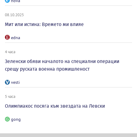
nova
08.10.2025
Мит или истина: Времето ми влияе
edna
4 часа
Зеленски обяви началото на специални операции
срещу руската военна промишленост
vesti
5 часа
Олимпиакос посяга към звездата на Левски
gong