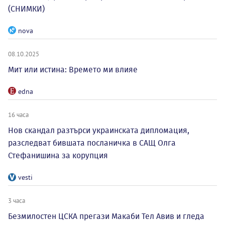
(СНИМКИ)
nova
08.10.2025
Мит или истина: Времето ми влияе
edna
16 часа
Нов скандал разтърси украинската дипломация,
разследват бившата посланичка в САЩ Олга
Стефанишина за корупция
vesti
3 часа
Безмилостен ЦСКА прегази Макаби Тел Авив и гледа