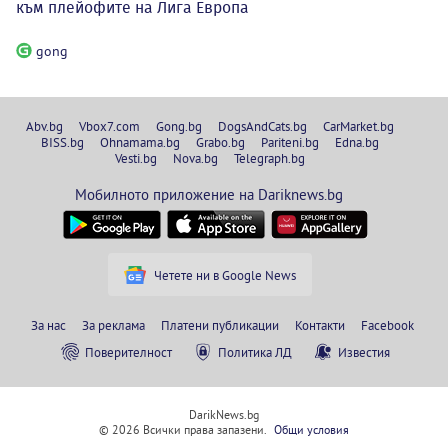
към плейофите на Лига Европа
gong
Abv.bg
Vbox7.com
Gong.bg
DogsAndCats.bg
CarMarket.bg
BISS.bg
Ohnamama.bg
Grabo.bg
Pariteni.bg
Edna.bg
Vesti.bg
Nova.bg
Telegraph.bg
Мобилното приложение на Dariknews.bg
Четете ни в Google News
За нас
За реклама
Платени публикации
Контакти
Facebook
Поверителност
Политика ЛД
Известия
DarikNews.bg
© 2026 Всички права запазени.
Общи условия