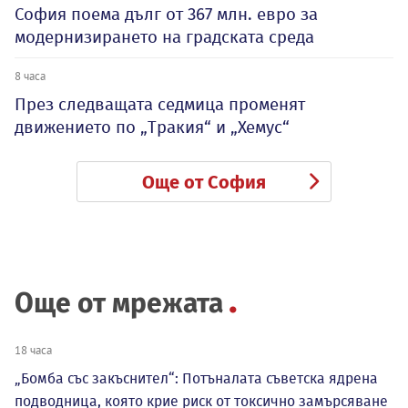
София поема дълг от 367 млн. евро за
модернизирането на градската среда
8 часа
През следващата седмица променят
движението по „Тракия“ и „Хемус“
Още от София
Още от мрежата
18 часа
„Бомба със закъснител“: Потъналата съветска ядрена
подводница, която крие риск от токсично замърсяване