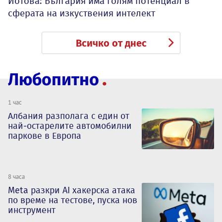
Йотова: България има голям потенциал в
сферата на изкуствения интелект
Всичко от днес
Любопитно
1 час
Албания разполага с един от
най-остарелите автомобилни
паркове в Европа
8 часа
Meta разкри AI хакерска атака
по време на тестове, пуска нов
инструмент