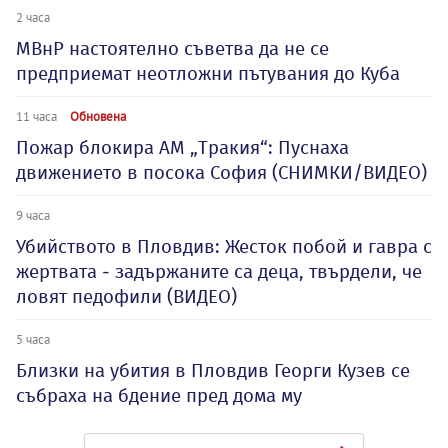
2 часа
МВнР настоятелно съветва да не се
предприемат неотложни пътувания до Куба
11 часа
Обновена
Пожар блокира АМ „Тракия“: Пуснаха
движението в посока София (СНИМКИ/ВИДЕО)
9 часа
Убийството в Пловдив: Жесток побой и гавра с
жертвата - задържаните са деца, твърдели, че
ловят педофили (ВИДЕО)
5 часа
Близки на убития в Пловдив Георги Кузев се
събраха на бдение пред дома му