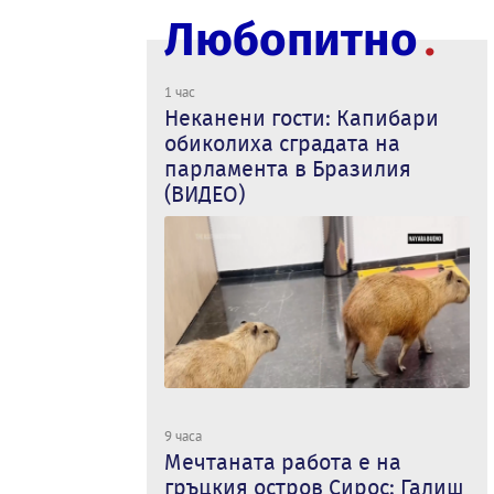
Любопитно
1 час
Неканени гости: Капибари
обиколиха сградата на
парламента в Бразилия
(ВИДЕО)
9 часа
Мечтаната работа е на
гръцкия остров Сирос: Галиш