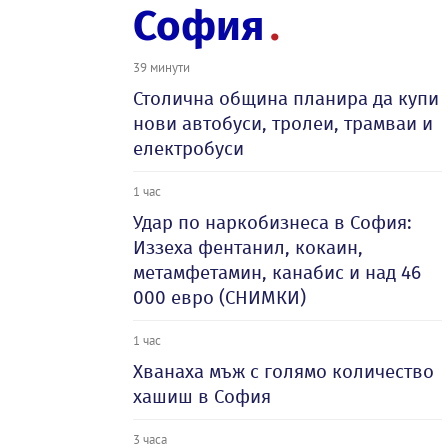
София
39 минути
Столична община планира да купи
нови автобуси, тролеи, трамваи и
електробуси
1 час
Удар по наркобизнеса в София:
Иззеха фентанил, кокаин,
метамфетамин, канабис и над 46
000 евро (СНИМКИ)
1 час
Хванаха мъж с голямо количество
хашиш в София
3 часа