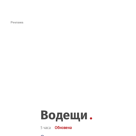
Водещи
5 часа
Обновена