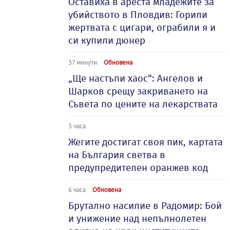
Оставиха в ареста младежите за
убийството в Пловдив: Горили
жертвата с цигари, ограбили я и
си купили дюнер
37 минути
Обновена
„Ще настъпи хаос“: Ангелов и
Шарков срещу закриването на
Съвета по цените на лекарствата
3 часа
Жегите достигат своя пик, картата
на България светва в
предупредителен оранжев код
6 часа
Обновена
Брутално насилие в Радомир: Бой
и унижение над непълнолетен