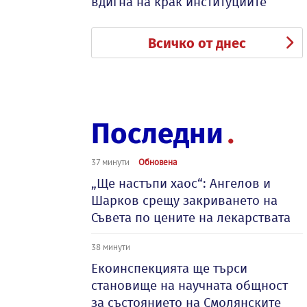
вдигна на крак институциите
Всичко от днес
Последни
37 минути
Обновена
„Ще настъпи хаос“: Ангелов и
Шарков срещу закриването на
Съвета по цените на лекарствата
38 минути
Екоинспекцията ще търси
становище на научната общност
за състоянието на Смолянските