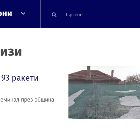
они
лизи
 93 ракети
преминал през община