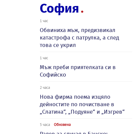
София
1 час
Обвиниха мъж, предизвикал
катастрофа с патрулка, а след
това се укрил
1 час
Мъж преби приятелката си в
Софийско
2 часа
Нова фирма поема изцяло
дейностите по почистване в
„Слатина“, „Подуяне“ и „Изгрев“
5 часа
Обновена
Радев за случая в Банско: