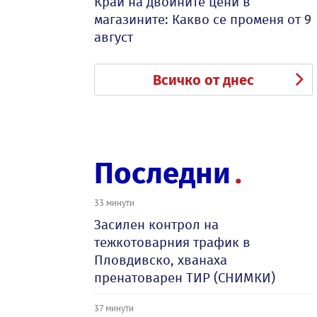
Край на двойните цени в
магазините: Какво се променя от 9
август
Всичко от днес
Последни
33 минути
Засилен контрол на
тежкотоварния трафик в
Пловдивско, хванаха
пренатоварен ТИР (СНИМКИ)
37 минути