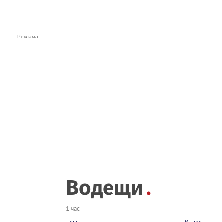
Водещи
1 час