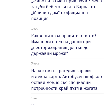
„Животът за мен приключи“: Жена
загуби бебето си във Варна, от
„Майчин дом“ с официална
позиция
1 час
Какво ни каза правителството?
Имало ли е теч на данни при
„неоторизирания достъп до
държавни мрежи“
3 часа
На косъм от трагедия заради
изтекла карта: Автобусен шофьор
остави момче със специални
потребности край пътя в жегата
1 час