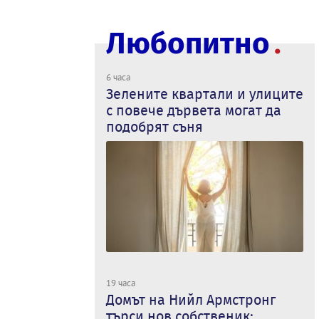
Любопитно
6 часа
Зелените квартали и улиците
с повече дървета могат да
подобрят съня
19 часа
Домът на Нийл Армстронг
търси нов собственик: