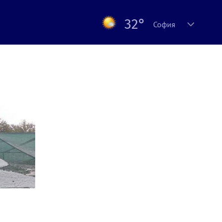
32°
София