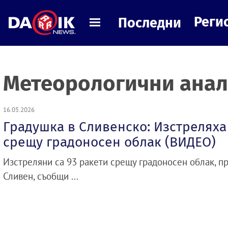
Реги
Последни
Метеорологични ана
16.05.2026
Градушка в Сливенско: Изстреляха
срещу градоносен облак (ВИДЕО)
Изстреляни са 93 ракети срещу градоносен облак, 
Сливен, съобщи ...