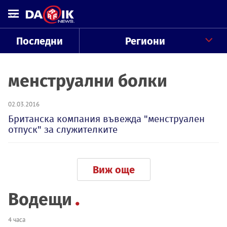
Последни
Региони
менструални болки
02.03.2016
Британска компания въвежда "менструален
отпуск" за служителките
Виж още
Водещи
4 часа