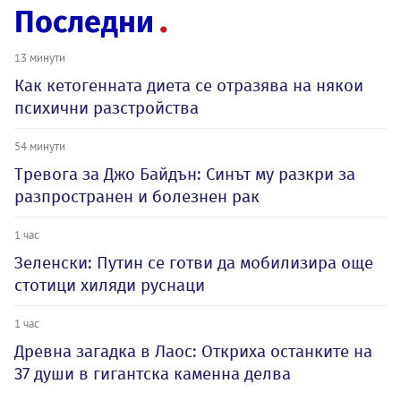
Последни
13 минути
Как кетогенната диета се отразява на някои
психични разстройства
54 минути
Тревога за Джо Байдън: Синът му разкри за
разпространен и болезнен рак
1 час
Зеленски: Путин се готви да мобилизира още
стотици хиляди руснаци
1 час
Древна загадка в Лаос: Откриха останките на
37 души в гигантска каменна делва