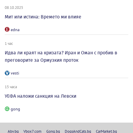
08.10.2025
Мит или истина: Времето ми влияе
edna
1 час
Идва ли краят на кризата? Иран и Оман с пробив в
преговорите за Ормузкия проток
vesti
15 часа
УЕФА наложи санкция на Левски
gong
Abv.bg
Vbox7.com
Gong.bg
DogsAndCats.bg
CarMarket.bg