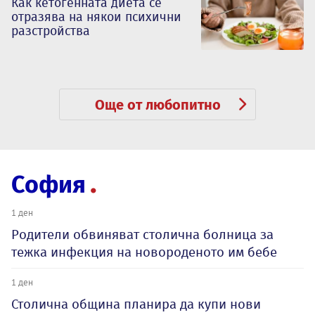
Как кетогенната диета се
отразява на някои психични
разстройства
Още от любопитно
София
1 ден
Родители обвиняват столична болница за
тежка инфекция на новороденото им бебе
1 ден
Столична община планира да купи нови