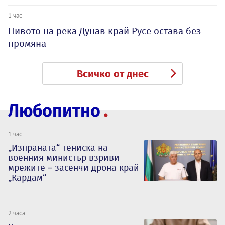
1 час
Нивото на река Дунав край Русе остава без
промяна
Всичко от днес
Любопитно
1 час
„Изпраната“ тениска на
военния министър взриви
мрежите – засенчи дрона край
„Кардам“
2 часа