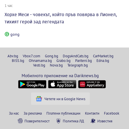
1 час
Хорхе Меси - човекът, който пръв повярва в Лионел,
тихият герой зад легендата
gong
Abv.bg
Vbox7.com
Gong.bg
DogsAndCats.bg
CarMarket.bg
BISS.bg
Ohnamama.bg
Grabo.bg
Pariteni.bg
Edna.bg
Vesti.bg
Nova.bg
Telegraph.bg
Мобилното приложение на Dariknews.bg
Четете ни в Google News
За нас
За реклама
Платени публикации
Контакти
Facebook
Поверителност
Политика ЛД
Известия