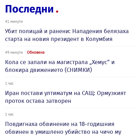
Последни
41 минути
Убит полицай и ранени: Нападения белязаха
старта на новия президент в Колумбия
49 минути
Обновена
Кола се запали на магистрала „Хемус“ и
блокира движението (СНИМКИ)
1 час
Иран постави ултиматум на САЩ: Ормузкият
проток остава затворен
1 час
Повдигнаха обвинение на 18-годишния
обвинен в умишлено убийство на чичо му