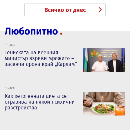
Всичко от днес
Любопитно
4 часа
Тениската на военния
министър взриви мрежите –
засенчи дрона край „Кардам“
5 часа
Как кетогенната диета се
отразява на някои психични
разстройства