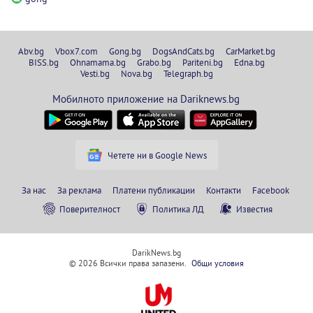
Abv.bg
Vbox7.com
Gong.bg
DogsAndCats.bg
CarMarket.bg
BISS.bg
Ohnamama.bg
Grabo.bg
Pariteni.bg
Edna.bg
Vesti.bg
Nova.bg
Telegraph.bg
Мобилното приложение на Dariknews.bg
Четете ни в Google News
За нас
За реклама
Платени публикации
Контакти
Facebook
Поверителност
Политика ЛД
Известия
DarikNews.bg
© 2026 Всички права запазени.
Общи условия