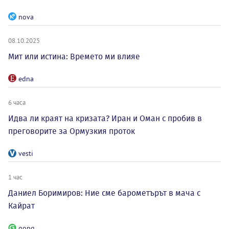
nova
08.10.2025
Мит или истина: Времето ми влияе
edna
6 часа
Идва ли краят на кризата? Иран и Оман с пробив в
преговорите за Ормузкия проток
vesti
1 час
Даниел Боримиров: Ние сме барометърът в мача с
Кайрат
gong