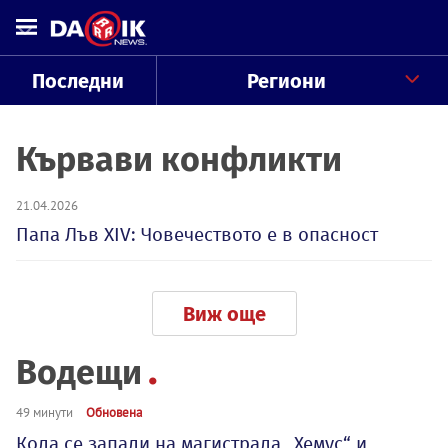
Последни
Региони
Кървави конфликти
21.04.2026
Папа Лъв XIV: Човечеството е в опасност
Виж още
Водещи
49 минути
Обновена
Кола се запали на магистрала „Хемус“ и