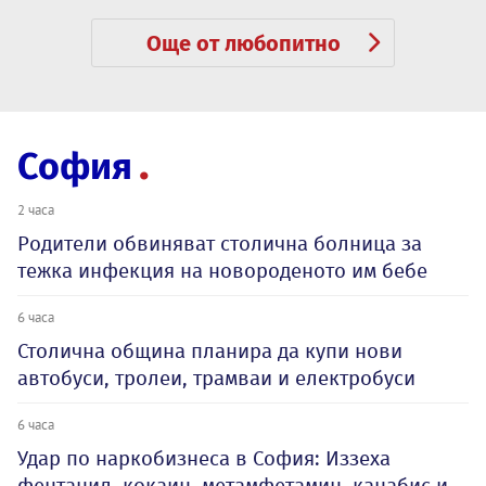
Още от любопитно
София
2 часа
Родители обвиняват столична болница за
тежка инфекция на новороденото им бебе
6 часа
Столична община планира да купи нови
автобуси, тролеи, трамваи и електробуси
6 часа
Удар по наркобизнеса в София: Иззеха
фентанил, кокаин, метамфетамин, канабис и