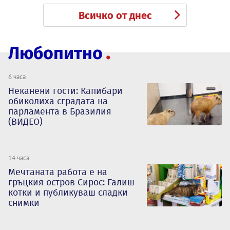
Всичко от днес
Любопитно
6 часа
Неканени гости: Капибари
обиколиха сградата на
парламента в Бразилия
(ВИДЕО)
14 часа
Мечтаната работа е на
гръцкия остров Сирос: Галиш
котки и публикуваш сладки
снимки