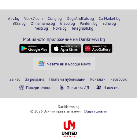
Abv.bg
Vbox7.com
Gong.bg
DogsAndCats.bg
CarMarket.bg
BISS.bg
Ohnamama.bg
Grabo.bg
Pariteni.bg
Edna.bg
Vesti.bg
Nova.bg
Telegraph.bg
Мобилното приложение на Dariknews.bg
Четете ни в Google News
За нас
За реклама
Платени публикации
Контакти
Facebook
Поверителност
Политика ЛД
Известия
DarikNews.bg
© 2026 Всички права запазени.
Общи условия