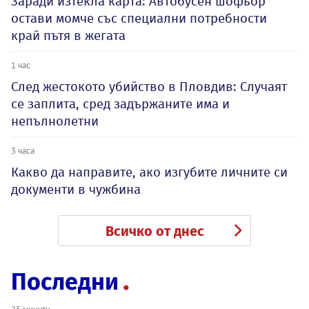
Заради изтекла карта: Автобусен шофьор
остави момче със специални потребности
край пътя в жегата
1 час
След жестокото убийство в Пловдив: Случаят
се заплита, сред задържаните има и
непълнолетни
3 часа
Какво да направите, ако изгубите личните си
документи в чужбина
Всичко от днес
Последни