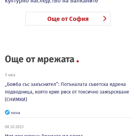
културно наследство на Балканите
Още от София
Още от мрежата
3 часа
„Бомба със закъснител“: Потъналата съветска ядрена
подводница, която крие риск от токсично замърсяване
(СНИМКИ)
nova
08.10.2025