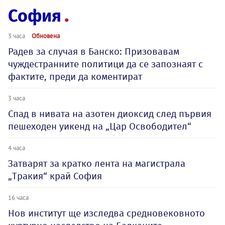
София
3 часа
Обновена
Радев за случая в Банско: Призовавам
чуждестранните политици да се запознаят с
фактите, преди да коментират
3 часа
Спад в нивата на азотен диоксид след първия
пешеходен уикенд на „Цар Освободител“
4 часа
Затварят за кратко лента на магистрала
„Тракия“ край София
16 часа
Нов институт ще изследва средновековното