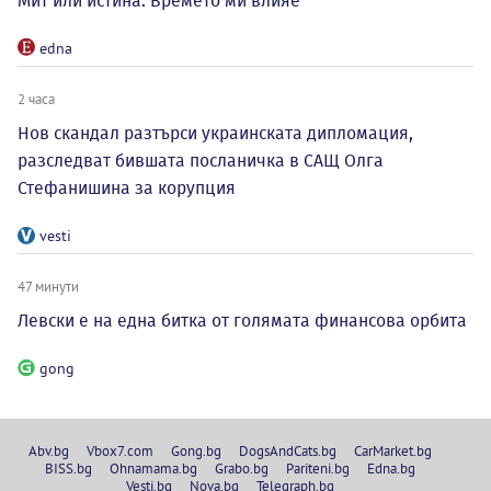
Мит или истина: Времето ми влияе
edna
2 часа
Нов скандал разтърси украинската дипломация,
разследват бившата посланичка в САЩ Олга
Стефанишина за корупция
vesti
47 минути
Левски е на една битка от голямата финансова орбита
gong
Abv.bg
Vbox7.com
Gong.bg
DogsAndCats.bg
CarMarket.bg
BISS.bg
Ohnamama.bg
Grabo.bg
Pariteni.bg
Edna.bg
Vesti.bg
Nova.bg
Telegraph.bg