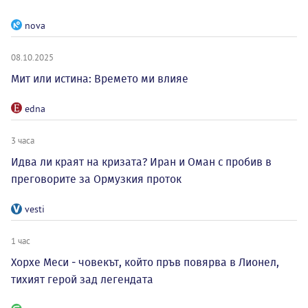
nova
08.10.2025
Мит или истина: Времето ми влияе
edna
3 часа
Идва ли краят на кризата? Иран и Оман с пробив в
преговорите за Ормузкия проток
vesti
1 час
Хорхе Меси - човекът, който пръв повярва в Лионел,
тихият герой зад легендата