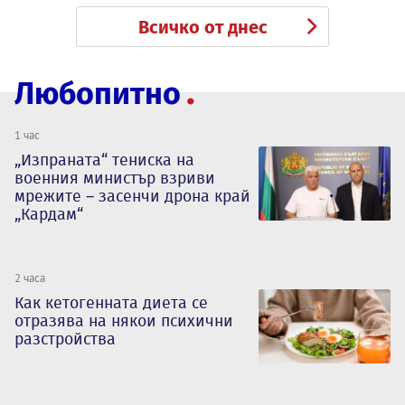
Всичко от днес
Любопитно
1 час
„Изпраната“ тениска на
военния министър взриви
мрежите – засенчи дрона край
„Кардам“
2 часа
Как кетогенната диета се
отразява на някои психични
разстройства