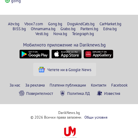
gong
Abv.bg
Vbox7.com
Gong.bg
DogsAndCats.bg
CarMarket.bg
BISS.bg
Ohnamama.bg
Grabo.bg
Pariteni.bg
Edna.bg
Vesti.bg
Nova.bg
Telegraph.bg
Мобилното приложение на Dariknews.bg
Четете ни в Google News
За нас
За реклама
Платени публикации
Контакти
Facebook
Поверителност
Политика ЛД
Известия
DarikNews.bg
© 2026 Всички права запазени.
Общи условия