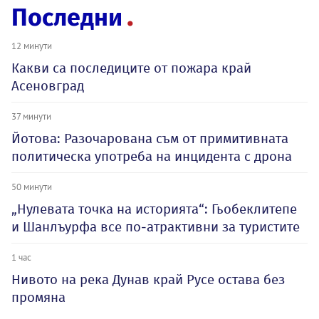
Последни
12 минути
Какви са последиците от пожара край
Асеновград
37 минути
Йотова: Разочарована съм от примитивната
политическа употреба на инцидента с дрона
50 минути
„Нулевата точка на историята“: Гьобеклитепе
и Шанлъурфа все по-атрактивни за туристите
1 час
Нивото на река Дунав край Русе остава без
промяна