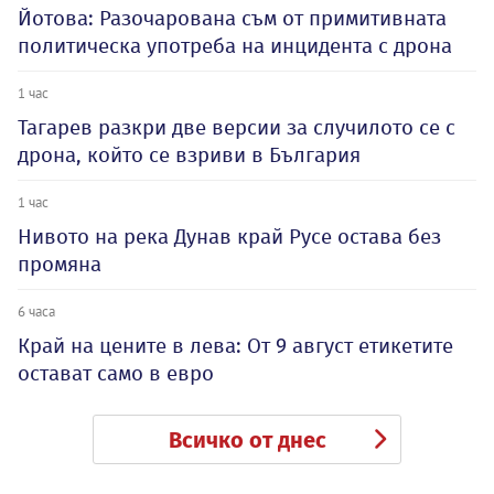
Йотова: Разочарована съм от примитивната
политическа употреба на инцидента с дрона
1 час
Тагарев разкри две версии за случилото се с
дрона, който се взриви в България
1 час
Нивото на река Дунав край Русе остава без
промяна
6 часа
Край на цените в лева: От 9 август етикетите
остават само в евро
Всичко от днес