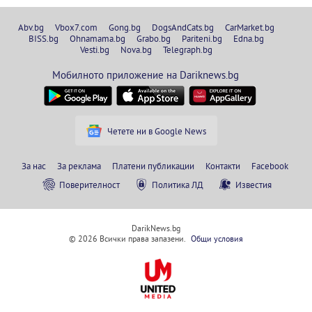
Abv.bg
Vbox7.com
Gong.bg
DogsAndCats.bg
CarMarket.bg
BISS.bg
Ohnamama.bg
Grabo.bg
Pariteni.bg
Edna.bg
Vesti.bg
Nova.bg
Telegraph.bg
Мобилното приложение на Dariknews.bg
Четете ни в Google News
За нас
За реклама
Платени публикации
Контакти
Facebook
Поверителност
Политика ЛД
Известия
DarikNews.bg
© 2026 Всички права запазени.
Общи условия