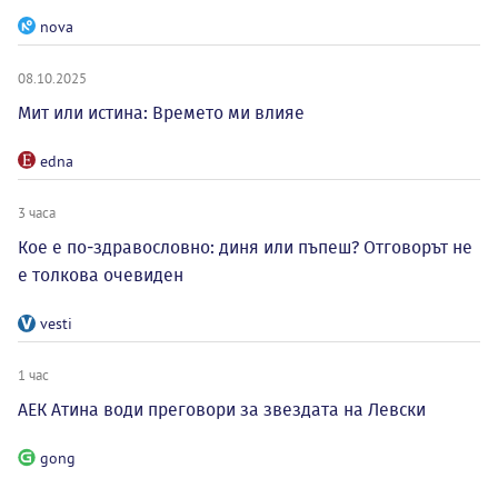
nova
08.10.2025
Мит или истина: Времето ми влияе
edna
3 часа
Кое е по-здравословно: диня или пъпеш? Отговорът не
е толкова очевиден
vesti
1 час
АЕК Атина води преговори за звездата на Левски
gong