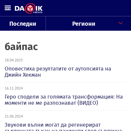
Последни
Региони
байпас
28.04.2025
Оповестиха резултатите от аутопсията на
Джийн Хекман
16.11.2024
Геро сподели за голямата трансформация: На
моменти не ме разпознават (ВИДЕО)
21.06.2024
Звукови вълни могат да регенерират
сърдечната тъкан на пациенти след сърдечна