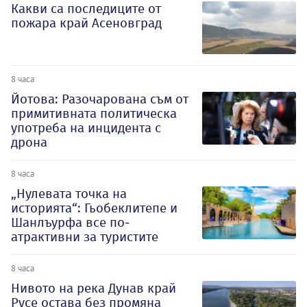
Какви са последиците от
пожара край Асеновград
8 часа
Йотова: Разочарована съм от
примитивната политическа
употреба на инцидента с
дрона
8 часа
„Нулевата точка на
историята“: Гьобеклитепе и
Шанлъурфа все по-
атрактивни за туристите
8 часа
Нивото на река Дунав край
Русе остава без промяна