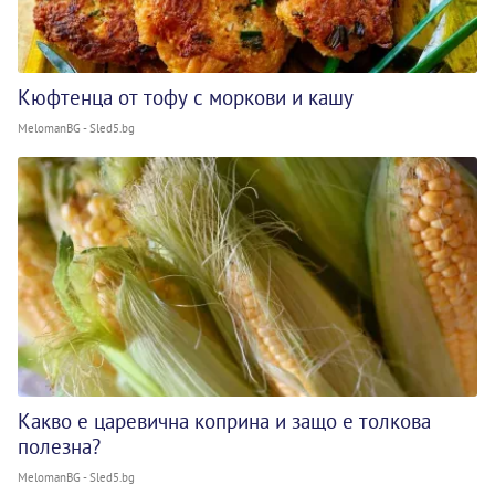
Кюфтенца от тофу с моркови и кашу
MelomanBG - Sled5.bg
Какво е царевична коприна и защо е толкова
полезна?
MelomanBG - Sled5.bg