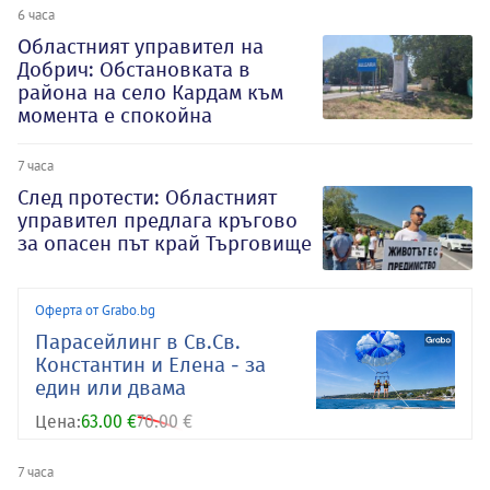
6 часа
Oбластният управител на
Добрич: Обстановката в
района на село Кардам към
момента е спокойна
7 часа
След протести: Областният
управител предлага кръгово
за опасен път край Търговище
Оферта от Grabo.bg
Парасейлинг в Св.Св.
Константин и Елена - за
един или двама
Цена:
63.00 €
70.00 €
7 часа