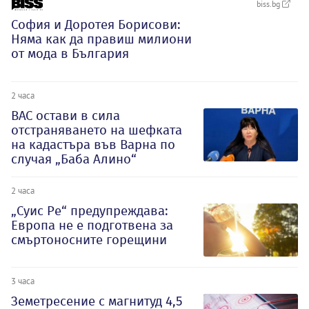
biss.bg
София и Доротея Борисови:
Няма как да правиш милиони
от мода в България
2 часа
ВАС остави в сила
отстраняването на шефката
на кадастъра във Варна по
случая „Баба Алино“
2 часа
„Суис Ре“ предупреждава:
Европа не е подготвена за
смъртоносните горещини
3 часа
Земетресение с магнитуд 4,5