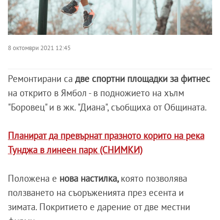
8 октомври 2021 12:45
Ремонтирани са
две спортни площадки за фитнес
на открито в Ямбол - в подножието на хълм
"Боровец" и в жк. "Диана", съобщиха от Общината.
Планират да превърнат празното корито на река
Тунджа в линеен парк (СНИМКИ)
Положена е
нова настилка,
която позволява
ползването на съоръженията през есента и
зимата. Покритието е дарение от две местни