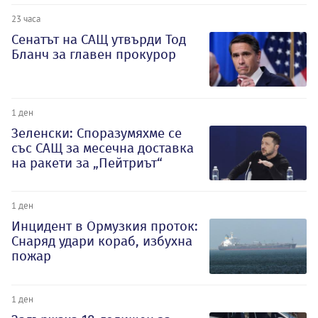
23 часа
Сенатът на САЩ утвърди Тод
Бланч за главен прокурор
1 ден
Зеленски: Споразумяхме се
със САЩ за месечна доставка
на ракети за „Пейтриът“
1 ден
Инцидент в Ормузкия проток:
Снаряд удари кораб, избухна
пожар
1 ден