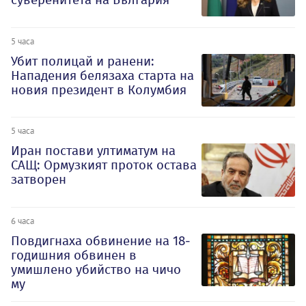
5 часа
Убит полицай и ранени:
Нападения белязаха старта на
новия президент в Колумбия
5 часа
Иран постави ултиматум на
САЩ: Ормузкият проток остава
затворен
6 часа
Повдигнаха обвинение на 18-
годишния обвинен в
умишлено убийство на чичо
му