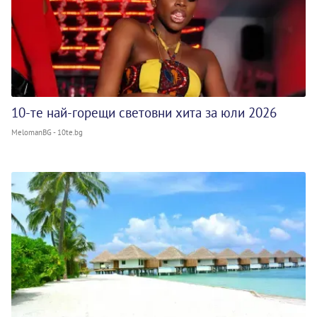
10-те най-горещи световни хита за юли 2026
MelomanBG - 10te.bg