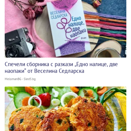
Спечели сборника с разкази „Едно налице, две
наопаки“ от Веселина Седларска
MelomanBG - Sled5.bg