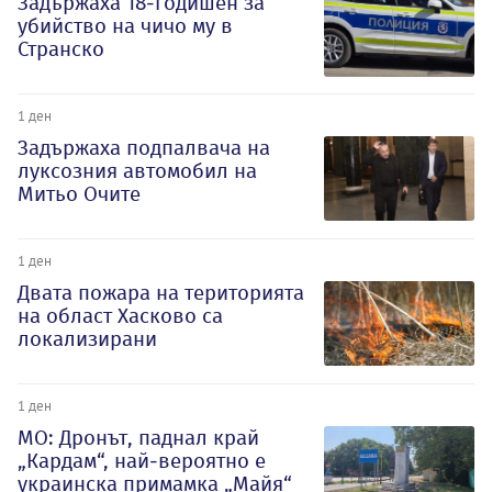
Задържаха 18-годишен за
убийство на чичо му в
Странско
1 ден
Задържаха подпалвача на
луксозния автомобил на
Митьо Очите
1 ден
Двата пожара на територията
на област Хасково са
локализирани
1 ден
МО: Дронът, паднал край
„Кардам“, най-вероятно е
украинска примамка „Майя“