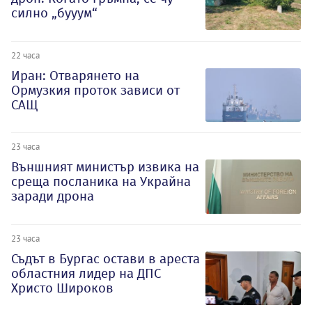
силно „бууум“
22 часа
Иран: Отварянето на
Ормузкия проток зависи от
САЩ
23 часа
Външният министър извика на
среща посланика на Украйна
заради дрона
23 часа
Съдът в Бургас остави в ареста
областния лидер на ДПС
Христо Широков