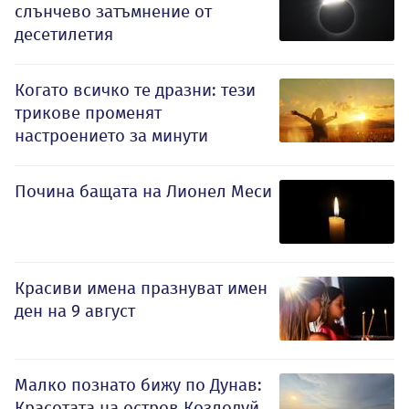
слънчево затъмнение от
десетилетия
Когато всичко те дразни: тези
трикове променят
настроението за минути
Почина бащата на Лионел Меси
Красиви имена празнуват имен
ден на 9 август
Малко познато бижу по Дунав:
Красотата на остров Козлодуй