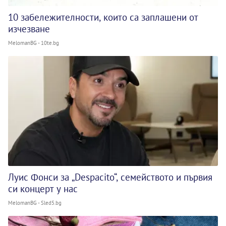
10 забележителности, които са заплашени от
изчезване
MelomanBG - 10te.bg
Луис Фонси за „Despacito“, семейството и първия
си концерт у нас
MelomanBG - Sled5.bg