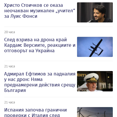
Христо Стоичков се оказа
неочакван музикален „учител“
за Луис Фонси
20 часа
След взрива на дрона край
Кардам: Версиите, реакциите и
отговорът на Украйна
21 часа
Адмирал Ефтимов за падналия
у нас дрон: Няма
преднамерени действия срещу
България
21 часа
Испания започва гранични
проверки с Италия след