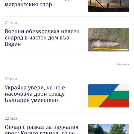
мигрантския спор
21 часа
Военни обезвредиха опасен
снаряд в частен дом във
Видин
22 часа
Украйна увери, че не е
насочвала дрон срещу
България умишлено
22 часа
Овчар с разказ за падналия
дрон: Когато гръмна, се чу