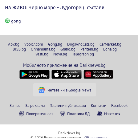
НА ЖИВО: Черно море - Лудогорец, състави
gong
Abv.bg
Vbox7.com
Gong.bg
DogsAndCats.bg
CarMarket.bg
BISS.bg
Ohnamama.bg
Grabo.bg
Pariteni.bg
Edna.bg
Vesti.bg
Nova.bg
Telegraph.bg
Мобилното приложение на Dariknews.bg
Четете ни в Google News
За нас
За реклама
Платени публикации
Контакти
Facebook
Поверителност
Политика ЛД
Известия
DarikNews.bg
© 2026 Всички права запазени.
Общи условия