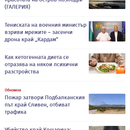
(ГАЛЕРИЯ)
Тениската на военния министър
взриви мрежите – засенчи
дрона край „Кардам“
Как кетогенната диета се
отразява на някои психични
разстройства
Обновена
Пожар затвори Подбалканския
път край Сливен, отбиват
трафика
Убийство край Кошарица: