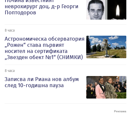
Почина известният
неврохирург доц. д-р Георги
Поптодоров
8 часа
Астрономическа обсерватория
„Рожен“ става първият
носител на сертификата
„Звезден обект №1“ (СНИМКИ)
8 часа
Записва ли Риана нов албум
след 10-годишна пауза