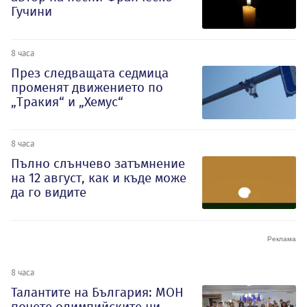
Гучини
8 часа
През следващата седмица
променят движението по
„Тракия“ и „Хемус“
8 часа
Пълно слънчево затъмнение
на 12 август, как и къде може
да го видите
8 часа
Талантите на България: МОН
почете олимпийските ни