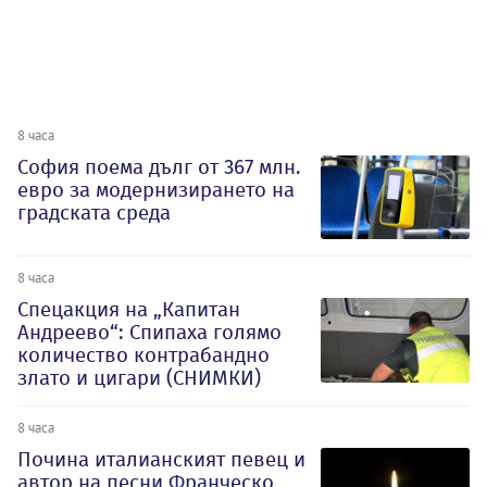
8 часа
София поема дълг от 367 млн.
евро за модернизирането на
градската среда
8 часа
Спецакция на „Капитан
Андреево“: Спипаха голямо
количество контрабандно
злато и цигари (СНИМКИ)
8 часа
Почина италианският певец и
автор на песни Франческо