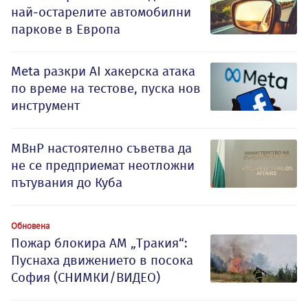
най-остарелите автомобилни
паркове в Европа
Meta разкри AI хакерска атака
по време на тестове, пуска нов
инструмент
МВнР настоятелно съветва да
не се предприемат неотложни
пътувания до Куба
Обновена
Пожар блокира АМ „Тракия“:
Пуснаха движението в посока
София (СНИМКИ/ВИДЕО)