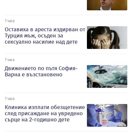
7 часа
Оставиха в ареста издирван от
Турция мъж, осъден за
сексуално насилие над дете
7 часа
Движението по пътя София-
Варна е възстановено
7 часа
Клиника изплати обезщетение
след присаждане на увредено
сърце на 2-годишно дете