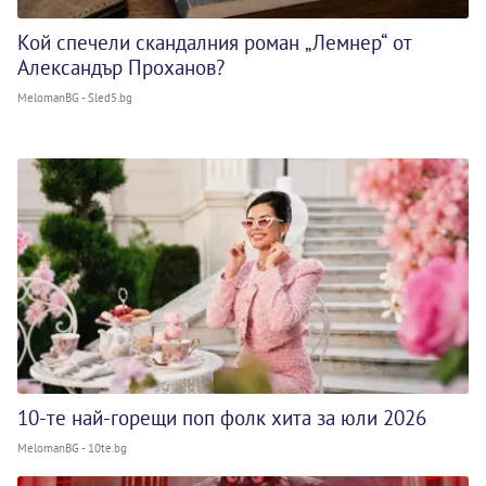
Кой спечели скандалния роман „Лемнер“ от
Александър Проханов?
MelomanBG - Sled5.bg
10-те най-горещи поп фолк хита за юли 2026
MelomanBG - 10te.bg