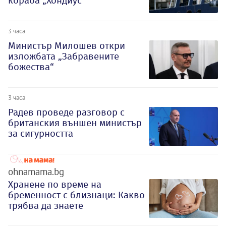
кораба „Хондиус“
3 часа
Министър Милошев откри
изложбата „Забравените
божества“
3 часа
Радев проведе разговор с
британския външен министър
за сигурността
ohnamama.bg
Хранене по време на
бременност с близнаци: Какво
трябва да знаете