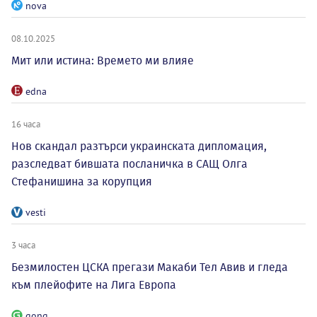
nova
08.10.2025
Мит или истина: Времето ми влияе
edna
16 часа
Нов скандал разтърси украинската дипломация,
разследват бившата посланичка в САЩ Олга
Стефанишина за корупция
vesti
3 часа
Безмилостен ЦСКА прегази Макаби Тел Авив и гледа
към плейофите на Лига Европа
gong