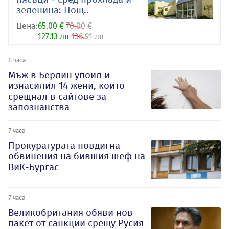
зеленина: Нощ..
Цена:
65.00 €
70.00 €
127.13 лв
136.91 лв
6 часа
Мъж в Берлин упоил и
изнасилил 14 жени, които
срещнал в сайтове за
запознанства
7 часа
Прокуратурата повдигна
обвинения на бившия шеф на
ВиК-Бургас
7 часа
Великобритания обяви нов
пакет от санкции срещу Русия