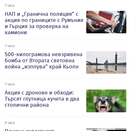
7 часа
НАП и „Гранична полиция“ с
акция по границите с Румъния
и Гърция за проверка на
камиони
7 часа
500-килограмова невзривена
бомба от Втората световна
война „изплува“ край Кьолн
7 часа
Акция с дронове и обходи:
Търсят глутница кучета в два
столични района
8 часа