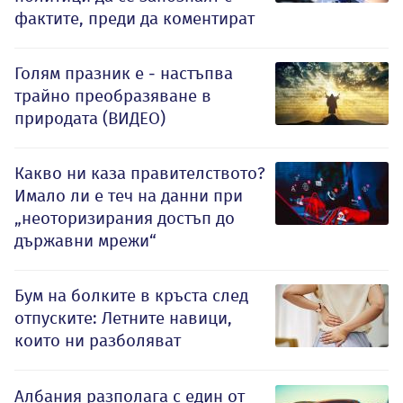
фактите, преди да коментират
Голям празник е - настъпва
трайно преобразяване в
природата (ВИДЕО)
Какво ни каза правителството?
Имало ли е теч на данни при
„неоторизирания достъп до
държавни мрежи“
Бум на болките в кръста след
отпуските: Летните навици,
които ни разболяват
Албания разполага с един от