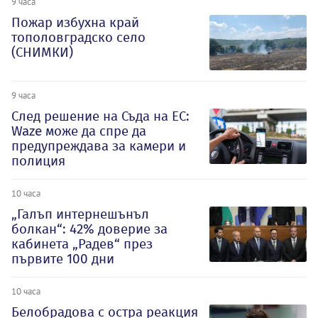
9 часа
Пожар избухна край
тополовградско село
(СНИМКИ)
9 часа
След решение на Съда на ЕС:
Waze може да спре да
предупреждава за камери и
полиция
10 часа
„Галъп интернешънъл
болкан“: 42% доверие за
кабинета „Радев“ през
първите 100 дни
10 часа
Белобрадова с остра реакция