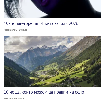
10-те най-горещи БГ хита за юли 2026
MelomanBG - 10te.bg
10 неща, които можем да правим на село
MelomanBG - 10te.bg