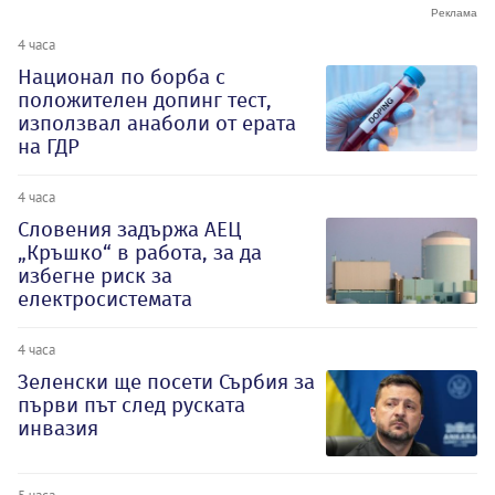
4 часа
Национал по борба с
положителен допинг тест,
използвал анаболи от ерата
на ГДР
4 часа
Словения задържа АЕЦ
„Кръшко“ в работа, за да
избегне риск за
електросистемата
4 часа
Зеленски ще посети Сърбия за
първи път след руската
инвазия