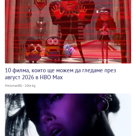
10 филма, които ще можем да гледаме през
август 2026 в HBO Max
MelomanBG - 10te.bg