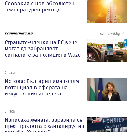
Словакия с нов абсолютен
температурен рекорд
carmarket.bg
Страните-членки на ЕС вече
могат да забраняват
сигналите за полиция в Waze
2 часа
Йотова: България има голям
потенциал в сферата на
изкуствения интелект
2 часа
Изписаха жената, заразила се
през пролетта с хантавирус на