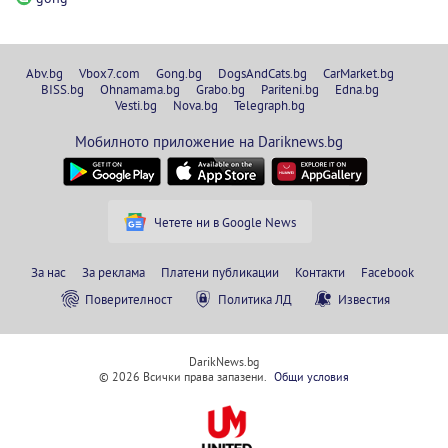
Abv.bg
Vbox7.com
Gong.bg
DogsAndCats.bg
CarMarket.bg
BISS.bg
Ohnamama.bg
Grabo.bg
Pariteni.bg
Edna.bg
Vesti.bg
Nova.bg
Telegraph.bg
Мобилното приложение на Dariknews.bg
Четете ни в Google News
За нас
За реклама
Платени публикации
Контакти
Facebook
Поверителност
Политика ЛД
Известия
DarikNews.bg
© 2026 Всички права запазени.
Общи условия