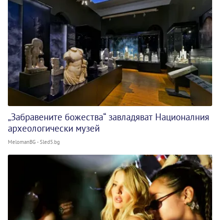
„Забравените божества“ завладяват Националния
археологически музей
MelomanBG - Sled5.bg