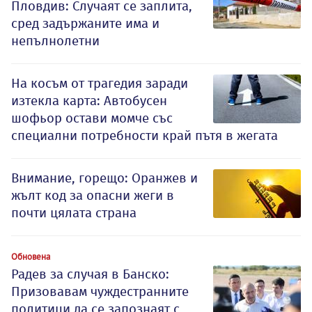
Пловдив: Случаят се заплита,
сред задържаните има и
непълнолетни
На косъм от трагедия заради
изтекла карта: Автобусен
шофьор остави момче със
специални потребности край пътя в жегата
Внимание, горещо: Оранжев и
жълт код за опасни жеги в
почти цялата страна
Обновена
Радев за случая в Банско:
Призовавам чуждестранните
политици да се запознаят с