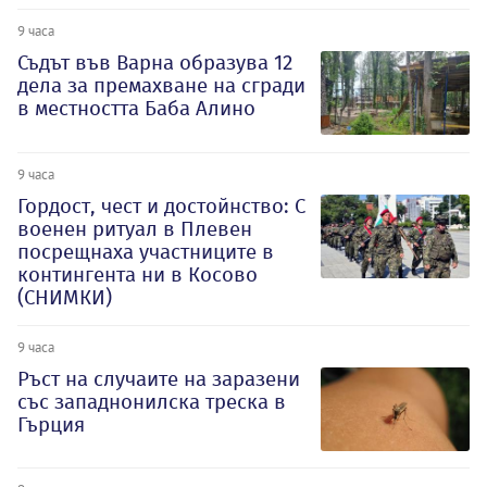
9 часа
Съдът във Варна образува 12
дела за премахване на сгради
в местността Баба Алино
9 часа
Гордост, чест и достойнство: С
военен ритуал в Плевен
посрещнаха участниците в
контингента ни в Косово
(СНИМКИ)
9 часа
Ръст на случаите на заразени
със западнонилска треска в
Гърция