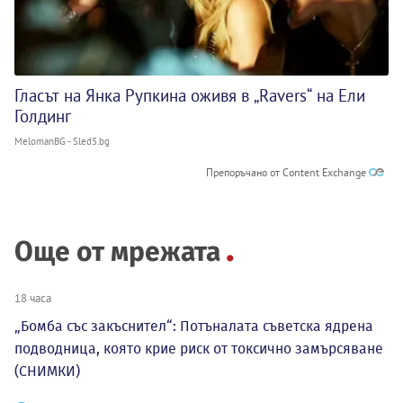
Гласът на Янка Рупкина оживя в „Ravers“ на Ели
Голдинг
MelomanBG - Sled5.bg
Препоръчано от Content Exchange
Още от мрежата
18 часа
„Бомба със закъснител“: Потъналата съветска ядрена
подводница, която крие риск от токсично замърсяване
(СНИМКИ)