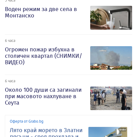
5 часа
Воден режим за две села в
Монтанско
6 часа
Огромен пожар избухна в
столичен квартал (СНИМКИ/
ВИДЕО)
6 часа
Около 100 души са загинали
при масовото нахлуване в
Сеута
Оферта от Grabo.bg
Лято край морето в Златни
пясъци - сред прохлада и