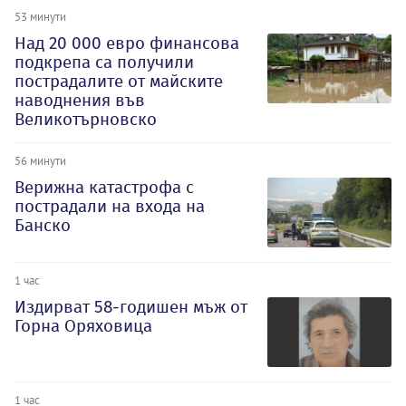
53 минути
Над 20 000 евро финансова
подкрепа са получили
пострадалите от майските
наводнения във
Великотърновско
56 минути
Верижна катастрофа с
пострадали на входа на
Банско
1 час
Издирват 58-годишен мъж от
Горна Оряховица
1 час