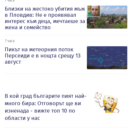
7 часа
Близки на жестоко убития мъж
в Пловдив: Не е проявявал
интерес към деца, мечтаеше за
жена и семейство
7 часа
Пикът на метеорния поток
Персеиди е в нощта срещу 13
август
В кой град българите пият най-
много бира: Отговорът ще ви
изненада - вижте топ 10 по
области у нас