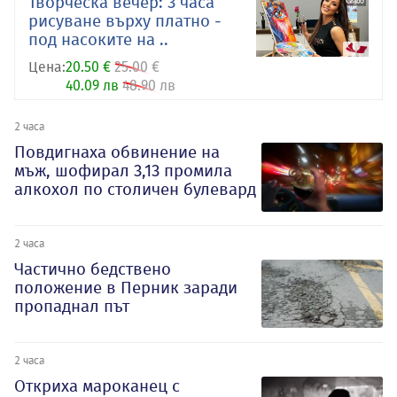
Творческа вечер: 3 часа
рисуване върху платно -
под насоките на ..
Цена:
20.50 €
25.00 €
40.09 лв
48.90 лв
2 часа
Повдигнаха обвинение на
мъж, шофирал 3,13 промила
алкохол по столичен булевард
2 часа
Частично бедствено
положение в Перник заради
пропаднал път
2 часа
Откриха мароканец с