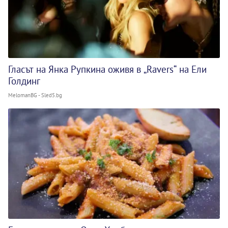
Гласът на Янка Рупкина оживя в „Ravers“ на Ели
Голдинг
MelomanBG - Sled5.bg