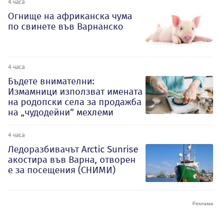
4 часа
Огнище на африканска чума
по свинете във Варнанско
4 часа
Бъдете внимателни:
Измамници използват имената
на родопски села за продажба
на „чудодейни“ мехлеми
4 часа
Ледоразбивачът Arctic Sunrise
акостира във Варна, отворен
е за посещения (СНИМИ)