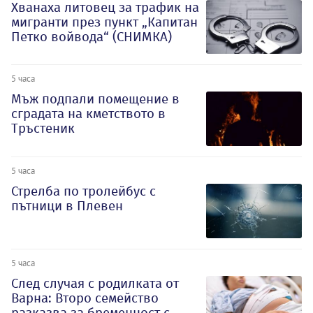
Хванаха литовец за трафик на
мигранти през пункт „Капитан
Петко войвода“ (СНИМКА)
5 часа
Мъж подпали помещение в
сградата на кметството в
Тръстеник
5 часа
Стрелба по тролейбус с
пътници в Плевен
5 часа
След случая с родилката от
Варна: Второ семейство
разказва за бременност с