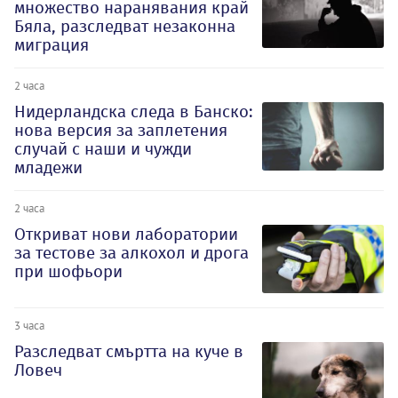
множество наранявания край
Бяла, разследват незаконна
миграция
2 часа
Нидерландска следа в Банско:
нова версия за заплетения
случай с наши и чужди
младежи
2 часа
Откриват нови лаборатории
за тестове за алкохол и дрога
при шофьори
3 часа
Разследват смъртта на куче в
Ловеч