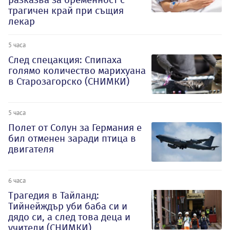
трагичен край при същия
лекар
5 часа
След спецакция: Спипаха
голямо количество марихуана
в Старозагорско (СНИМКИ)
5 часа
Полет от Солун за Германия е
бил отменен заради птица в
двигателя
6 часа
Трагедия в Тайланд:
Тийнейждър уби баба си и
дядо си, а след това деца и
учители (СНИМКИ)