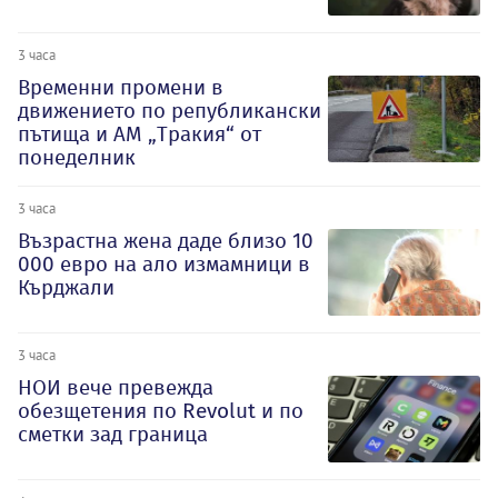
3 часа
Временни промени в
движението по републикански
пътища и АМ „Тракия“ от
понеделник
3 часа
Възрастна жена даде близо 10
000 евро на ало измамници в
Кърджали
3 часа
НОИ вече превежда
обезщетения по Revolut и по
сметки зад граница