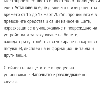
Местопроизшествието е посетено от полицейски
екип.
Установено е, че
деянието е извършено за
времето от 13 до 17 март 2025г., проникнато е в
превозните средства и са им нанесени щети,
изразяващи се в унищожаване и повреждане на
устройствата за закупуване на билети,
валидатори (устройства за чекиране на карти за
пътуване), дисплеи на информационни табла и
други вещи.
Стойността на щетите е в процес на
установяване.
Започнато
е
разследване
по
случая.