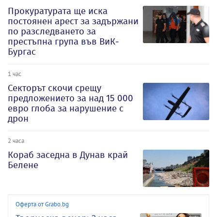
Прокуратурата ще иска
постоянен арест за задържани
по разследването за
престъпна група във ВиК-
Бургас
1 час
Секторът скочи срещу
предложението за над 15 000
евро глоба за нарушение с
дрон
2 часа
Кораб заседна в Дунав край
Белене
Оферта от Grabo.bg