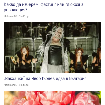
Какво да изберем: фастинг или глюкозна
революция?
MelomanBG - Sled5.bg
„Вакханки“ на Явор Гърдев идва в България
MelomanBG - Sled5.bg