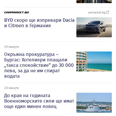
carmarket.bg
BYD скоро ще изпревари Dacia
и Citroеn в Германия
19 минути
Окръжна прокуратура –
Бургас: Хотелиери плащали
„такса спокойствие“ до 30 000
лева, за да не им спират
водата
24 минути
До края на годината
Военноморските сили ще имат
още един минен ловец