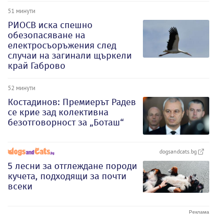
51 минути
РИОСВ иска спешно
обезопасяване на
електросъоръжения след
случаи на загинали щъркели
край Габрово
52 минути
Костадинов: Премиерът Радев
се крие зад колективна
безотговорност за „Боташ“
dogsandcats.bg
5 лесни за отглеждане породи
кучета, подходящи за почти
всеки