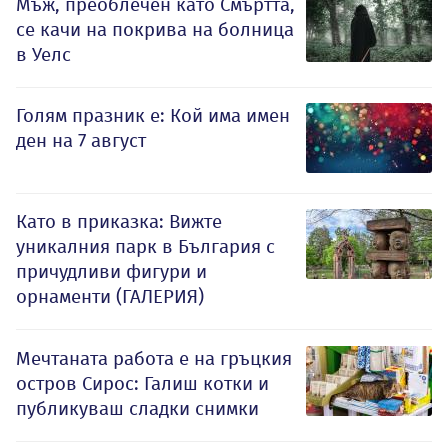
Мъж, преоблечен като Смъртта,
се качи на покрива на болница
в Уелс
Голям празник е: Кой има имен
ден на 7 август
Като в приказка: Вижте
уникалния парк в България с
причудливи фигури и
орнаменти (ГАЛЕРИЯ)
Мечтаната работа е на гръцкия
остров Сирос: Галиш котки и
публикуваш сладки снимки