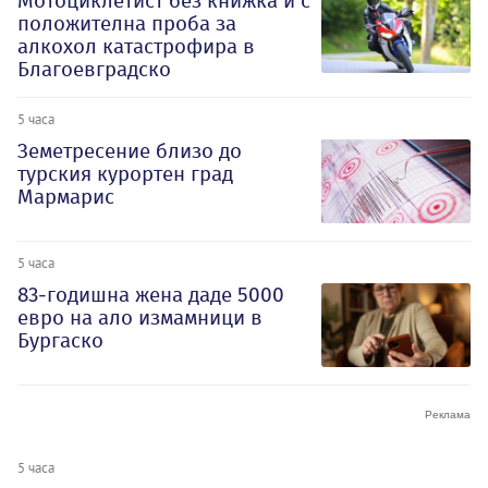
Мотоциклетист без книжка и с
положителна проба за
алкохол катастрофира в
Благоевградско
5 часа
Земетресение близо до
турския курортен град
Мармарис
5 часа
83-годишна жена даде 5000
евро на ало измамници в
Бургаско
5 часа