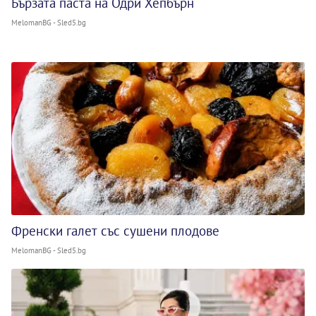
Бързата паста на Одри Хепбърн
MelomanBG - Sled5.bg
Френски галет със сушени плодове
MelomanBG - Sled5.bg