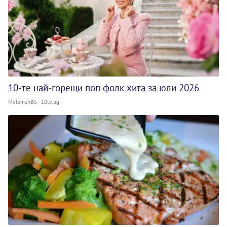
10-те най-горещи поп фолк хита за юли 2026
MelomanBG - 10te.bg