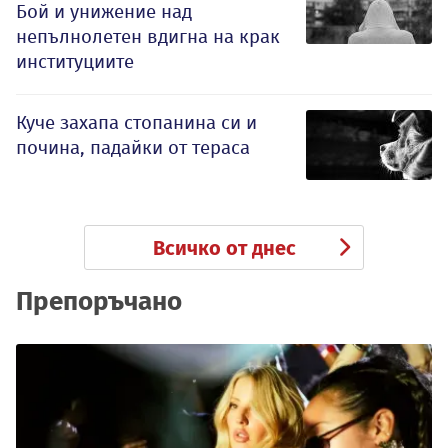
Бой и унижение над
непълнолетен вдигна на крак
институциите
Куче захапа стопанина си и
почина, падайки от тераса
Всичко от днес
Препоръчано