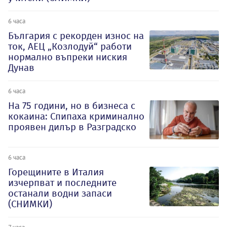
6 часа
България с рекорден износ на
ток, АЕЦ „Козлодуй“ работи
нормално въпреки ниския
Дунав
6 часа
На 75 години, но в бизнеса с
кокаина: Спипаха криминално
проявен дилър в Разградско
6 часа
Горещините в Италия
изчерпват и последните
останали водни запаси
(СНИМКИ)