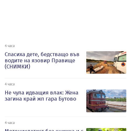
4 часа
Спасиха дете, бедстващо във
водите на язовир Правище
(СНИМКИ)
4 часа
Не чула идващия влак: Жена
загина край жп гара Бутово
4 часа