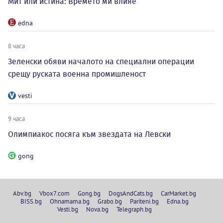
Мит или истина: Времето ми влияе
edna
8 часа
Зеленски обяви началото на специални операции
срещу руската военна промишленост
vesti
9 часа
Олимпиакос посяга към звездата на Левски
gong
Abv.bg
Vbox7.com
Gong.bg
DogsAndCats.bg
CarMarket.bg
BISS.bg
Ohnamama.bg
Grabo.bg
Pariteni.bg
Edna.bg
Vesti.bg
Nova.bg
Telegraph.bg