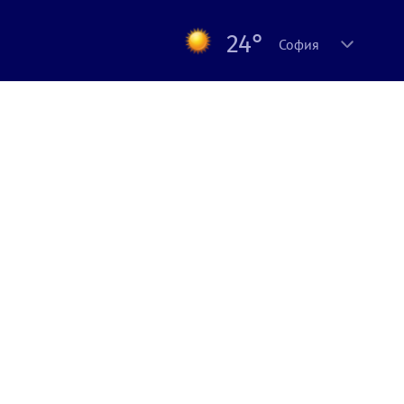
24°
София