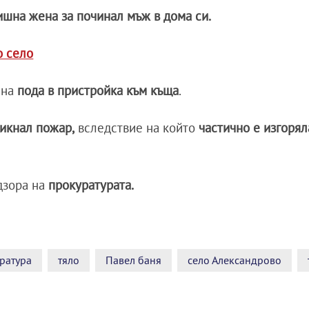
ишна жена за починал мъж в дома си.
о село
 на
пода в пристройка към къща
.
никнал пожар,
вследствие на който
частично е изгорял
дзора на
прокуратурата.
ратура
тяло
Павел баня
село Александрово