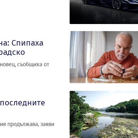
на: Спипаха
радско
новец, съобщиха от
 последните
лия продължава, заяви