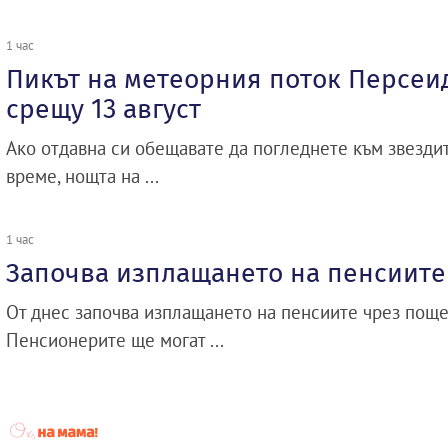
1 час
Пикът на метеорния поток Персеи
срещу 13 август
Ако отдавна си обещавате да погледнете към звездит
време, нощта на ...
1 час
Започва изплащането на пенсиите
От днес започва изплащането на пенсиите чрез поще
Пенсионерите ще могат ...