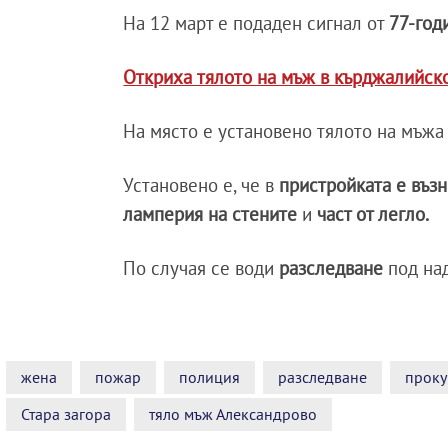
На 12 март е подаден сигнал от
77-год
Откриха тялото на мъж в кърджалийск
На място е установено тялото на мъжа
Установено е, че в
пристройката е въз
ламперия на стените
и
част от легло.
По случая се води
разследване
под на
жена
пожар
полиция
разследване
проку
Стара загора
тяло мъж Александрово