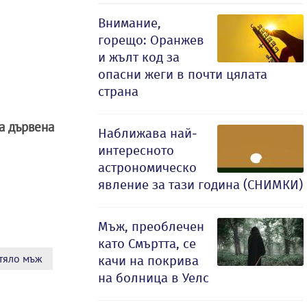
Внимание,
горещо: Оранжев
и жълт код за
опасни жеги в почти цялата
страна
а дървена
Наближава най-
интересното
астрономическо
явление за тази година (СНИМКИ)
Мъж, преоблечен
като Смъртта, се
тяло мъж
качи на покрива
на болница в Уелс