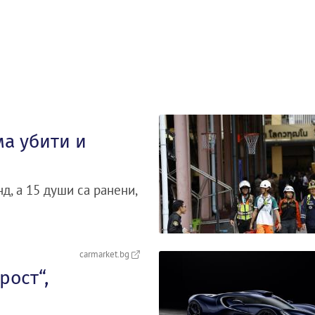
ма убити и
д, а 15 души са ранени,
carmarket.bg
рост“,