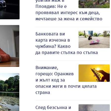
убития мъж в
Пловдив: Не е
проявявал интерес към деца,
мечтаеше за жена и семейство
Банковата ви
карта изчезна в
чужбина? Какво
да правите стъпка по стъпка
Внимание,
горещо: Оранжев
и жълт код за
опасни жеги в почти цялата
страна
След безсънна и