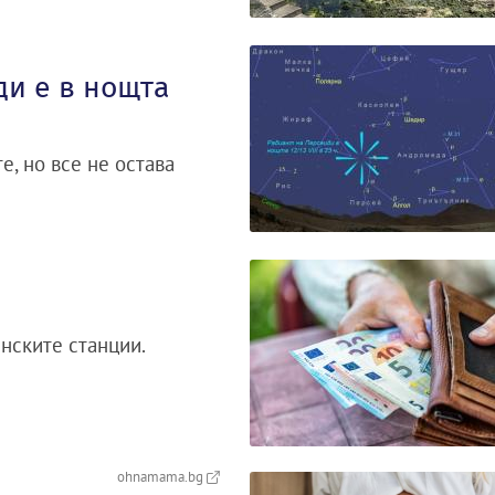
ди е в нощта
е, но все не остава
нските станции.
ohnamama.bg