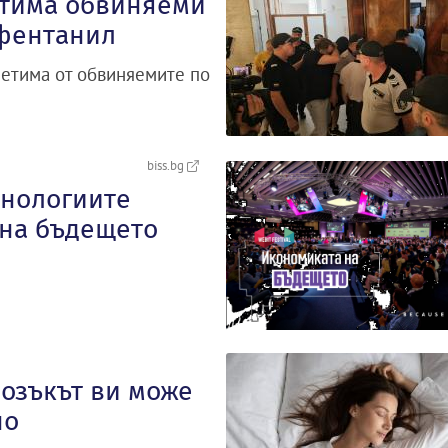
етима обвиняеми
 фентанил
петима от обвиняемите по
biss.bg
хнологиите
 на бъдещето
озъкът ви може
но