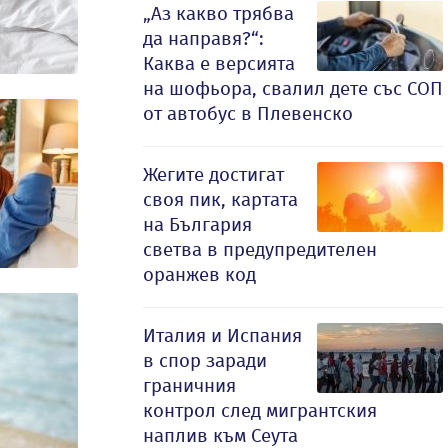
„Аз какво трябва
да направя?“:
Каква е версията
на шофьора, свалил дете със СОП
от автобус в Плевенско
Жегите достигат
своя пик, картата
на България
светва в предупредителен
оранжев код
Италия и Испания
в спор заради
граничния
контрол след мигрантския
наплив към Сеута