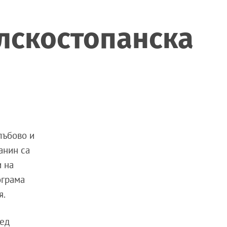
елскостопанска
лъбово и
анин са
и на
ограма
я.
лед