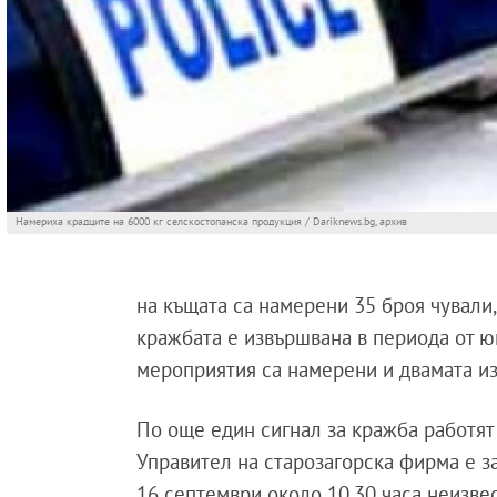
Намериха крадците на 6000 кг селскостопанска продукция / Dariknews.bg, архив
на къщата са намерени 35 броя чували,
кражбата е извършвана в периода от ю
мероприятия са намерени и двамата и
По още един сигнал за кражба работят
Управител на старозагорска фирма е з
16 септември около 10,30 часа неизве