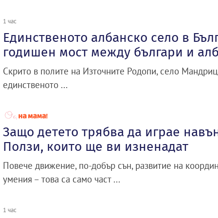
1 час
Единственото албанско село в Бълг
годишен мост между българи и ал
Скрито в полите на Източните Родопи, село Мандриц
единственото ...
Защо детето трябва да играе навън
Ползи, които ще ви изненадат
Повече движение, по-добър сън, развитие на коорди
умения – това са само част ...
1 час