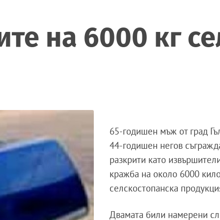
те на 6000 кг с
65-годишен мъж от град Гъ
44-годишен негов съгражд
разкрити като извършител
кражба на около 6000 кил
селскостопанска продукци
Двамата били намерени с