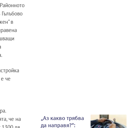
 Районното
 Гълъбово
жен" в
правена
ршващи
а
.
истройка
 е че
ра.
„Аз какво трябва
та, че на
да направя?“:
 1300 лв.