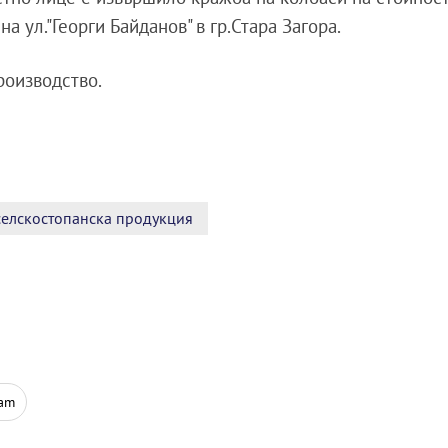
на ул."Георги Байданов" в гр.Стара Загора.
роизводство.
селскостопанска продукция
ram