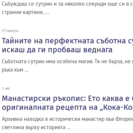
Събуждаш се сутрин и за няколко секунди още си в с
странни картини, ...
57 минути
Тайните на перфектната съботна с
искаш да ги пробваш веднага
Съботната сутрин има особена магия. Тя не бърза, не 
ръка към ...
1 час
Манастирски ръкопис: Ето каква е
оригиналната рецепта на „Кока-Ко
Архивна находка в исторически манастир във Флоре
светлина върху историята ...