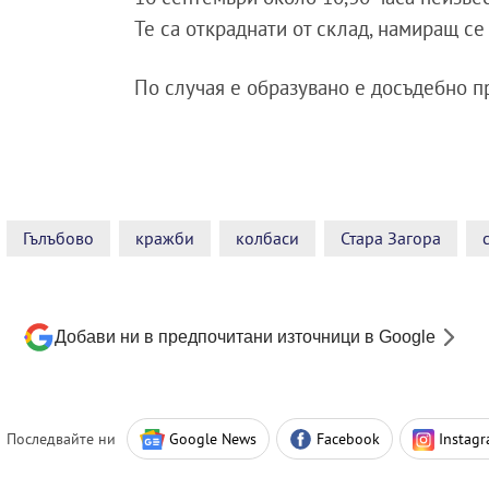
Те са откраднати от склад, намиращ се 
По случая е образувано е досъдебно п
Гълъбово
кражби
колбаси
Стара Загора
Добави ни в предпочитани източници в Google
Последвайте ни
Google News
Facebook
Instag