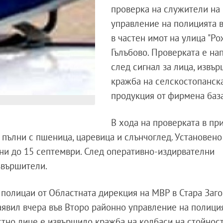
проверка на служители на
управление на полицията в
в частен имот на улица "Ро
Гълъбово. Проверката е на
след сигнал за лица, извъ
кражба на селскостопанск
продукция от фирмена база
В хода на проверката в пр
 пълни с пшеница, царевица и слънчоглед. Установено
ни до 15 септември. След оперативно-издирвателни
звършители.
 полицаи от Областната дирекция на МВР в Стара Заго
аявил вчера във Второ районно управление на полиция
стно лице е извършило кражба на колбаси на стойност