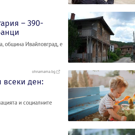
ария – 390-
банци
а, община Ивайловград, е
ohnamama.bg
 всеки ден:
нацията и социалните