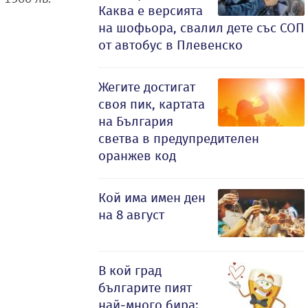
Каква е версията
на шофьора, свалил дете със СОП
от автобус в Плевенско
Жегите достигат
своя пик, картата
на България
светва в предупредителен
оранжев код
Кой има имен ден
на 8 август
В кой град
българите пият
най-много бира: