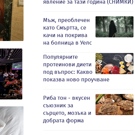
явление за тази година (СНИМКИ)
Мъж, преоблечен
като Смъртта, се
качи на покрива
на болница в Уелс
Популярните
протеинови диети
под въпрос: Какво
показва ново проучване
Риба тон - вкусен
съюзник за
сърцето, мозъка и
добрата форма