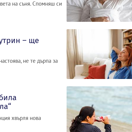
вета на съня. Спомняш си
утрин – ще
настоява, не те дърпа за
 била
ла“
нция хвърля нова