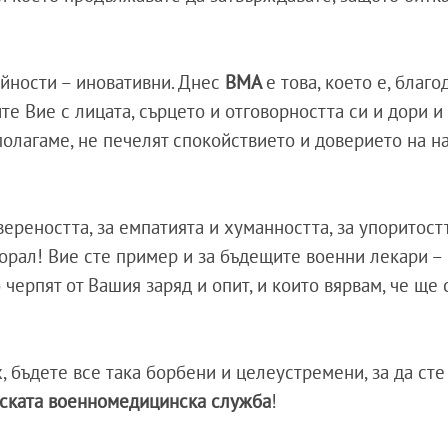
ейности – иновативни. Днес
ВМА
е това, което е, благ
те Вие с лицата, сърцето и отговорността си и дори и
полагаме, не печелят спокойствието и доверието на н
вереността, за емпатията и хуманността, за упоритост
рал! Вие сте пример и за бъдещите военни лекари – 
черпят от Вашия заряд и опит, и които вярвам, че ще 
, бъдете все така борбени и целеустремени, за да ст
рската военномедицинска служба
!