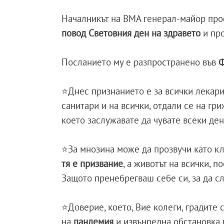
Началникът на ВМА генерал-майор про
повод Световния ден на здравето
и пр
Посланието му е разпространено във
Ф
⭐Днес признанието е за всички лекари
санитари и на всички, отдали се на гр
което заслужавате да чувате всеки ден
⭐За мнозина може да прозвучи като кл
тя е призвание
, а животът на всички, п
Защото пренебрегваш себе си, за да с
⭐Доверие, което, Вие колеги, градите 
на
пандемия
и извънредна обстановка 