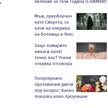
явление за тази година (СНИМКИ)
и
Мъж, преоблечен
като Смъртта, се
качи на покрива
на болница в Уелс
Защо комарите
винаги хапят
точно вас? Учени
откриха отговора
Популярните
протеинови диети
под въпрос: Какво
показва ново проучване