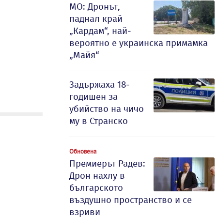
МО: Дронът,
паднал край
„Кардам“, най-
вероятно е украинска примамка
„Майя“
Задържаха 18-
годишен за
убийство на чичо
му в Странско
Обновена
Премиерът Радев:
Дрон нахлу в
българското
въздушно пространство и се
взриви