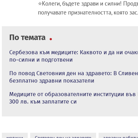
⭐Колеги, бъдете здрави и силни! Прод
получавате признателността, която за
По темата
Сербезова към медиците: Каквото и да ни очак
по-силни и подготвени
По повод Световния ден на здравето: В Сливе
безплатно здравни показатели
Медиците от образователните институции във 
300 лв. към заплатите си
медици
Световен ден на здравето
здравни работ