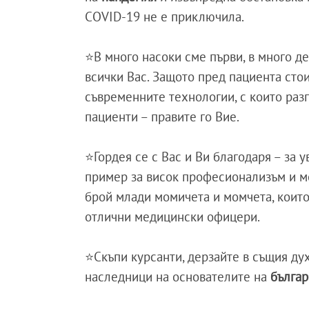
COVID-19 не е приключила.
⭐В много насоки сме първи, в много д
всички Вас. Защото пред пациента стои
съвременните технологии, с които раз
пациенти – правите го Вие.
⭐Гордея се с Вас и Ви благодаря – за у
пример за висок професионализъм и мо
брой млади момичета и момчета, които 
отлични медицински офицери.
⭐Скъпи курсанти, дерзайте в същия дух
наследници на основателите на
бълга