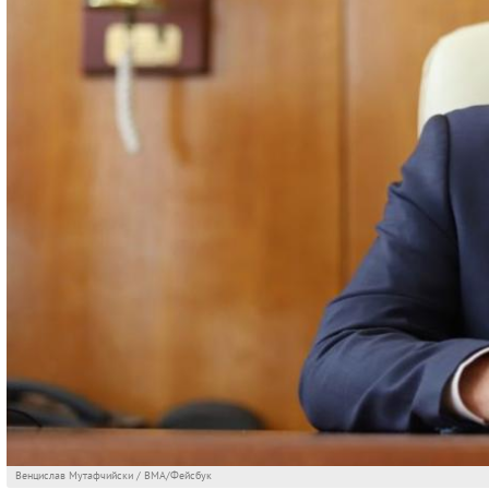
Венцислав Мутафчийски / ВМА/Фейсбук