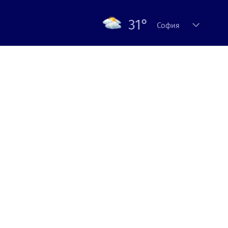
31°
София