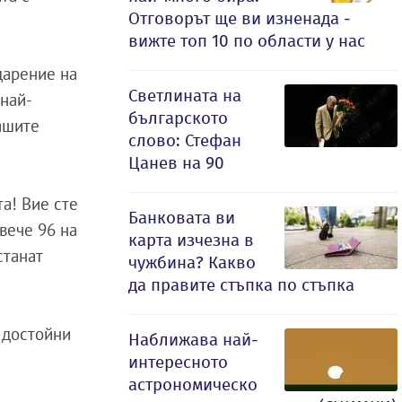
Отговорът ще ви изненада -
вижте топ 10 по области у нас
одарение на
Светлината на
 най-
българското
ашите
слово: Стефан
Цанев на 90
та! Вие сте
Банковата ви
вече 96 на
карта изчезна в
станат
чужбина? Какво
да правите стъпка по стъпка
е достойни
Наближава най-
интересното
астрономическо