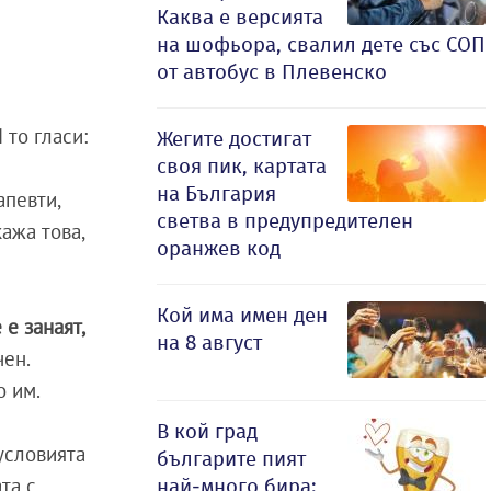
Каква е версията
на шофьора, свалил дете със СОП
от автобус в Плевенско
И то гласи:
Жегите достигат
своя пик, картата
на България
апевти,
светва в предупредителен
кажа това,
оранжев код
Кой има имен ден
е занаят,
на 8 август
чен.
о им.
В кой град
 условията
българите пият
та с
най-много бира: