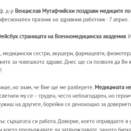
ф. д-р
Венцислав Мутафчийски поздрави медиците по
офесионален празник на здравния работник - 7 април.
ейсбук страницата на Военномедицинска академия
. 
, медицински сестри, акушери, фармацевти, физиотер
ижите за човешкото здраве. Днес ще си позволя да Ви 
!
ише, но знам, че Вие ще ме разберете.
Медицината не 
осветили му се – труден, често неблагодарен, но герои
лужиш на другите, борейки се денонощно за довериет
със сърцатата си работа. Доверие, което оправдахте в
и което продължавате да затвърждавате, защото битка