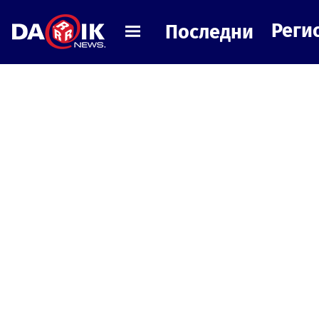
Реги
Последни