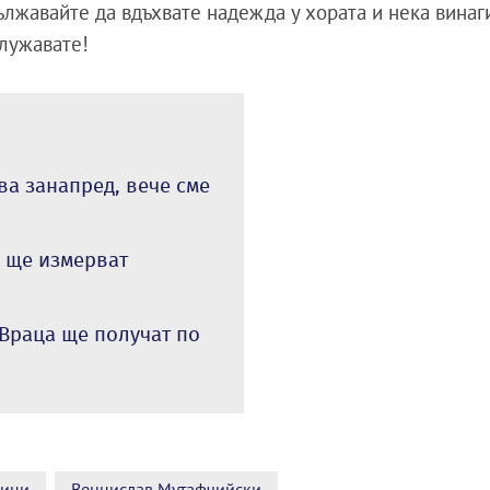
ължавайте да вдъхвате надежда у хората и нека винаг
служавате!
ва занапред, вече сме
н ще измерват
Враца ще получат по
ници
Венцислав Мутафчийски