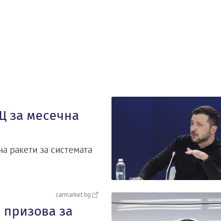
Щ за месечна
на ракети за системата
carmarket.bg
 призова за