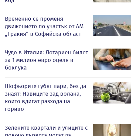
код
Временно се променя
движението по участък от АМ
„Тракия“ в Софийска област
Чудо в Италия: Лотариен билет
за 1 милион евро оцеля в
боклука
Шофьорите губят пари, без да
знаят: Навиците зад волана,
които вдигат разхода на
гориво
Зелените квартали и улиците с
повече дървета могат да