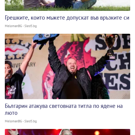
Грешките, които мъжете допускат във връзките си
MelomanBG - Sled5.bg
Българин атакува световната титла по ядене на
люто
MelomanBG - Sled5.bg