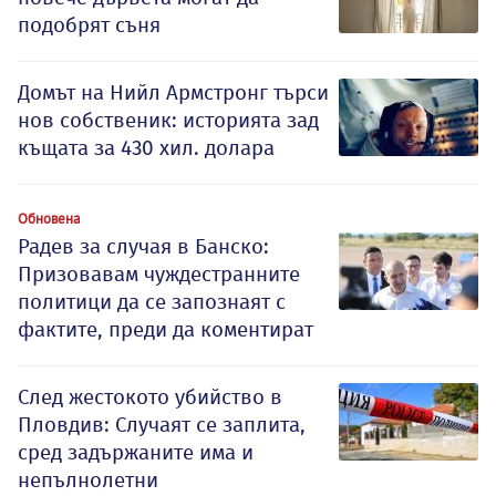
подобрят съня
Домът на Нийл Армстронг търси
нов собственик: историята зад
къщата за 430 хил. долара
Обновена
Радев за случая в Банско:
Призовавам чуждестранните
политици да се запознаят с
фактите, преди да коментират
След жестокото убийство в
Пловдив: Случаят се заплита,
сред задържаните има и
непълнолетни