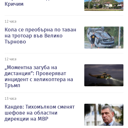
Кричим
12 часа
Кола се преобърна по таван
на тротоар във Велико
Търново
12 часа
„Моментна загуба на
дистанция“: Проверяват
инцидент с хеликоптера на
Тръмп
13 часа
Кандев: Тихомълком сменят
шефове на областни
дирекции на МВР