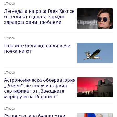
17 часа
Легендата на рока Глен Хюз се
оттегля от сцената заради
здравословни проблеми
17 часа
Първите бели щъркели вече
поеха на юг
17 часа
Астрономическа обсерватория
„Рожен“ ще получи първия
сертификат от „Звездните
маршрути на Родопите“
17 часа
Русия създава безпилотни