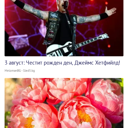
3 август: Честит рожден ден, Джеймс Хетфийлд!
MelomanBG - Sled5.bg