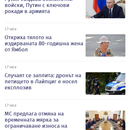
войски, Путин с ключови
рокади в армията
17 часа
Откриха тялото на
издирваната 80-годишна жена
от Ямбол
17 часа
Случаят се заплита: дронът на
летището в Лайпциг е носел
експлозив
17 часа
МС предлага отмяна на
временната мярка за
ограничаване износа на