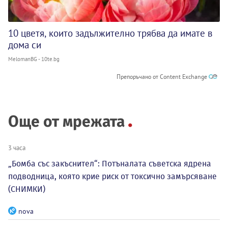
10 цветя, които задължително трябва да имате в
дома си
MelomanBG - 10te.bg
Препоръчано от Content Exchange
Още от мрежата
3 часа
„Бомба със закъснител“: Потъналата съветска ядрена
подводница, която крие риск от токсично замърсяване
(СНИМКИ)
nova