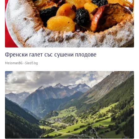
Френски галет със сушени плодове
MelomanBG - Sled5.bg