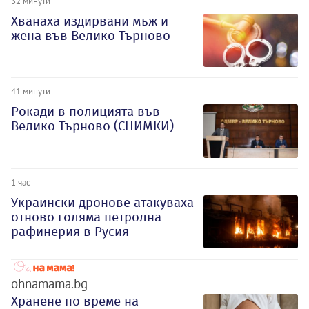
32 минути
Хванаха издирвани мъж и
жена във Велико Търново
41 минути
Рокади в полицията във
Велико Търново (СНИМКИ)
1 час
Украински дронове атакуваха
отново голяма петролна
рафинерия в Русия
ohnamama.bg
Хранене по време на