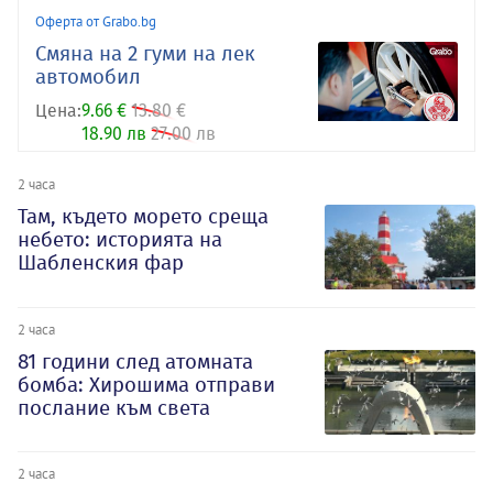
Оферта от Grabo.bg
Смяна на 2 гуми на лек
автомобил
Цена:
9.66 €
13.80 €
18.90 лв
27.00 лв
2 часа
Там, където морето среща
небето: историята на
Шабленския фар
2 часа
81 години след атомната
бомба: Хирошима отправи
послание към света
2 часа