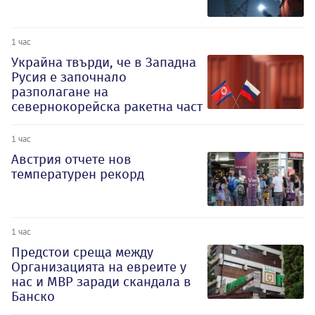
1 час
Украйна твърди, че в Западна
Русия е започнало
разполагане на
севернокорейска ракетна част
1 час
Австрия отчете нов
температурен рекорд
1 час
Предстои среща между
Организацията на евреите у
нас и МВР заради скандала в
Банско