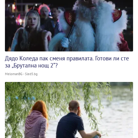
Дядо Коледа пак сменя правилата. Готови ли сте
за „Брутална нощ 2“?
MelomanBG - Sled5.bg