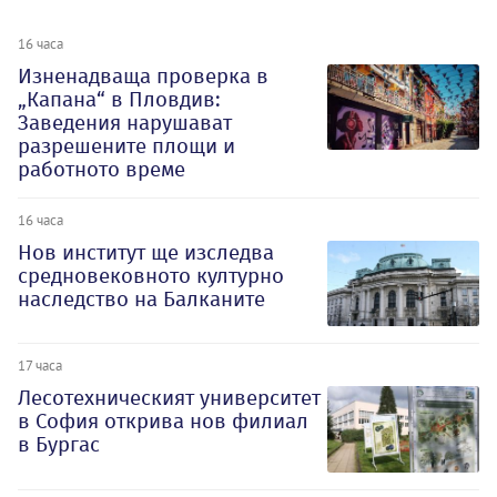
16 часа
Изненадваща проверка в
„Капана“ в Пловдив:
Заведения нарушават
разрешените площи и
работното време
16 часа
Нов институт ще изследва
средновековното културно
наследство на Балканите
17 часа
Лесотехническият университет
в София открива нов филиал
в Бургас