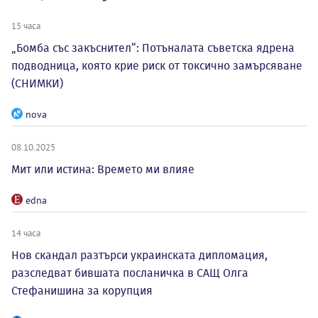
15 часа
„Бомба със закъснител“: Потъналата съветска ядрена
подводница, която крие риск от токсично замърсяване
(СНИМКИ)
nova
08.10.2025
Мит или истина: Времето ми влияе
edna
14 часа
Нов скандал разтърси украинската дипломация,
разследват бившата посланичка в САЩ Олга
Стефанишина за корупция