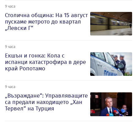
9 часа
Столична община: На 15 август
пускаме метрото до квартал
„Левски Г“
9 часа
Екшън и гонка: Кола с
испанци катастрофира в дере
край Ропотамо
9 часа
„Възраждане“: Управляващите
са предали находището „Хан
Тервел“ на Турция