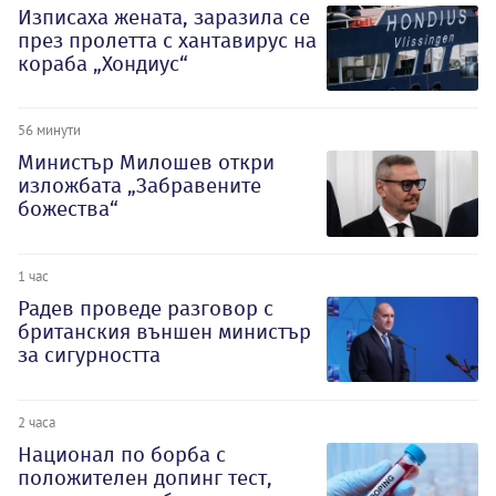
Изписаха жената, заразила се
през пролетта с хантавирус на
кораба „Хондиус“
56 минути
Министър Милошев откри
изложбата „Забравените
божества“
1 час
Радев проведе разговор с
британския външен министър
за сигурността
2 часа
Национал по борба с
положителен допинг тест,