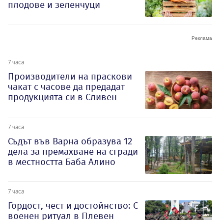
плодове и зеленчуци
7 часа
Производители на праскови
чакат с часове да предадат
продукцията си в Сливен
7 часа
Съдът във Варна образува 12
дела за премахване на сгради
в местността Баба Алино
7 часа
Гордост, чест и достойнство: С
военен ритуал в Плевен