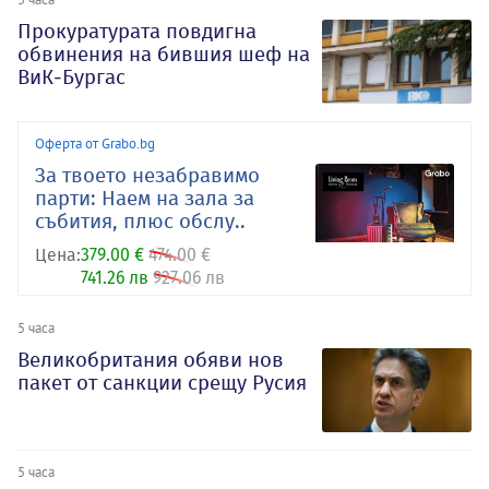
Прокуратурата повдигна
обвинения на бившия шеф на
ВиК-Бургас
Оферта от Grabo.bg
За твоето незабравимо
парти: Наем на зала за
събития, плюс обслу..
Цена:
379.00 €
474.00 €
741.26 лв
927.06 лв
5 часа
Великобритания обяви нов
пакет от санкции срещу Русия
5 часа