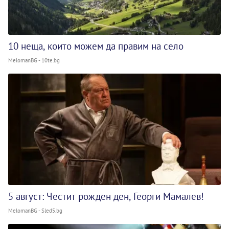
10 неща, които можем да правим на село
MelomanBG - 10te.bg
5 август: Честит рожден ден, Георги Мамалев!
MelomanBG - Sled5.bg