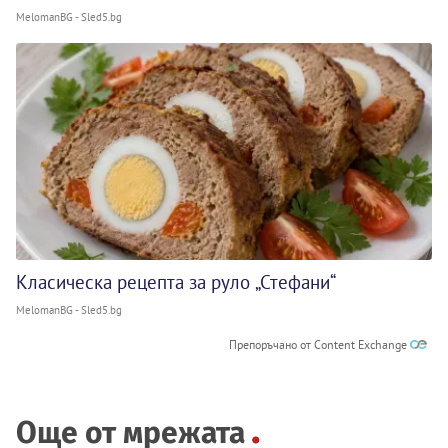
MelomanBG - Sled5.bg
Класическа рецепта за руло „Стефани“
MelomanBG - Sled5.bg
Препоръчано от Content Exchange
Още от мрежата