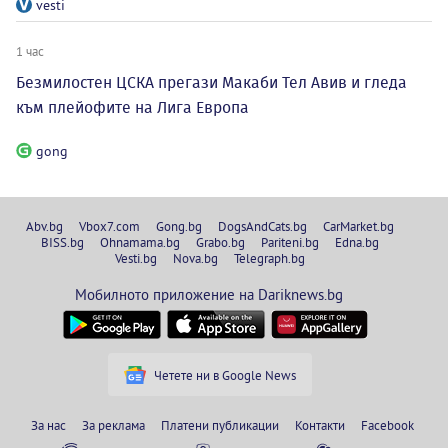
vesti
1 час
Безмилостен ЦСКА прегази Макаби Тел Авив и гледа
към плейофите на Лига Европа
gong
Abv.bg
Vbox7.com
Gong.bg
DogsAndCats.bg
CarMarket.bg
BISS.bg
Ohnamama.bg
Grabo.bg
Pariteni.bg
Edna.bg
Vesti.bg
Nova.bg
Telegraph.bg
Мобилното приложение на Dariknews.bg
Четете ни в Google News
За нас
За реклама
Платени публикации
Контакти
Facebook