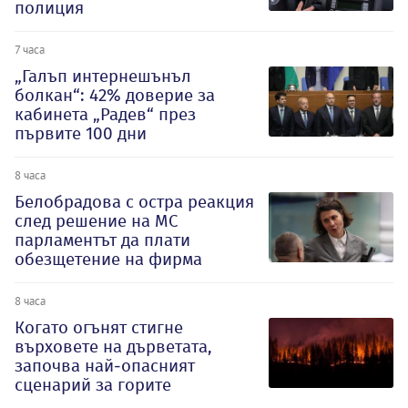
полиция
7 часа
„Галъп интернешънъл
болкан“: 42% доверие за
кабинета „Радев“ през
първите 100 дни
8 часа
Белобрадова с остра реакция
след решение на МС
парламентът да плати
обезщетение на фирма
8 часа
Когато огънят стигне
върховете на дърветата,
започва най-опасният
сценарий за горите