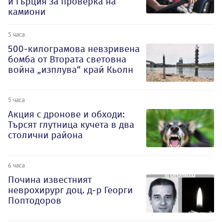
и Гърция за проверка на
камиони
5 часа
500-килограмова невзривена
бомба от Втората световна
война „изплува“ край Кьолн
5 часа
Акция с дронове и обходи:
Търсят глутница кучета в два
столични района
6 часа
Почина известният
неврохирург доц. д-р Георги
Поптодоров