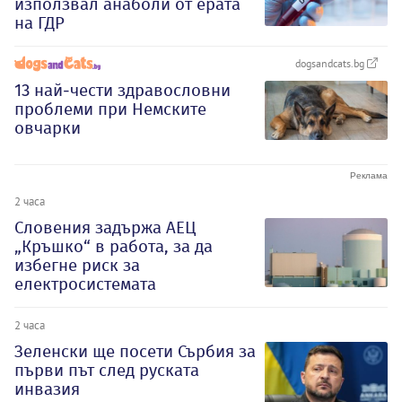
използвал анаболи от ерата
на ГДР
dogsandcats.bg
13 най-чести здравословни
проблеми при Немските
овчарки
2 часа
Словения задържа АЕЦ
„Кръшко“ в работа, за да
избегне риск за
електросистемата
2 часа
Зеленски ще посети Сърбия за
първи път след руската
инвазия