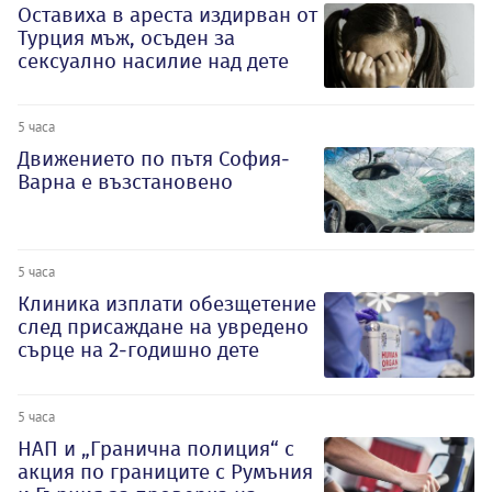
Оставиха в ареста издирван от
Турция мъж, осъден за
сексуално насилие над дете
5 часа
Движението по пътя София-
Варна е възстановено
5 часа
Клиника изплати обезщетение
след присаждане на увредено
сърце на 2-годишно дете
5 часа
НАП и „Гранична полиция“ с
акция по границите с Румъния