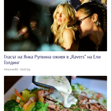
Гласът на Янка Рупкина оживя в „Ravers“ на Ели
Голдинг
MelomanBG - Sled5.bg