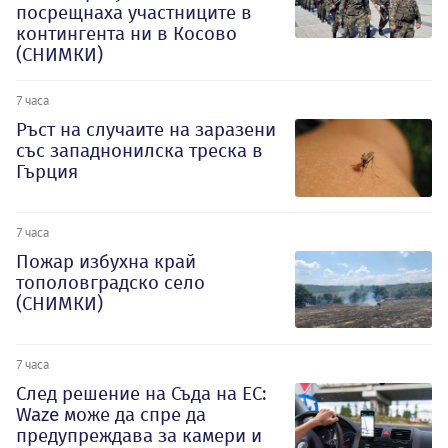
посрещнаха участниците в
контингента ни в Косово
(СНИМКИ)
7 часа
Ръст на случаите на заразени
със западнонилска треска в
Гърция
7 часа
Пожар избухна край
тополовградско село
(СНИМКИ)
7 часа
След решение на Съда на ЕС:
Waze може да спре да
предупреждава за камери и