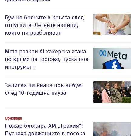
Бум на болките в кръста след
отпуските: Летните навици,
които ни разболяват
Meta разкри AI хакерска атака
по време на тестове, пуска нов
инструмент
Записва ли Риана нов албум
след 10-годишна пауза
Обновена
Пожар блокира АМ „Тракия“:
Пуснаха движението в посока