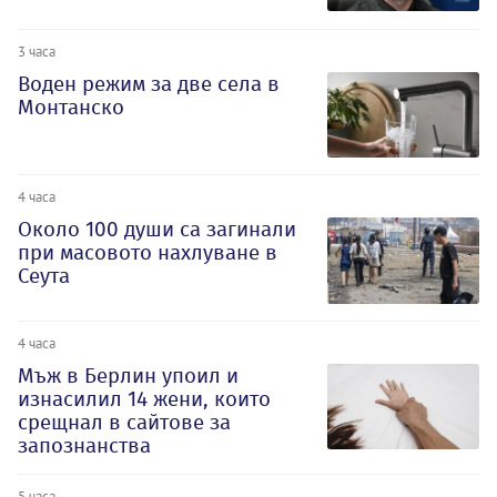
3 часа
Воден режим за две села в
Монтанско
4 часа
Около 100 души са загинали
при масовото нахлуване в
Сеута
4 часа
Мъж в Берлин упоил и
изнасилил 14 жени, които
срещнал в сайтове за
запознанства
5 часа