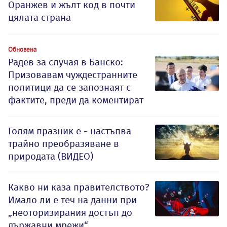
Оранжев и жълт код в почти
цялата страна
Обновена
Радев за случая в Банско:
Призовавам чуждестранните
политици да се запознаят с
фактите, преди да коментират
Голям празник е - настъпва
трайно преобразяване в
природата (ВИДЕО)
Какво ни каза правителството?
Имало ли е теч на данни при
„неоторизирания достъп до
държавни мрежи“