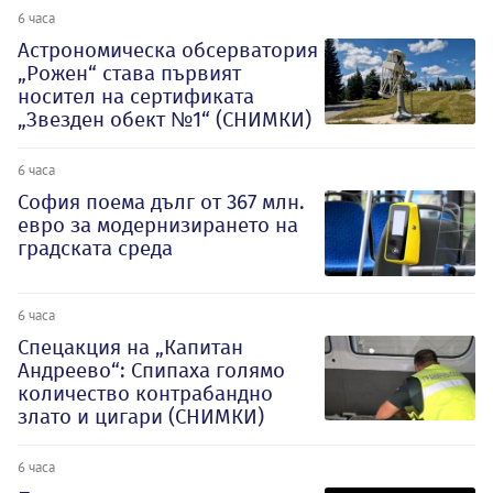
6 часа
Астрономическа обсерватория
„Рожен“ става първият
носител на сертификата
„Звезден обект №1“ (СНИМКИ)
6 часа
София поема дълг от 367 млн.
евро за модернизирането на
градската среда
6 часа
Спецакция на „Капитан
Андреево“: Спипаха голямо
количество контрабандно
злато и цигари (СНИМКИ)
6 часа