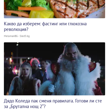
Какво да изберем: фастинг или глюкозна
революция?
MelomanBG - Sled5.bg
Дядо Коледа пак сменя правилата. Готови ли сте
за „Брутална нощ 2“?