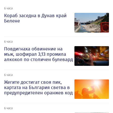
6 часа
Кораб заседна в Дунав край
Белене
6 часа
Повдигнаха обвинение на
мъж, шофирал 3,13 промила
алкохол по столичен булевард
6 часа
Жегите достигат своя пик,
картата на България светва в
предупредителен оранжев код
6 часа