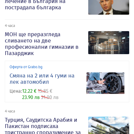
лечение в България на
пострадала българка
4 часа
МОН ще преразгледа
сливането на две
професионални гимназии в
Пазарджик
Оферта от Grabo.bg
Смяна на 2 или 4 гуми на
лек автомобил
Цена:
12.22 €
15.85 €
23.90 лв
31.00 лв
4 часа
Турция, Саудитска Арабия и
Пакистан подписаха
тристранно споразумение за