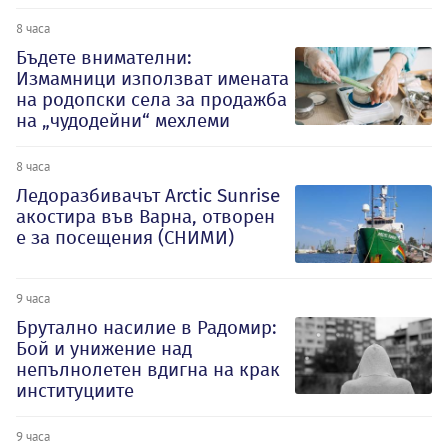
8 часа
Бъдете внимателни:
Измамници използват имената
на родопски села за продажба
на „чудодейни“ мехлеми
8 часа
Ледоразбивачът Arctic Sunrise
акостира във Варна, отворен
е за посещения (СНИМИ)
9 часа
Брутално насилие в Радомир:
Бой и унижение над
непълнолетен вдигна на крак
институциите
9 часа