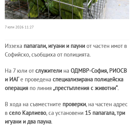
7 юли 2026 11:27
Иззеха
папагали, игуани и пауни
от частен имот в
Софийско, съобщиха от полицията.
На 7 юли от
служители
на
ОДМВР-София, РИОСВ
и ИАГ
е проведена
специализирана полицейска
операция
по линия
„престъпления с животни“
.
В хода на съвместните
проверки
, на частен адрес
в
село Карлиево
, са установени
15 папагала, три
игуани и два пауна
.