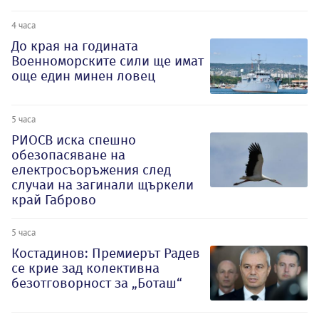
4 часа
До края на годината
Военноморските сили ще имат
още един минен ловец
5 часа
РИОСВ иска спешно
обезопасяване на
електросъоръжения след
случаи на загинали щъркели
край Габрово
5 часа
Костадинов: Премиерът Радев
се крие зад колективна
безотговорност за „Боташ“