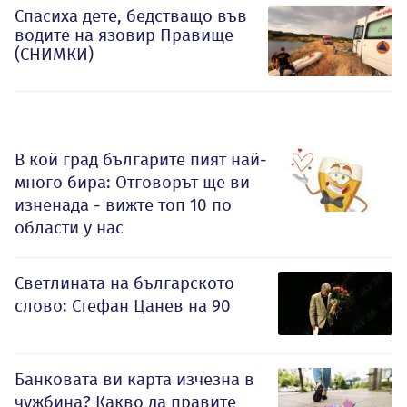
Спасиха дете, бедстващо във
водите на язовир Правище
(СНИМКИ)
В кой град българите пият най-
много бира: Отговорът ще ви
изненада - вижте топ 10 по
области у нас
Светлината на българското
слово: Стефан Цанев на 90
Банковата ви карта изчезна в
чужбина? Какво да правите