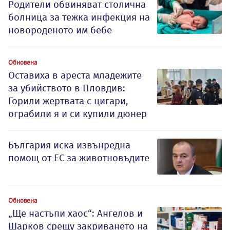
Родители обвиняват столична
болница за тежка инфекция на
новороденото им бебе
Обновена
Оставиха в ареста младежите
за убийството в Пловдив:
Горили жертвата с цигари,
ограбили я и си купили дюнер
България иска извънредна
помощ от ЕС за животновъдите
Обновена
„Ще настъпи хаос“: Ангелов и
Шарков срещу закриването на