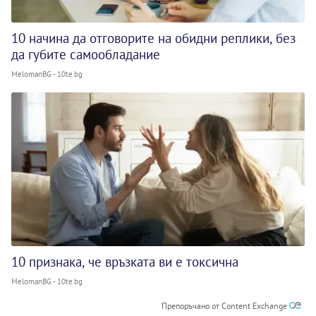
10 начина да отговорите на обидни реплики, без
да губите самообладание
MelomanBG - 10te.bg
10 признака, че връзката ви е токсична
MelomanBG - 10te.bg
Препоръчано от Content Exchange