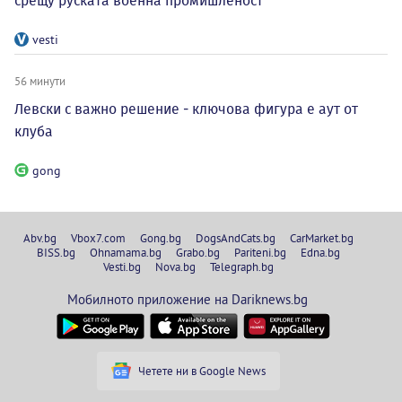
срещу руската военна промишленост
vesti
56 минути
Левски с важно решение - ключова фигура е аут от
клуба
gong
Abv.bg
Vbox7.com
Gong.bg
DogsAndCats.bg
CarMarket.bg
BISS.bg
Ohnamama.bg
Grabo.bg
Pariteni.bg
Edna.bg
Vesti.bg
Nova.bg
Telegraph.bg
Мобилното приложение на Dariknews.bg
Четете ни в Google News