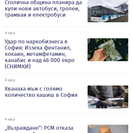
Столична община планира да
купи нови автобуси, тролеи,
трамваи и електробуси
4 часа
Удар по наркобизнеса в
София: Иззеха фентанил,
кокаин, метамфетамин,
канабис и над 46 000 евро
(СНИМКИ)
4 часа
Хванаха мъж с голямо
количество хашиш в София
4 часа
„Възраждане“: РСМ отказа