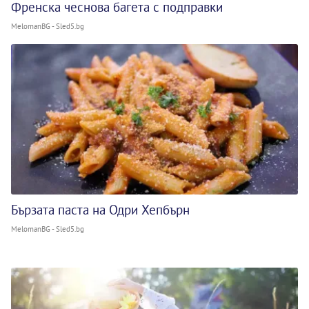
Френска чеснова багета с подправки
MelomanBG - Sled5.bg
Бързата паста на Одри Хепбърн
MelomanBG - Sled5.bg