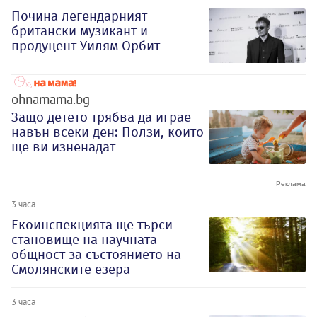
Почина легендарният
британски музикант и
продуцент Уилям Орбит
ohnamama.bg
Защо детето трябва да играе
навън всеки ден: Ползи, които
ще ви изненадат
3 часа
Екоинспекцията ще търси
становище на научната
общност за състоянието на
Смолянските езера
3 часа