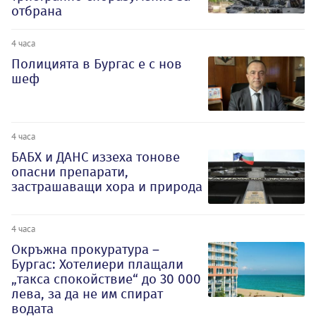
отбрана
4 часа
Полицията в Бургас е с нов
шеф
4 часа
БАБХ и ДАНС иззеха тонове
опасни препарати,
застрашаващи хора и природа
4 часа
Окръжна прокуратура –
Бургас: Хотелиери плащали
„такса спокойствие“ до 30 000
лева, за да не им спират
водата