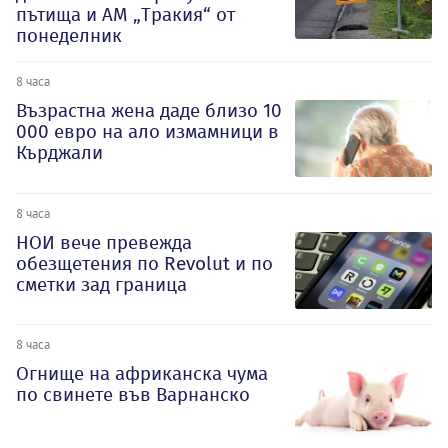
пътища и АМ „Тракия“ от
понеделник
8 часа
Възрастна жена даде близо 10
000 евро на ало измамници в
Кърджали
8 часа
НОИ вече превежда
обезщетения по Revolut и по
сметки зад граница
8 часа
Огнище на африканска чума
по свинете във Варнанско