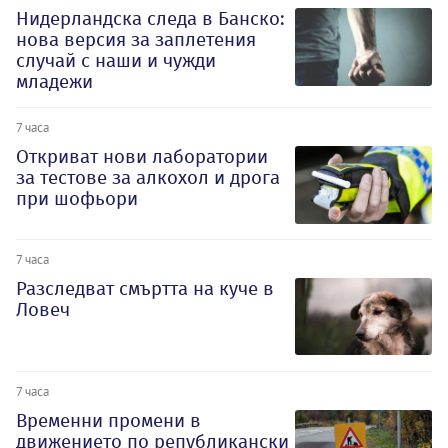
Нидерландска следа в Банско:
нова версия за заплетения
случай с наши и чужди
младежи
7 часа
Откриват нови лаборатории
за тестове за алкохол и дрога
при шофьори
7 часа
Разследват смъртта на куче в
Ловеч
7 часа
Временни промени в
движението по републикански