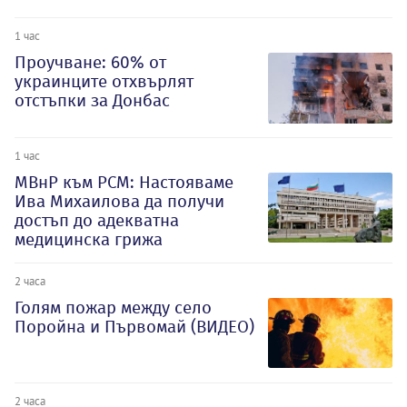
1 час
Проучване: 60% от
украинците отхвърлят
отстъпки за Донбас
1 час
МВнР към РСМ: Настояваме
Ива Михаилова да получи
достъп до адекватна
медицинска грижа
2 часа
Голям пожар между село
Поройна и Първомай (ВИДЕО)
2 часа