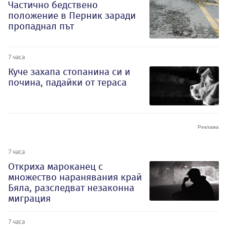
Частично бедствено
положение в Перник заради
пропаднал път
7 часа
Куче захапа стопанина си и
почина, падайки от тераса
7 часа
Откриха мароканец с
множество наранявания край
Бяла, разследват незаконна
миграция
7 часа