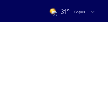
31°
София