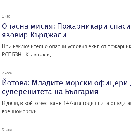
1 час
Опасна мисия: Пожарникари спасих
язовир Кърджали
При изключително опасни условия екип от пожарник
РСПБЗН - Кърджали, ...
2 часа
Йотова: Младите морски офицери 
суверенитета на България
В деня, в който честваме 147-ата годишнина от вдиг
военноморски ...
3 часа