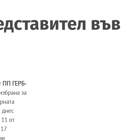
едставител във
т
ПП ГЕРБ-
избрана за
рната
е днес
 11 от
 17
ни