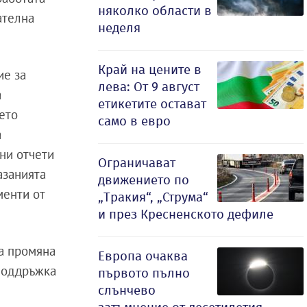
няколко области в
ателна
неделя
Край на цените в
ие за
лева: От 9 август
а
етикетите остават
оето
само в евро
а
ни отчети
Ограничават
азанията
движението по
менти от
„Тракия“, „Струма“
и през Кресненското дефиле
а промяна
Европа очаква
 поддръжка
първото пълно
слънчево