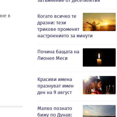
затъмнение от десетилетия
ане в
Когато всичко те
дразни: тези
трикове променят
настроението за минути
Почина бащата на
Лионел Меси
Красиви имена
празнуват имен
ден на 9 август
Малко познато
бижу по Дунав: