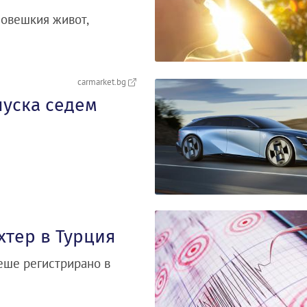
човешкия живот,
carmarket.bg
пуска седем
хтер в Турция
беше регистрирано в