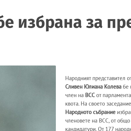
е избрана за пр
Народният представител о
Сливен
Юлиана Колева
бе 
член на
ВСС
от парламента
квота. На своето заседани
Народното събрание
избра
членовете на ВСС, от общо
кандидатури. От 177 народ