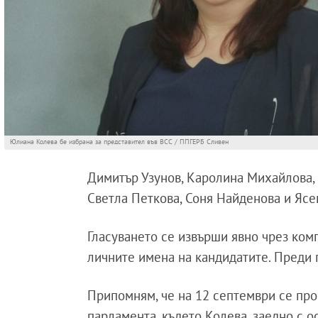
Юлиана Колева бе избрана за представител във ВСС / ППГЕРБ Сливен
Димитър Узунов, Каролина Михайлова, 
Светла Петкова, Соня Найденова и Ясе
Гласуването се извърши явно чрез ком
личните имена на кандидатите. Преди 
Припомням, че на 12 септември се про
парламента, където Колева, заедно с о