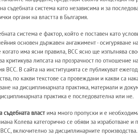
 на съдебната система като независима и за последов
ички органи на властта в България.
бната система е фактор, който е поставен като услов
 нейния основен държавен ангажимент - осигуряване н
е когато има ясни правила, ВСС ясно ще изпълнява св
а критикува липсата на прозрачност по отношение н
я ВСС. В сайта на институцията се публикуват ежегод
тва, по какви текстове са провеждани и какви са нак
яване на дисциплинарната практика, материали и доку
дисциплинарната практика е последователна или не.
а съдебната власт
има много пропуски и е необходим
лиана Колева категорично се обяви за изработване и
 ВСС, включително за дисциплинарните производства.