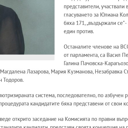
представители, участвали 
гласуването за Юлиана Коле
бяха 171, „въздържали се" -
един против.
Останалите членове на ВС
от парламента, са Васил Пе
Галина Пачовска-Карагьозо
Магдалена Лазарова, Мария Кузманова, Незабравка Ст
н Тодоров.
пютризираната система, последователно, по азбучен р
процедурата кандидатите бяха представени от свои ко
веде открито заседание на Комисията по правни въпр
станалите кандидати, представи своята концепция на 