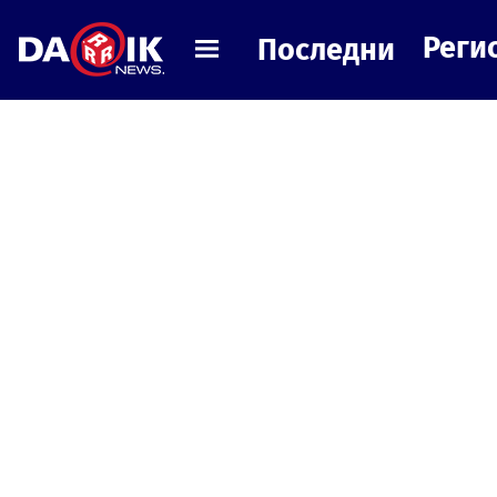
Реги
Последни