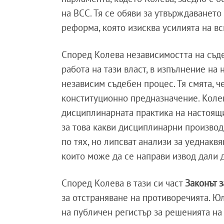
на ВСС. Тя се обяви за утвърждаването
реформа, която изисква усилията на вс
Според Колева независимостта на съде
работа на тази власт, в изпълнение на
независим съдебен процес. Тя смята, ч
конституционно предназначение. Колев
дисциплинарната практика на настоящи
за това какви дисциплинарни производс
по тях, но липсват анализи за уеднакв
които може да се направи извод дали 
Според Колева в тази си част
Законът з
за отстраняване на противоречията. Ю
на публичен регистър за решенията на