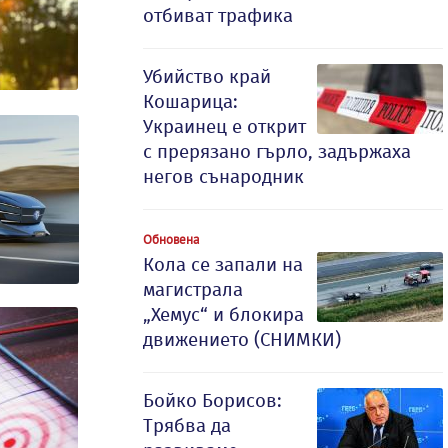
отбиват трафика
Убийство край
Кошарица:
Украинец е открит
с прерязано гърло, задържаха
негов сънародник
Обновена
Кола се запали на
магистрала
„Хемус“ и блокира
движението (СНИМКИ)
Бойко Борисов:
Трябва да