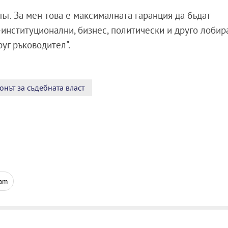
ът. За мен това е максималната гаранция да бъдат
институционални, бизнес, политически и друго лобир
уг ръководител".
онът за съдебната власт
ram