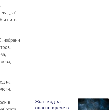
в
ва, „за"
 6 и нито
С, избрани
тров,
ва,
оева,
ед на
леги.
Жълт код за
оси в
опасно време в
работата