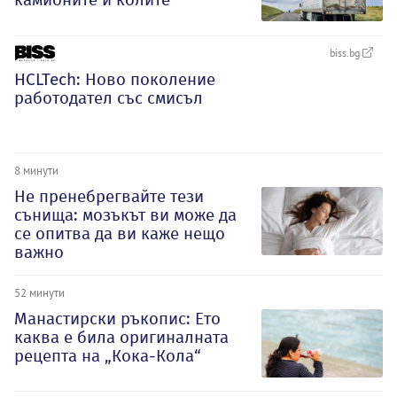
biss.bg
HCLTech: Ново поколение
работодател със смисъл
8 минути
Не пренебрегвайте тези
сънища: мозъкът ви може да
се опитва да ви каже нещо
важно
52 минути
Манастирски ръкопис: Ето
каква е била оригиналната
рецепта на „Кока-Кола“