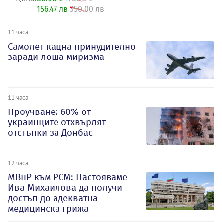
156.47 лв
350.00 лв
11 часа
Самолет кацна принудително
заради лоша миризма
11 часа
Проучване: 60% от
украинците отхвърлят
отстъпки за Донбас
12 часа
МВнР към РСМ: Настояваме
Ива Михаилова да получи
достъп до адекватна
медицинска грижа