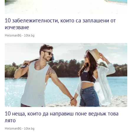
10 забележителности, които са заплашени от
изчезване
MelomanBG - 10te.bg
10 неща, които да направиш поне веднъж това
лято
MelomanBG - 10te.bg