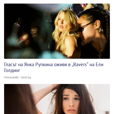
Гласът на Янка Рупкина оживя в „Ravers“ на Ели
Голдинг
MelomanBG - Sled5.bg