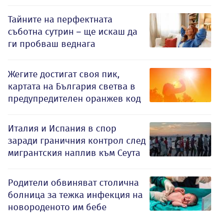
Тайните на перфектната
съботна сутрин – ще искаш да
ги пробваш веднага
Жегите достигат своя пик,
картата на България светва в
предупредителен оранжев код
Италия и Испания в спор
заради граничния контрол след
мигрантския наплив към Сеута
Родители обвиняват столична
болница за тежка инфекция на
новороденото им бебе