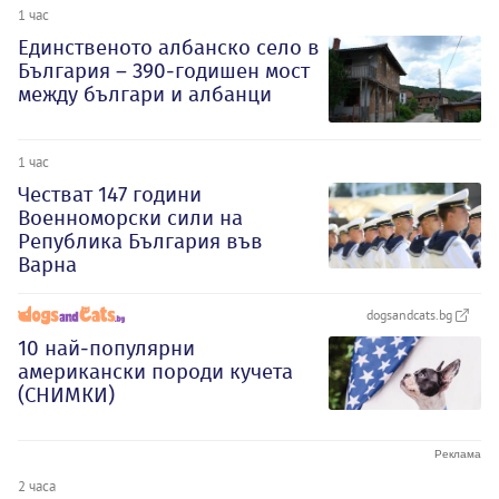
1 час
Единственото албанско село в
България – 390-годишен мост
между българи и албанци
1 час
Честват 147 години
Военноморски сили на
Република България във
Варна
dogsandcats.bg
10 най-популярни
американски породи кучета
(СНИМКИ)
2 часа