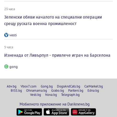
23 часа
Зеленски обяви началото на специални операции
срещу руската военна промишленост
vesti
5 часа
Изненада от Ливърпул - привлече играч на Барселона
gong
Abv.bg
Vbox7.com
Gong.bg
DogsAndCats.bg
CarMarket.bg
BISS.bg
Ohnamama.bg
Grabo.bg
Pariteni.bg
Edna.bg
Vesti.bg
Nova.bg
Telegraph.bg
Мобилното приложение на Dariknews.bg