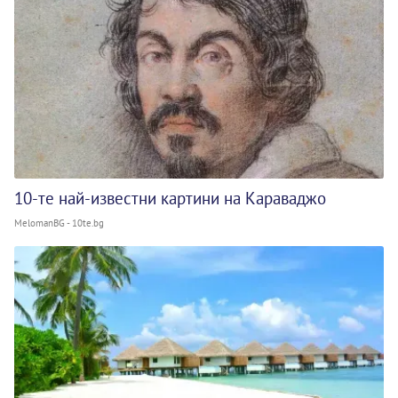
10-те най-известни картини на Караваджо
MelomanBG - 10te.bg