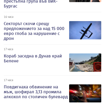
престъпна група във ВиК-
Бургас
16 часа
Секторът скочи срещу
предложението за над 15 000
евро глоба за нарушение с
дрон
17 часа
Кораб заседна в Дунав край
Белене
17 часа
Повдигнаха обвинение на
мъж, шофирал 3,13 промила
алкохол по столичен булевард