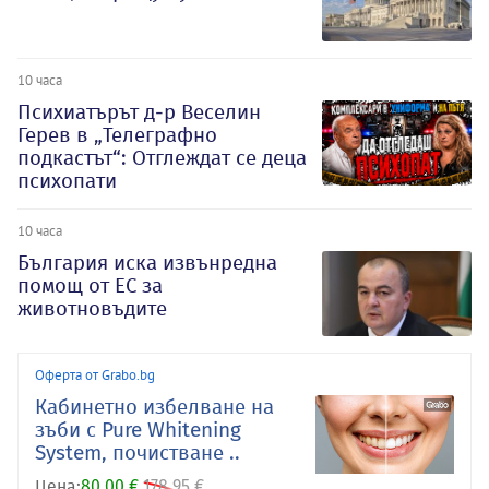
10 часа
Психиатърът д-р Веселин
Герев в „Телеграфно
подкастът“: Отглеждат се деца
психопати
10 часа
България иска извънредна
помощ от ЕС за
животновъдите
Оферта от Grabo.bg
Кабинетно избелване на
зъби с Pure Whitening
System, почистване ..
Цена:
80.00 €
178.95 €