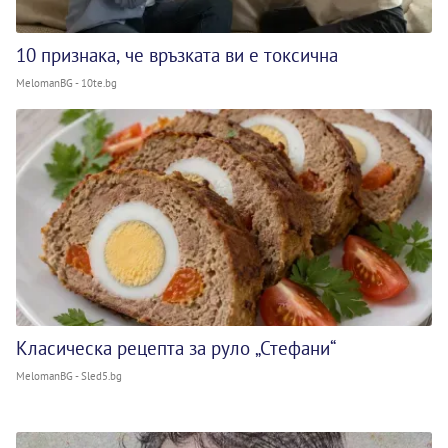
10 признака, че връзката ви е токсична
MelomanBG - 10te.bg
Класическа рецепта за руло „Стефани“
MelomanBG - Sled5.bg