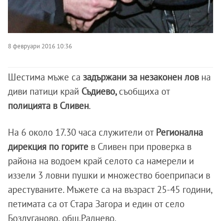
8 февруари 2016 10:36
Шестима мъже са
задържани за незаконен лов
на
диви патици край
Съдиево,
съобщиха от
полицията в Сливен
.
На 6 около 17.30 часа служители от
Регионална
дирекция по горите
в Сливен при проверка в
района на водоем край селото са намерели и
иззели 3 ловни пушки и множество боеприпаси в
арестуваните. Мъжете са на възраст 25-45 години,
петимата са от Стара Загора и един от село
Боздуганово, общ.Раднево.