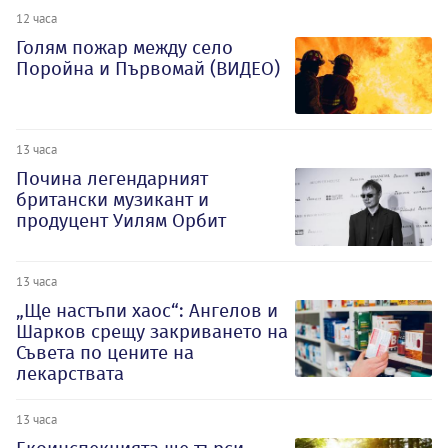
12 часа
Голям пожар между село
Поройна и Първомай (ВИДЕО)
13 часа
Почина легендарният
британски музикант и
продуцент Уилям Орбит
13 часа
„Ще настъпи хаос“: Ангелов и
Шарков срещу закриването на
Съвета по цените на
лекарствата
13 часа