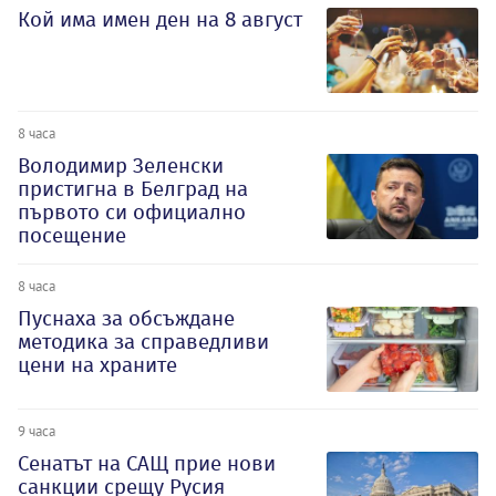
Кой има имен ден на 8 август
8 часа
Володимир Зеленски
пристигна в Белград на
първото си официално
посещение
8 часа
Пуснаха за обсъждане
методика за справедливи
цени на храните
9 часа
Сенатът на САЩ прие нови
санкции срещу Русия