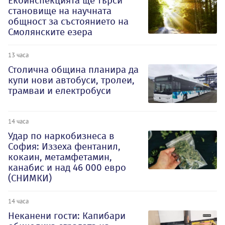
Екоинспекцията ще търси
становище на научната
общност за състоянието на
Смолянските езера
13 часа
Столична община планира да
купи нови автобуси, тролеи,
трамваи и електробуси
14 часа
Удар по наркобизнеса в
София: Иззеха фентанил,
кокаин, метамфетамин,
канабис и над 46 000 евро
(СНИМКИ)
14 часа
Неканени гости: Капибари