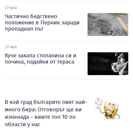
17 часа
Частично бедствено
положение в Перник заради
пропаднал път
17 часа
Куче захапа стопанина си и
почина, падайки от тераса
В кой град българите пият най-
много бира: Отговорът ще ви
изненада - вижте топ 10 по
области у нас