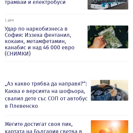
трамваи и електробуси
1 ден
Удар по наркобизнеса в
София: Иззеха фентанил,
кокаин, метамфетамин,
канабис и над 46 000 евро
(СНИМКИ)
„Аз какво трябва да направя?“:
Каква е версията на шофьора,
свалил дете със СОП от автобус
в Плевенско
Жегите достигат своя пик,
картата на България светва в