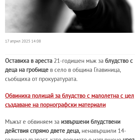
17 април 2025 14:08
Оставиха в ареста
21-годишен мъж за
блудство с
деца на гробище
в село в община Главиница,
съобщиха от прокуратурата.
Обвиниха полицай за блудство с малолетна с цел
създаване на порнографски материали
Мъжът е обвиняем за
извършени блудствени
действия спрямо двете деца,
ненавършили 14-
годишна възраст, като деянието е извършено
чрез