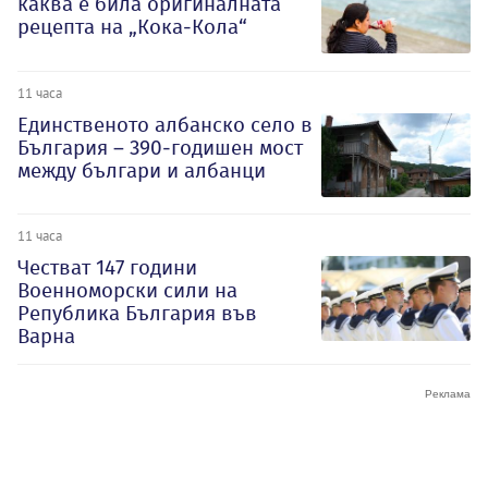
каква е била оригиналната
рецепта на „Кока-Кола“
11 часа
Единственото албанско село в
България – 390-годишен мост
между българи и албанци
11 часа
Честват 147 години
Военноморски сили на
Република България във
Варна