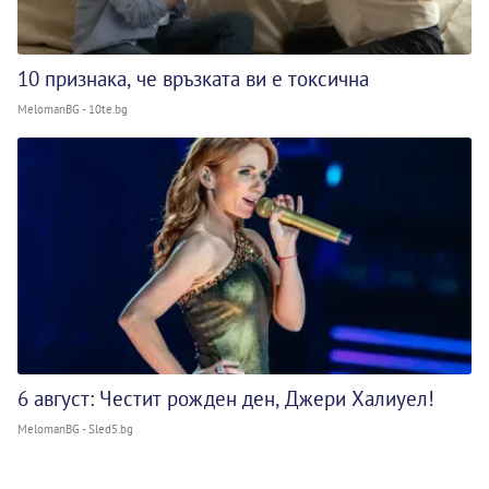
10 признака, че връзката ви е токсична
MelomanBG - 10te.bg
6 август: Честит рожден ден, Джери Халиуел!
MelomanBG - Sled5.bg