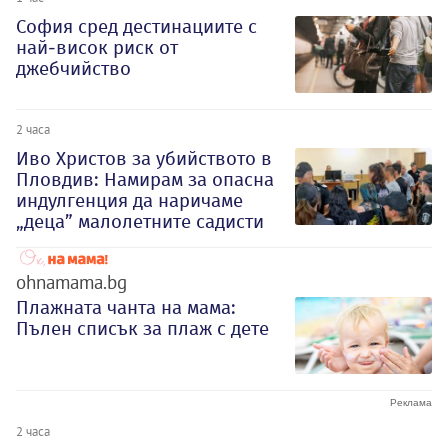
София сред дестинациите с
най-висок риск от
джебчийство
2 часа
Иво Христов за убийството в
Пловдив: Намирам за опасна
индулгенция да наричаме
„деца” малолетните садисти
ohnamama.bg
Плажната чанта на мама:
Пълен списък за плаж с дете
2 часа