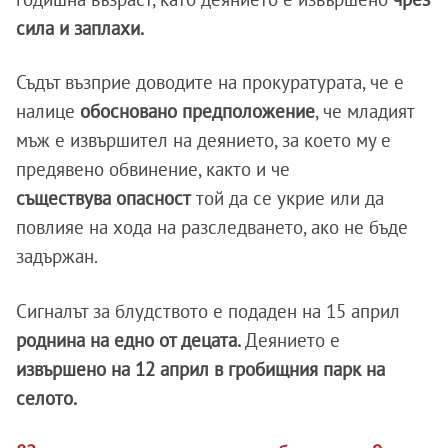
сила и заплахи.
Съдът възприе доводите на прокуратурата, че е
налице
обосновано предположение
, че младият
мъж е извършител на деянието, за което му е
предявено обвинение, както и че
съществува опасност
той да се укрие или да
повлияе на хода на разследването, ако не бъде
задържан.
Сигналът за блудството е подаден на 15 април
роднина на едно от децата.
Деянието е
извършено на 12 април в гробищния парк на
селото.