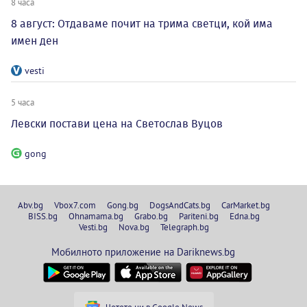
8 часа
8 август: Отдаваме почит на трима светци, кой има
имен ден
vesti
5 часа
Левски постави цена на Светослав Вуцов
gong
Abv.bg
Vbox7.com
Gong.bg
DogsAndCats.bg
CarMarket.bg
BISS.bg
Ohnamama.bg
Grabo.bg
Pariteni.bg
Edna.bg
Vesti.bg
Nova.bg
Telegraph.bg
Мобилното приложение на Dariknews.bg
Четете ни в Google News