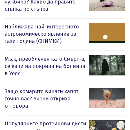
чужбина? Какво да правите
стъпка по стъпка
Наближава най-интересното
астрономическо явление за
тази година (СНИМКИ)
Мъж, преоблечен като Смъртта,
се качи на покрива на болница
в Уелс
Защо комарите винаги хапят
точно вас? Учени откриха
отговора
Популярните протеинови диети