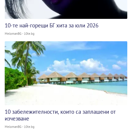
10-те най-горещи БГ хита за юли 2026
MelomanBG - 10te.bg
10 забележителности, които са заплашени от
изчезване
MelomanBG - 10te.bg