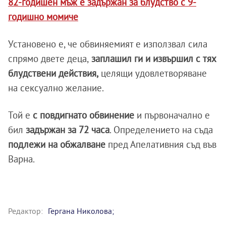
82-годишен мъж е задържан за блудство с 9-
годишно момиче
Установено е, че обвиняемият е използвал сила
спрямо двете деца,
заплашил ги и извършил с тях
блудствени действия,
целящи удовлетворяване
на сексуално желание.
Той е
с повдигнато обвинение
и първоначално е
бил
задържан за 72 часа
. Определението на съда
подлежи на обжалване
пред Апелативния съд във
Варна.
Редактор:
Гергана Николова;