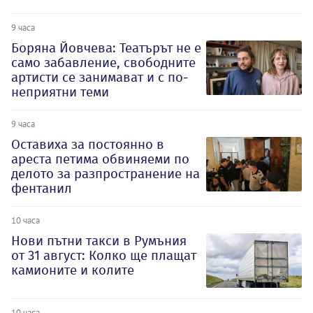
9 часа
Боряна Йовчева: Театърът не е
само забавление, свободните
артисти се занимават и с по-
неприятни теми
9 часа
Оставиха за постоянно в
ареста петима обвиняеми по
делото за разпространение на
фентанил
10 часа
Нови пътни такси в Румъния
от 31 август: Колко ще плащат
камионите и колите
10 часа