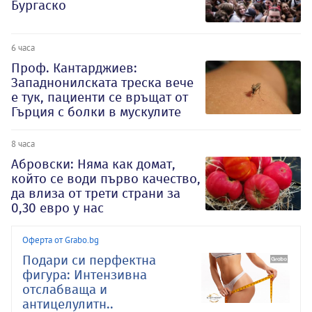
Бургаско
6 часа
Проф. Кантарджиев:
Западнонилската треска вече
е тук, пациенти се връщат от
Гърция с болки в мускулите
8 часа
Абровски: Няма как домат,
който се води първо качество,
да влиза от трети страни за
0,30 евро у нас
Оферта от Grabo.bg
Подари си перфектна
фигура: Интензивна
отслабваща и
антицелулитн..