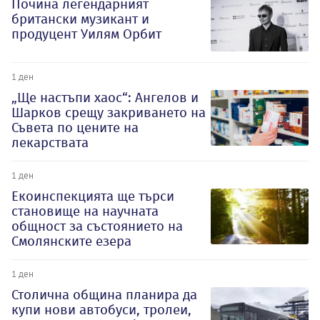
Почина легендарният
британски музикант и
продуцент Уилям Орбит
1 ден
„Ще настъпи хаос“: Ангелов и
Шарков срещу закриването на
Съвета по цените на
лекарствата
1 ден
Екоинспекцията ще търси
становище на научната
общност за състоянието на
Смолянските езера
1 ден
Столична община планира да
купи нови автобуси, тролеи,