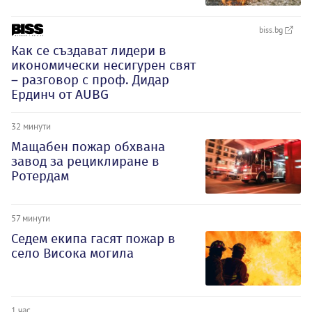
biss.bg
Как се създават лидери в
икономически несигурен свят
– разговор с проф. Дидар
Ердинч от AUBG
32 минути
Мащабен пожар обхвана
завод за рециклиране в
Ротердам
57 минути
Седем екипа гасят пожар в
село Висока могила
1 час