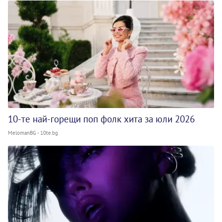
10-те най-горещи поп фолк хита за юли 2026
MelomanBG - 10te.bg