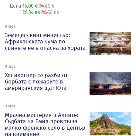
Цена:
15.00 €
34.00 €
29.34 лв
66.50 лв
8 часа
Земеделският министър:
Африканската чума по
свинете не е опасна за хората
9 часа
Хеликоптер се разби от
борбата с пожарите в
американския щат Юта
9 часа
Мрачна мистерия в Алпите:
Съдбата на Емил превръща
малко френско село в център
на внимание