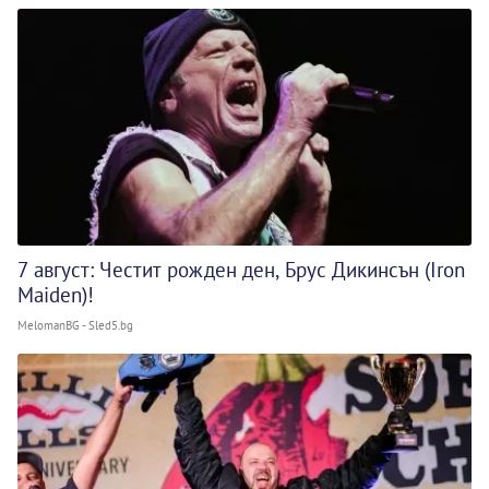
7 август: Честит рожден ден, Брус Дикинсън (Iron
Maiden)!
MelomanBG - Sled5.bg