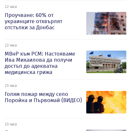
22 часа
Проучване: 60% от
украинците отхвърлят
отстъпки за Донбас
22 часа
МВнР към РСМ: Настояваме
Ива Михаилова да получи
достъп до адекватна
медицинска грижа
23 часа
Голям пожар между село
Поройна и Първомай (ВИДЕО)
23 часа