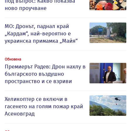
под въпрос: Какво показва
ново проучване
МО: Дронът, паднал край
„Кардам“, най-вероятно е
украинска примамка „Майя“
Обновена
Премиерът Радев: Дрон нахлу в
българското въздушно
пространство и се взриви
Хеликоптер се включи в
гасенето на голям пожар край
Асеновград