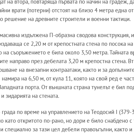
дат на втора, повтаряща първата по начин на градеж, д
йни врати (потерни) отстоят на близо 4 метра една от
о решение на древните строители и военни тактици.
масивна издължена П-образна сводова конструкция, 
издаваща се 2,20 м от крепостната стена по посока на 
на съоръжението е била около 3,50 метра. Тайната в
те направо през дебелата 3,20 м крепостна стена. В
ршване на внезапни контраатаки, както и за допълнит
намира на 6,50 м, от кула 11, която на свой ред е част
ападната порта. От външната страна тунелът е бил п
и зидарията на стената.
града по време на управлението на Теодосий I (379-3
о като откритото по-рано, но дори е било снабдено с
и специално за тази цел дебели правоъгълни, както и