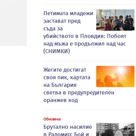
Петимата младежи
застават пред
съда за
убийството в Пловдив: Побоят
над мъжа е продължил над час
(СНИМКИ)
Жегите достигат
своя пик, картата
на България
светва в предупредителен
оранжев код
Обновена
Брутално насилие
в Радомир: Бой и