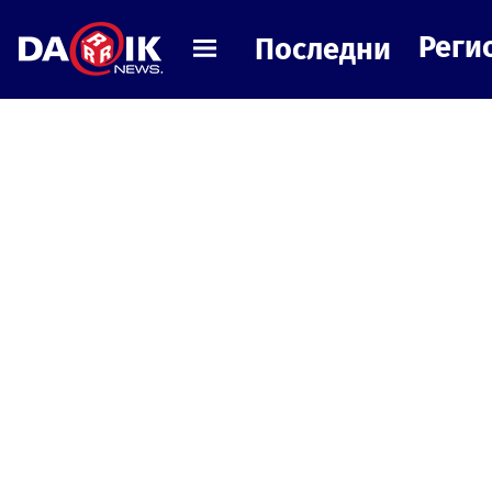
Реги
Последни