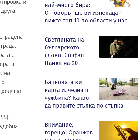
атировка и
най-много бира:
 друга –
Отговорът ще ви изненада -
вижте топ 10 по области у нас
изградена
Светлината на
града.
българското
рата е
слово: Стефан
Цанев на 90
тората
елна
 от
Банковата ви
карта изчезна в
одходящо
чужбина? Какво
да правите стъпка по стъпка
95),
Внимание,
 удобна
горещо: Оранжев