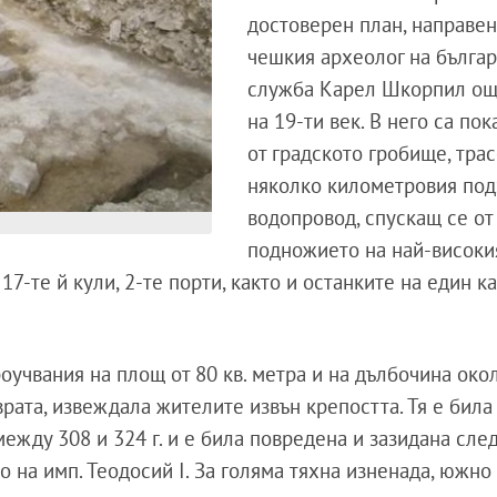
достоверен план, направен
чешкия археолог на бълга
служба Карел Шкорпил ощ
на 19-ти век. В него са пок
от градското гробище, трас
няколко километровия по
водопровод, спускащ се от
подножието на най-високи
17-те й кули, 2-те порти, както и останките на един 
учвания на площ от 80 кв. метра и на дълбочина окол
рата, извеждала жителите извън крепостта. Тя е била
ежду 308 и 324 г. и е била повредена и зазидана сле
 на имп. Теодосий I. За голяма тяхна изненада, южно 