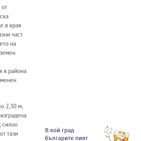
 от
рска
е в края
азни част
ето на
дземен
я в района
каменен
о 2,30 м,
 изградена
д силно
В кой град
от тази
българите пият