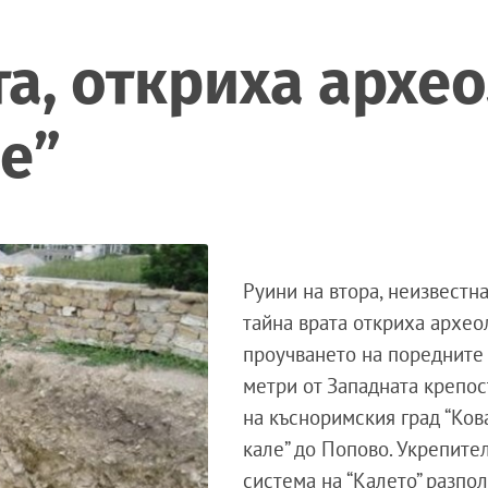
та, откриха архе
е”
Руини на втора, неизвестна
тайна врата откриха архео
проучването на поредните
метри от Западната крепос
на късноримския град “Ков
кале” до Попово. Укрепите
система на “Калето” разпол