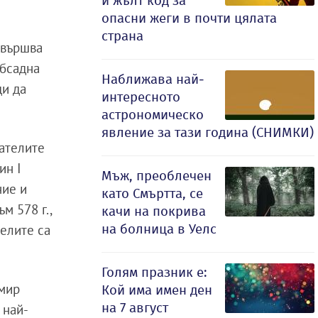
и жълт код за
опасни жеги в почти цялата
страна
извършва
обсадна
Наближава най-
ди да
интересното
астрономическо
явление за тази година (СНИМКИ)
вателите
ин I
Мъж, преоблечен
ние и
като Смъртта, се
м 578 г.,
качи на покрива
на болница в Уелс
телите са
Голям празник е:
имир
Кой има имен ден
на 7 август
 най-