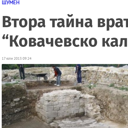
ШУМЕН
Втора тайна вра
“Ковачевско кал
17 юли 2013 09:24