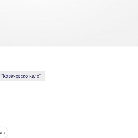
"Ковачевско кале"
ram