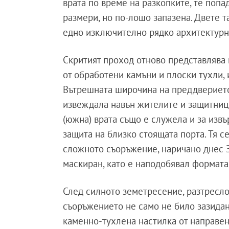
врата по време на разкопките, те попа
размери, но по-лошо запазена. Двете та
едно изключително рядко архитектурн
Скритият проход отново представлява 
от обработени камъни и плоски тухли, 
Вътрешната широчина на преддверието 
извеждала навън жителите и защитници
(южна) врата също е служела и за извъ
защита на близко стоящата порта. Тя се 
сложното съоръжение, наричано днес З
маскиран, като е наподобявал формата 
След силното земетресение, разтресло 
съоръжението не само не било зазидан
каменно-тухлена настилка от направен