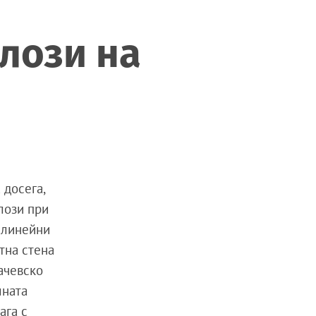
олози на
 досега,
лози при
 линейни
тна стена
ачевско
лната
ага с