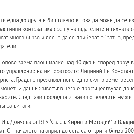
ати една до друга е бил главно в това да може да се 
астници контраатака срещу нападателите и тяхната 
гат много бързо и лесно да се приберат обратно, пре
датели.
 Попово заема площ малко над 40 дка и според проуч
ото управление на императорите Лициний I и Констант
риста. Градът е преживял поне едно силно земетресе
о монетни данни животът в него е просъществувал до къ
аварите. След тази последна инвазия оцелелите му жи
ът за винаги.
 Ив. Дончева от ВТУ “Св. св. Кирил и Методий” и Влад
. От началото на април до сега са открити близо 200