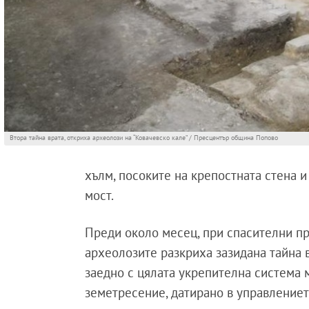
Втора тайна врата, откриха археолози на “Ковачевско кале” / Пресцентър община Попово
хълм, посоките на крепостната стена и 
мост.
Преди около месец, при спасителни про
археолозите разкриха зазидана тайна в
заедно с цялата укрепителна система м
земетресение, датирано в управлението