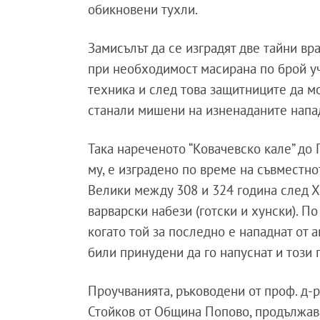
обикновени тухли.
Замисълът да се изградят две тайни вр
при необходимост масирана по брой уч
техника и след това защитниците да мо
станали мишени на изненаданите напа
Така нареченото “Ковачевско кале” до
му, е изградено по време на съвместн
Велики между 308 и 324 година след Х
варварски набези (готски и хунски). П
когато той за последно е нападнат от 
били принудени да го напуснат и този п
Проучванията, ръководени от проф. д-р
Стойков от Община Попово, продължават