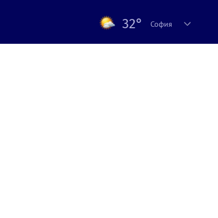
32°
София