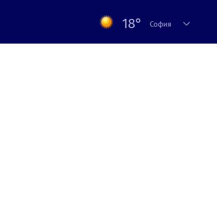
18°
София