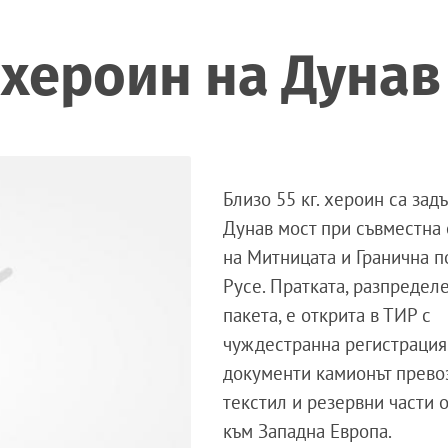
 хероин на Дунав
Близо 55 кг. хероин
са
зад
Дунав мост при съвместна
на Митницата и Гранична п
Русе.
Пратката, разпределе
пакета, е открита в ТИР с
чуждестранна регистрация
документи камионът
прево
текстил и резервни части о
към
Западна Европа.