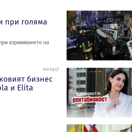
и при голяма
при взривяването на
biss.bg
сковият бизнес
a и Elita