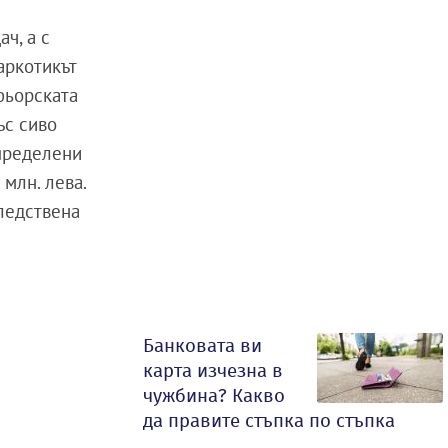
ч, а с
аркотикът
фьорската
ъс сиво
зпределени
7
млн.
лева.
ледствена
Банковата ви
карта изчезна в
чужбина? Какво
да правите стъпка по стъпка