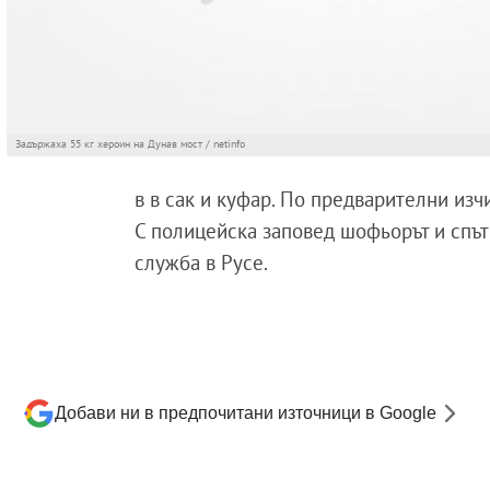
Задържаха 55 кг хероин на Дунав мост / netinfo
в в сак и куфар.
По предварителни изч
С полицейска заповед шофьорът и спътн
служба
в
Русе.
Добави ни в предпочитани източници в Google