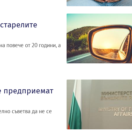
остарелите
на повече от 20 години, а
се предприемат
лно съветва да не се