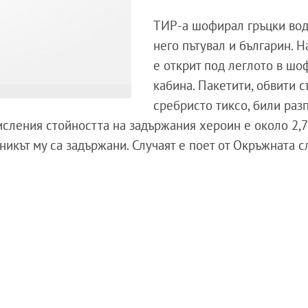
ТИР-а шофирал гръцки вода
него пътувал и
българ
ин. Н
е открит
под леглото в шо
кабина
. Пакетити
, обвити с
сребристо тиксо
, били ра
исления стойността на
задържания хероин е
около 2
,
икът му са задържани. Случаят е поет от Окръжна
та
с