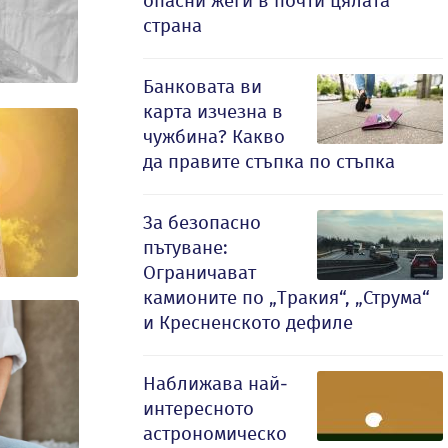
опасни жеги в почти цялата
страна
Банковата ви
карта изчезна в
чужбина? Какво
да правите стъпка по стъпка
За безопасно
пътуване:
Ограничават
камионите по „Тракия“, „Струма“
и Кресненското дефиле
Наближава най-
интересното
астрономическо