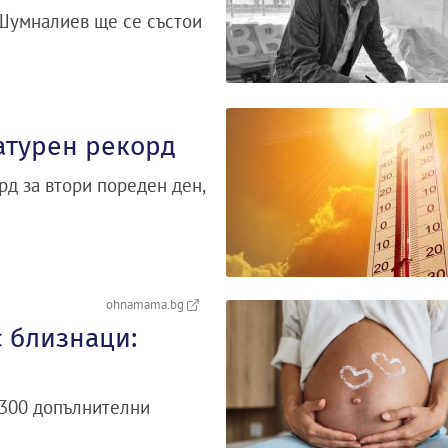
Шумналиев ще се състои
атурен рекорд
д за втори пореден ден,
ohnamama.bg
 близнаци:
 300 допълнителни