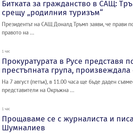
Битката за гражданство в САЩ: Тр
срещу „родилния туризъм“
Президентът на САЩ Доналд Тръмп заяви, че прави п
правото на ...
1 час
Прокуратурата в Русе представя п
престъпната група, произвеждала
На 7 август (петък), в 11.00 часа ще бъде даден съвм
представители на Окръжна ...
1 час
Прощаваме се с журналиста и пис
Шумналиев