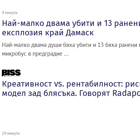
9 минути
Най-малко двама убити и 13 ранен
експлозия край Дамаск
Най-малко двама души бяха убити и 13 бяха ранени 
микробус в предградие ...
Креативност vs. рентабилност: ри
модел зад блясъка. Говорят Radapol
29 минути