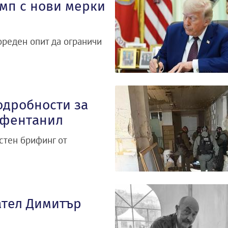
ъмп с нови мерки
ореден опит да ограничи
одробности за
 фентанил
естен брифинг от
ател Димитър