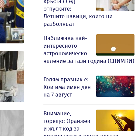
кръста след
отпуските:
Летните навици, които ни
разболяват
Наближава най-
интересното
астрономическо
явление за тази година (СНИМКИ)
Голям празник е:
Кой има имен ден
на 7 август
Внимание,
горещо: Оранжев
и жълт код за