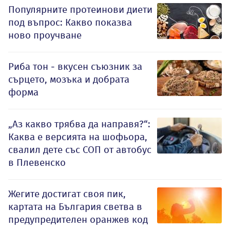
Популярните протеинови диети
под въпрос: Какво показва
ново проучване
Риба тон - вкусен съюзник за
сърцето, мозъка и добрата
форма
„Аз какво трябва да направя?“:
Каква е версията на шофьора,
свалил дете със СОП от автобус
в Плевенско
Жегите достигат своя пик,
картата на България светва в
предупредителен оранжев код