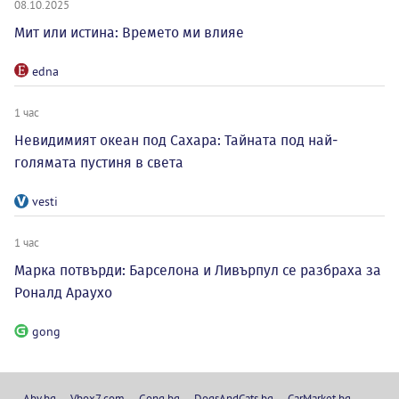
08.10.2025
Мит или истина: Времето ми влияе
edna
1 час
Невидимият океан под Сахара: Тайната под най-
голямата пустиня в света
vesti
1 час
Марка потвърди: Барселона и Ливърпул се разбраха за
Роналд Араухо
gong
Abv.bg
Vbox7.com
Gong.bg
DogsAndCats.bg
CarMarket.bg