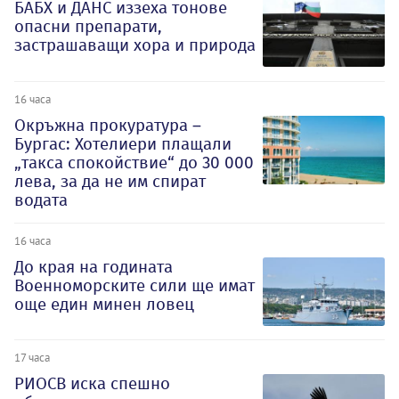
БАБХ и ДАНС иззеха тонове
опасни препарати,
застрашаващи хора и природа
16 часа
Окръжна прокуратура –
Бургас: Хотелиери плащали
„такса спокойствие“ до 30 000
лева, за да не им спират
водата
16 часа
До края на годината
Военноморските сили ще имат
още един минен ловец
17 часа
РИОСВ иска спешно