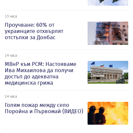
13 часа
Проучване: 60% от
украинците отхвърлят
отстъпки за Донбас
14 часа
МВнР към РСМ: Настояваме
Ива Михаилова да получи
достъп до адекватна
медицинска грижа
14 часа
Голям пожар между село
Поройна и Първомай (ВИДЕО)