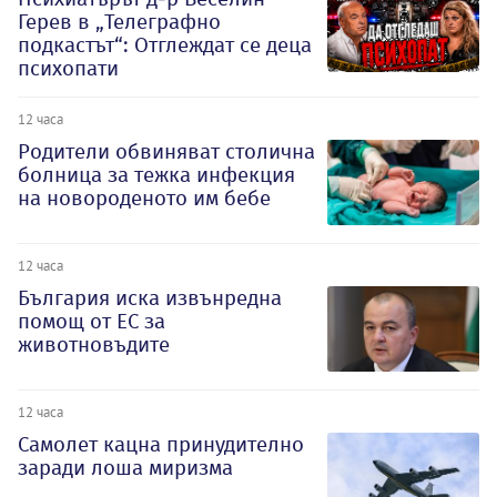
Герев в „Телеграфно
подкастът“: Отглеждат се деца
психопати
12 часа
Родители обвиняват столична
болница за тежка инфекция
на новороденото им бебе
12 часа
България иска извънредна
помощ от ЕС за
животновъдите
12 часа
Самолет кацна принудително
заради лоша миризма