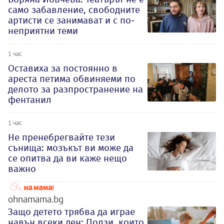
само забавление, свободните
артисти се занимават и с по-
неприятни теми
1 час
Оставиха за постоянно в
ареста петима обвиняеми по
делото за разпространение на
фентанил
1 час
Не пренебрегвайте тези
сънища: мозъкът ви може да
се опитва да ви каже нещо
важно
ohnamama.bg
Защо детето трябва да играе
навън всеки ден: Ползи, които