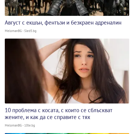
Август с екшън, фентъзи и безкраен адреналин
MelomanBG - Sled5.bg
10 проблема с косата, с които се сблъскват
жените, и как да се справите с тях
MelomanBG - 10te.bg