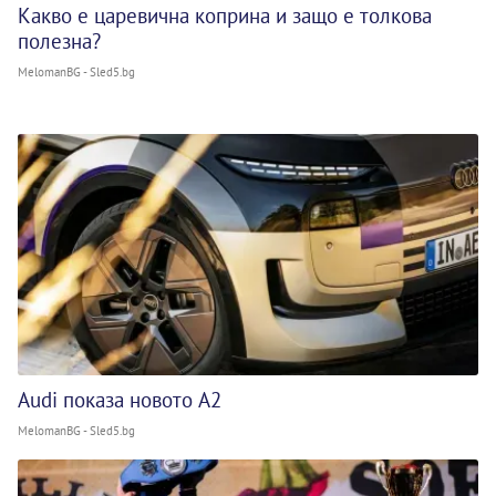
Какво е царевична коприна и защо е толкова
полезна?
MelomanBG - Sled5.bg
Audi показа новото A2
MelomanBG - Sled5.bg