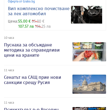
Оферта от Grabo.bg
Вип комплексно почистване
за лек автомобил
Цена:
55.00 €
85.00 €
107.57 лв
166.25 лв
10 часа
Пуснаха за обсъждане
методика за справедливи
цени на храните
11 часа
Сенатът на САЩ прие нови
санкции срещу Русия
11 часа
Психиатърът д-р Веселин