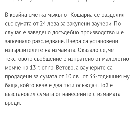
В крайна сметка мъжът от Кошарна се разделил
със сумата от 24 лева за закупени ваучери. По
случая е заведено досъдебно производство и е
започнало разследване. Вчера са установени
извършителите на измамата. Оказало се, че
текстовото съобщение е изпратено от малолетно
момче на 13 г. от гр. Ветово, а ваучерите са
продадени за сумата от 10 лв., от 33-годишния му
баща, който вече е два пъти осъждан. Той е
възстановил сумата от нанесените с измамата
вреди.