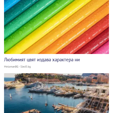
Любимият цвят издава характера ни
MelomanBG - Sled5.bg