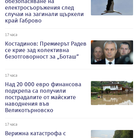
обезопасяване на
електросъоръжения след
случаи на загинали щъркели
край Габрово
17 часа
Костадинов: Премиерът Радев
се крие зад колективна
безотговорност за „Боташ“
17 часа
Над 20 000 евро финансова
подкрепа са получили
пострадалите от майските
наводнения във
Великотърновско
17 часа
Верижна катастрофа с