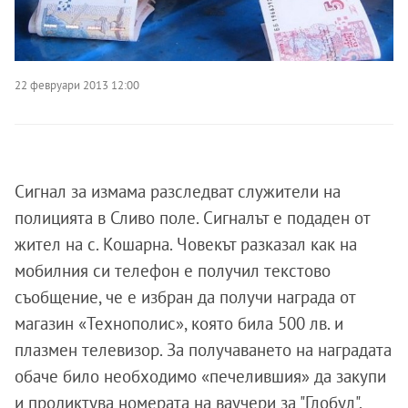
22 февруари 2013 12:00
Сигнал за измама разследват служители на
полицията в Сливо поле. Сигналът е подаден от
жител на с. Кошарна. Човекът разказал как на
мобилния си телефон е получил текстово
съобщение, че е избран да получи награда от
магазин «Технополис», която била 500 лв. и
плазмен телевизор. За получаването на наградата
обаче било необходимо «печелившия» да закупи
и продиктува номерата на ваучери за "Глобул".