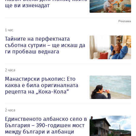
ще ви изненадат
1 час
Тайните на перфектната
съботна сутрин – ще искаш да
ги пробваш веднага
2 часа
Манастирски ръкопис: Ето
каква е била оригиналната
рецепта на „Кока-Кола“
2 часа
Единственото албанско село в
България – 390-годишен мост
между българи и албанци