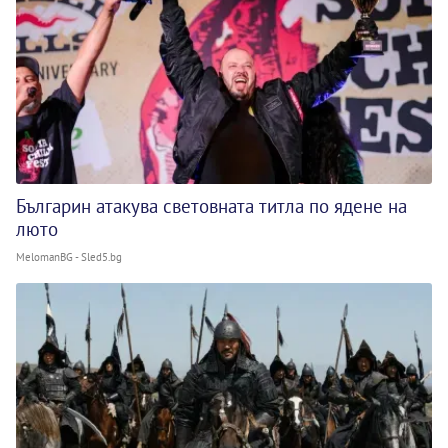
Българин атакува световната титла по ядене на
люто
MelomanBG - Sled5.bg