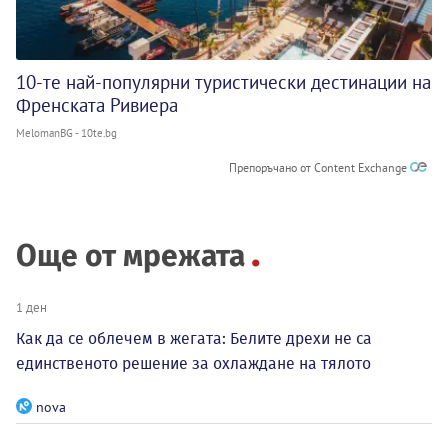
10-те най-популярни туристически дестинации на
Френската Ривиера
MelomanBG - 10te.bg
Препоръчано от Content Exchange
Още от мрежата
1 ден
Как да се облечем в жегата: Белите дрехи не са
единственото решение за охлаждане на тялото
nova