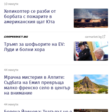
10 минути
Хеликоптер се разби от
борбата с пожарите в
американския щат Юта
carmarket.bg
Тръмп за шофьорите на EV:
Луди и болни хора
44 минути
Мрачна мистерия в Алпите:
Съдбата на Емил превръща
малко френско село в център
на внимание
44 минути
Боряна Йовчева: Театърът не е