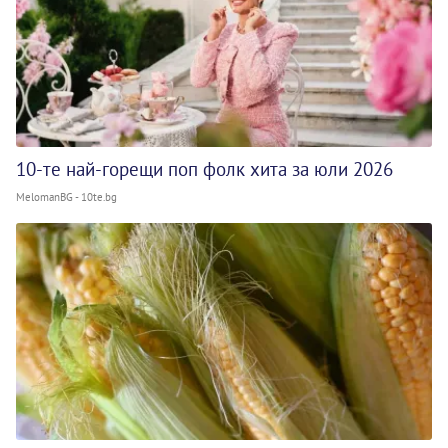
10-те най-горещи поп фолк хита за юли 2026
MelomanBG - 10te.bg