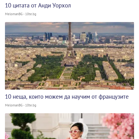
10 цитата от Анди Уорхол
MelomanBG - 10te.bg
10 неща, които можем да научим от французите
MelomanBG - 10te.bg