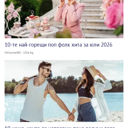
10-те най-горещи поп фолк хита за юли 2026
MelomanBG - 10te.bg