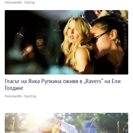
MelomanBG - 10te.bg
Гласът на Янка Рупкина оживя в „Ravers“ на Ели
Голдинг
MelomanBG - Sled5.bg