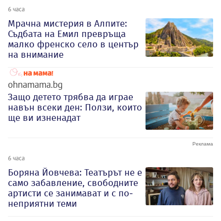
6 часа
Мрачна мистерия в Алпите:
Съдбата на Емил превръща
малко френско село в център
на внимание
ohnamama.bg
Защо детето трябва да играе
навън всеки ден: Ползи, които
ще ви изненадат
6 часа
Боряна Йовчева: Театърът не е
само забавление, свободните
артисти се занимават и с по-
неприятни теми