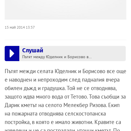
15 май 2014 13:57
Слушай
Пътят между Юделник и Борисово все още е под вода
Пътят межди селата Юделник и Борисово все още
е наводнен и непроходим след падналия вчера
обилен дъжд и градушка. Той не се отводнява,
защото идва много вода от Тетово. Това съобщи за
Дарик кметът на селото Мелекбер Ризова. Екип
на пожарната отводнява селскостопанска
постройка, в която е имало животни. Кравите са
изведени и не са пострадали, уточни кметът. По