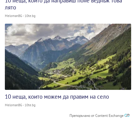
10 неща, които да направиш поне веднъж това
лято
MelomanBG - 10te.bg
10 неща, които можем да правим на село
MelomanBG - 10te.bg
Препоръчано от Content Exchange