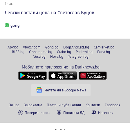
1 час
Левски постави цена на Светослав Вуцов
gong
Abv.bg
Vbox7.com
Gong.bg
DogsAndCats.bg
CarMarket.bg
BISS.bg
Ohnamama.bg
Grabo.bg
Pariteni.bg
Edna.bg
Vesti.bg
Nova.bg
Telegraph.bg
Мобилното приложение на Dariknews.bg
Четете ни в Google News
За нас
За реклама
Платени публикации
Контакти
Facebook
Поверителност
Политика ЛД
Известия