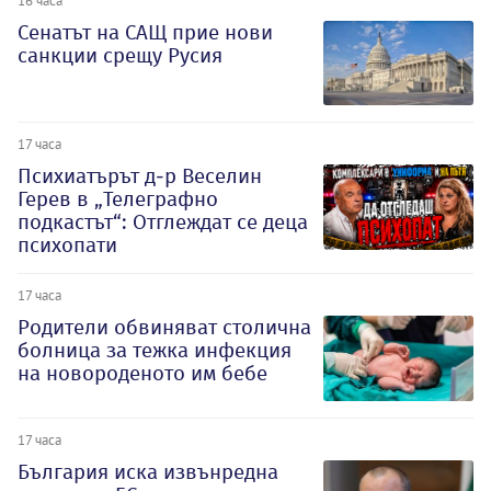
Сенатът на САЩ прие нови
санкции срещу Русия
17 часа
Психиатърът д-р Веселин
Герев в „Телеграфно
подкастът“: Отглеждат се деца
психопати
17 часа
Родители обвиняват столична
болница за тежка инфекция
на новороденото им бебе
17 часа
България иска извънредна