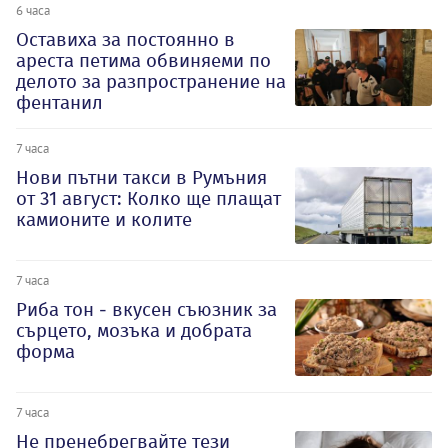
6 часа
Оставиха за постоянно в
ареста петима обвиняеми по
делото за разпространение на
фентанил
7 часа
Нови пътни такси в Румъния
от 31 август: Колко ще плащат
камионите и колите
7 часа
Риба тон - вкусен съюзник за
сърцето, мозъка и добрата
форма
7 часа
Не пренебрегвайте тези