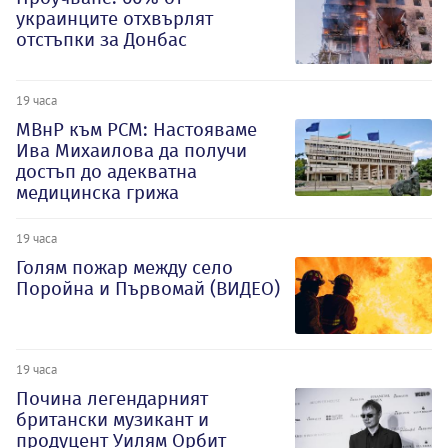
украинците отхвърлят
отстъпки за Донбас
19 часа
МВнР към РСМ: Настояваме
Ива Михаилова да получи
достъп до адекватна
медицинска грижа
19 часа
Голям пожар между село
Поройна и Първомай (ВИДЕО)
19 часа
Почина легендарният
британски музикант и
продуцент Уилям Орбит