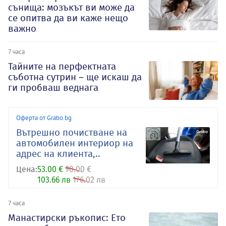
сънища: мозъкът ви може да
се опитва да ви каже нещо
важно
7 часа
Тайните на перфектната
съботна сутрин – ще искаш да
ги пробваш веднага
Оферта от Grabo.bg
Вътрешно почистване на
автомобилен интериор на
адрес на клиента,..
Цена:
53.00 €
90.00 €
103.66 лв
176.02 лв
7 часа
Манастирски ръкопис: Ето