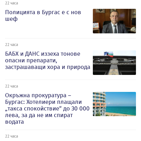
22 часа
Полицията в Бургас е с нов
шеф
22 часа
БАБХ и ДАНС иззеха тонове
опасни препарати,
застрашаващи хора и природа
22 часа
Окръжна прокуратура –
Бургас: Хотелиери плащали
„такса спокойствие“ до 30 000
лева, за да не им спират
водата
22 часа