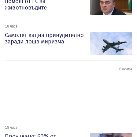
помощ от ЕС за
животновъдите
18 часа
Самолет кацна принудително
заради лоша миризма
18 часа
Проучване: 60% от