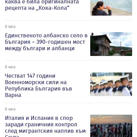
каква е била оригиналната
рецепта на „Кока-Кола“
8 часа
Единственото албанско село в
България – 390-годишен мост
между българи и албанци
8 часа
Честват 147 години
Военноморски сили на
Република България във
Варна
8 часа
Италия и Испания в спор
заради граничния контрол
след мигрантския наплив към