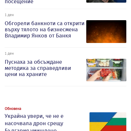
посещение
1 ден
Обгорели банкноти са открити
върху тялото на бизнесмена
Владимир Янков от Банкя
1 ден
Пуснаха за обсъждане
методика за справедливи
цени на храните
Обновена
Украйна увери, че не е
насочвала дрон срещу
България умишлено