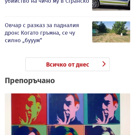
убийство на чичо му в Странско
Овчар с разказ за падналия
дрон: Когато гръмна, се чу
силно „бууум“
Всичко от днес
Препоръчано