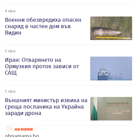
4 часа
Военни обезвредиха опасен
снаряд в частен дом във
Видин
5 часа
Иран: Отварянето на
Ормузкия проток зависи от
САЩ
5 часа
Външният министър извика на
среща посланика на Украйна
заради дрона
ohnamama.bg