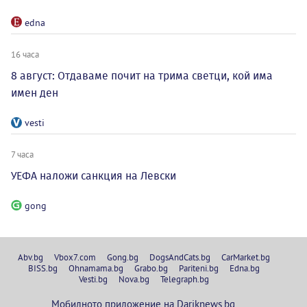
edna
16 часа
8 август: Отдаваме почит на трима светци, кой има
имен ден
vesti
7 часа
УЕФА наложи санкция на Левски
gong
Abv.bg
Vbox7.com
Gong.bg
DogsAndCats.bg
CarMarket.bg
BISS.bg
Ohnamama.bg
Grabo.bg
Pariteni.bg
Edna.bg
Vesti.bg
Nova.bg
Telegraph.bg
Мобилното приложение на Dariknews.bg