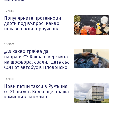
17 часа
Популярните протеинови
диети под въпрос: Какво
показва ново проучване
18 часа
„Аз какво трябва да
направя?“: Каква е версията
на шофьора, свалил дете със
СОП от автобус в Плевенско
18 часа
Нови пътни такси в Румъния
от 31 август: Колко ще плащат
камионите и колите