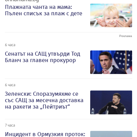
Плажната чанта на мама:
Пълен списък за плаж с дете
6 часа
Сенатът на САЩ утвърди Тод
Бланч за главен прокурор
6 часа
Зеленски: Споразумяхме се
със САЩ за месечна доставка
на ракети за „Пейтриът“
7 часа
Инцидент в Ормузкия проток: