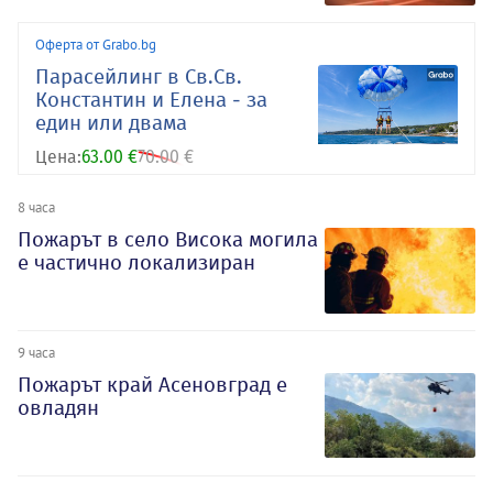
Оферта от Grabo.bg
Парасейлинг в Св.Св.
Константин и Елена - за
един или двама
Цена:
63.00 €
70.00 €
8 часа
Пожарът в село Висока могила
е частично локализиран
9 часа
Пожарът край Асеновград е
овладян