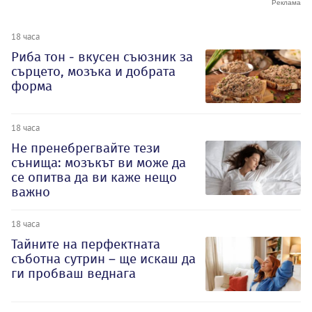
18 часа
Риба тон - вкусен съюзник за
сърцето, мозъка и добрата
форма
18 часа
Не пренебрегвайте тези
сънища: мозъкът ви може да
се опитва да ви каже нещо
важно
18 часа
Тайните на перфектната
съботна сутрин – ще искаш да
ги пробваш веднага