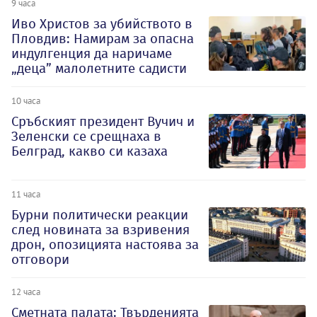
9 часа
Иво Христов за убийството в
Пловдив: Намирам за опасна
индулгенция да наричаме
„деца” малолетните садисти
10 часа
Сръбският президент Вучич и
Зеленски се срещнаха в
Белград, какво си казаха
11 часа
Бурни политически реакции
след новината за взривения
дрон, опозицията настоява за
отговори
12 часа
Сметната палата: Твърденията