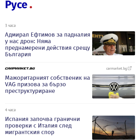
Русе
3 часа
Адмирал Ефтимов за падналия
у нас дрон: Няма
преднамерени действия срещу
България
carmarket.bg
Мажоритарният собственик на
VAG призова за бързо
преструктуриране
4 часа
Испания започва гранични
проверки с Италия след
мигрантския спор