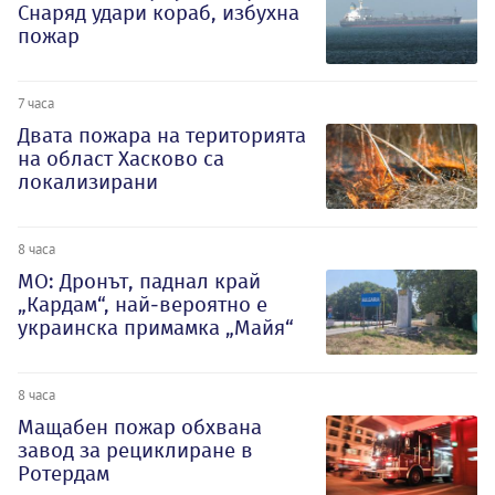
Снаряд удари кораб, избухна
пожар
7 часа
Двата пожара на територията
на област Хасково са
локализирани
8 часа
МО: Дронът, паднал край
„Кардам“, най-вероятно е
украинска примамка „Майя“
8 часа
Мащабен пожар обхвана
завод за рециклиране в
Ротердам