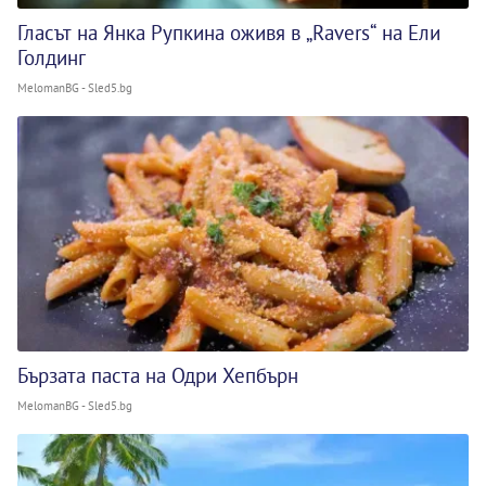
Гласът на Янка Рупкина оживя в „Ravers“ на Ели
Голдинг
MelomanBG - Sled5.bg
Бързата паста на Одри Хепбърн
MelomanBG - Sled5.bg