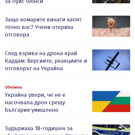
за Луис Фонси
Защо комарите винаги хапят
точно вас? Учени откриха
отговора
След взрива на дрона край
Кардам: Версиите, реакциите и
отговорът на Украйна
Обновена
Украйна увери, че не е
насочвала дрон срещу
България умишлено
Задържаха 18-годишен за