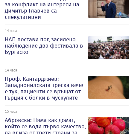
за конфликт на интереси на
Димитър Главчев са
спекулативни
14 часа
НАП постави под засилено
наблюдение два фестивала в
Бургаско
14 часа
Проф. Кантарджиев:
Западнонилската треска вече
е тук, пациенти се връщат от
Гърция с болки в мускулите
15 часа
Абровски: Няма как домат,
който се води първо качество,
да влиза от трети страни за