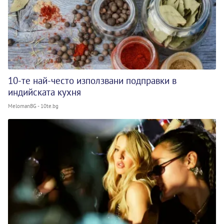
10-те най-често използвани подправки в
индийската кухня
MelomanBG - 10te.bg