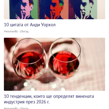
10 цитата от Анди Уорхол
MelomanBG - 10te.bg
10 тенденции, които ще определят винената
индустрия през 2026 г.
MelomanBG - 10te.bg