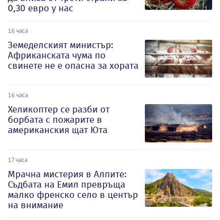
0,30 евро у нас
16 часа
Земеделският министър:
Африканската чума по
свинете не е опасна за хората
16 часа
Хеликоптер се разби от
борбата с пожарите в
американския щат Юта
17 часа
Мрачна мистерия в Алпите:
Съдбата на Емил превръща
малко френско село в център
на внимание