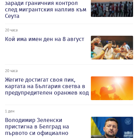
заради граничния контрол
след мигрантския наплив към
Сеута
20 часа
Кой има имен ден на 8 август
20 часа
Жегите достигат своя пик,
картата на България светва в
предупредителен оранжев код
1 ден
Володимир Зеленски
пристигна в Белград на
първото си официално