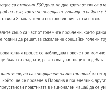
оцес са отписани 300 деца, но две трети от тях са в 
рой на тези, които не посещават училище в района е 
ставили 8 наказателни постановления в тази насока.
халите също са част от големите проблеми, които рай
е години да решат, за съжаление срещайки големи тр
азователния процес се наблюдава повече при момичет
 ще бъдат откраднати, разказаха участниците в дебата.
идентични, но са специфични на местно ниво
“, катег
, който ще се проведе в Пловдив в понеделник, друга
е преустанови практиката в национален мащаб да се у
.