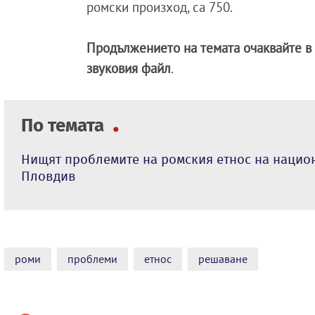
ромски произход, са 750.
Продължението на темата очаквайте в 
звуковия файл
.
По темата
Нищят проблемите на ромския етнос на нацио
Пловдив
роми
проблеми
етнос
решаване