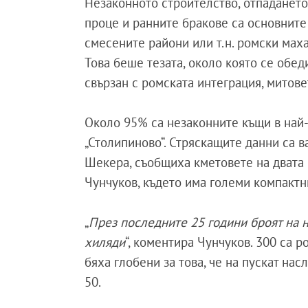
Незаконното строителство, отпадането
проце и ранните бракове са основнит
смесените райони или т.н. ромски маха
Това беше тезата, около която се обед
свързан с ромската интеграция, митове
Около 95% са незаконните къщи в най-
„Столипиново“. Стряскащите данни са в
Шекера, съобщиха кметовете на двата 
Чунчуков, където има големи компактн
„
През последните 25 години броят на 
хиляди
“, коментира Чунчуков. 300 са 
бяха глобени за това, че на пускат нас
50.