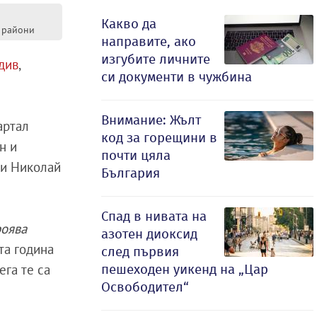
Какво да
 райони
направите, ако
изгубите личните
див
,
си документи в чужбина
Внимание: Жълт
артал
код за горещини в
н и
почти цяла
 и Николай
България
Спад в нивата на
роява
азотен диоксид
та година
след първия
ега те са
пешеходен уикенд на „Цар
Освободител“