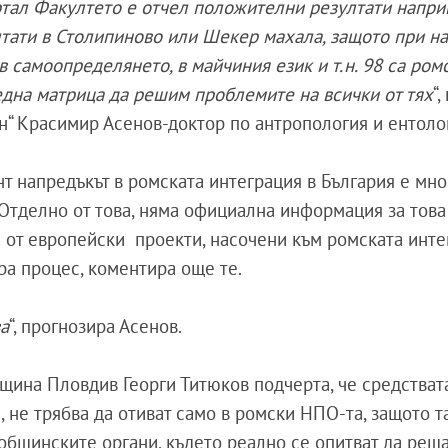
ртал Факултето е отчел положителни резултати напри
лтати в Столипиново или Шекер махала, защото при н
в самоопределянето, в майчиния език и т.н. 98 са ром
 една матрица да решим проблемите на всички от тях
“
рен“ Красимир Асенов-доктор по антропология и ентоло
т напредъкът в ромската интеграция в България е мног
 Отделно от това, няма официална информация за това
а от европейски проекти, насочени към ромската инте
ра процес, коментира още те.
ва
“, прогнозира Асенов.
бщина Пловдив Георги Титюков подчерта, че средствата
 не трябва да отиват само в ромски НПО-та, защото т
 общинските органи, където реално се опитват да реш