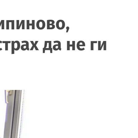
ипиново,
трах да не ги