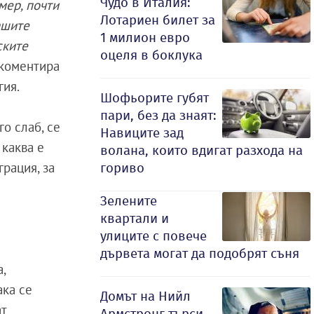
Чудо в Италия:
мер, почти
Лотариен билет за
ашите
1 милион евро
ските
оцеля в боклука
, коментира
гия.
Шофьорите губят
пари, без да знаят:
о слаб, се
Навиците зад
 каква е
волана, които вдигат разхода на
грация, за
гориво
Зелените
квартали и
улиците с повече
дървета могат да подобрят съня
,
ака се
Домът на Нийл
ат
Армстронг търси