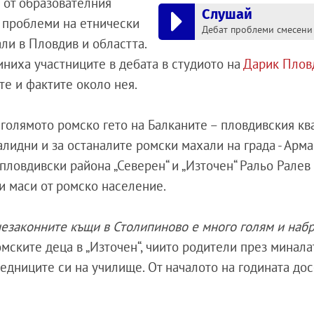
 от образователния
Слушай
е проблеми на етнически
Дебат проблеми смесени
ли в Пловдив и областта.
иниха участниците в дебата в студиото на
Дарик Плов
те и фактите около нея.
голямото ромско гето на Балканите – пловдивския кв
алидни и за останалите ромски махали на града - Арма
пловдивски района „Северен“ и „Източен“ Ральо Ралев
и маси от ромско население.
незаконните къщи в Столипиново е много голям и наб
ромските деца в „Източен“, чиито родители през минала
ледниците си на училище. От началото на годината дос