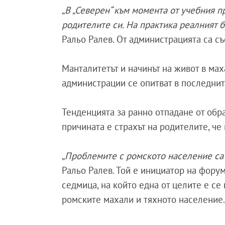
„
В „Северен“ към момента от учебния пр
родителите си. На практика реалният б
Ральо Ралев. От администрацията са съ
Манталитетът и начинът на живот в ма
администрации се опитват в последнит
Тенденцията за ранно отпадане от обр
причината е страхът на родителите, че
„
Проблемите с ромското население са 
Ральо Ралев. Той е инициатор на форум
седмица, на който една от целите е с
ромските махали и тяхното население