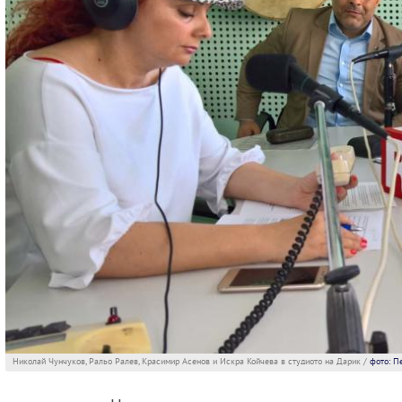
Николай Чунчуков, Ральо Ралев, Красимир Асенов и Искра Койчева в студиото на Дарик /
фото: П