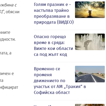
Голям празник е -
чужбина с
настъпва трайно
31
“, обясни
преобразяване в
природата (ВИДЕО)
онните
Опасно горещо
удности.
време в сряда:
Вижте кои области
ата, а
са под жълт код
Временно се
оричен е
променя
та
движението по
участък от АМ „Тракия“ в
нифицират
Софийска област