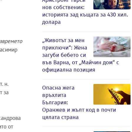
нов собственик:
историята зад къщата за 430 хил.
долара
„Животът за мен
навремето
приключи“: Жена
расимир
загуби бебето си
във Варна, от „Майчин дом“ с
официална позиция
. н.
Опасна жега
т за
връхлита
България:
Оранжев и жълт код в почти
цялата страна
сандрова
ито от