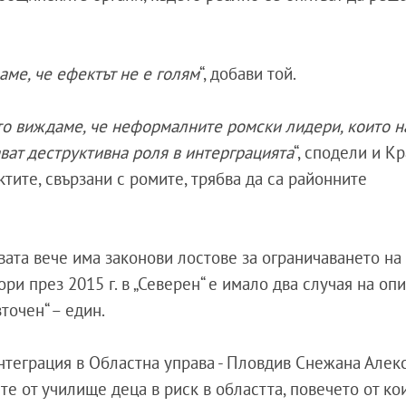
аме, че ефектът не е голям
“, добави той.
то виждаме, че неформалните ромски лидери, които 
ват деструктивна роля в интерграцията
“, сподели и К
ктите, свързани с ромите, трябва да са районните
ата вече има законови лостове за ограничаването на т
и през 2015 г. в „Северен“ е имало два случая на опи
точен“ – един.
нтеграция в Областна управа - Пловдив Снежана Алек
те от училище деца в риск в областта, повечето от ко