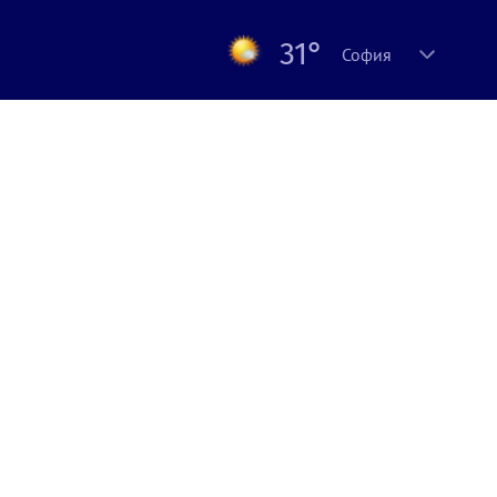
31°
София