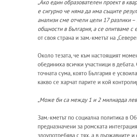
„
Ако един образователен проект в ква
е сигурно че няма да има същите резу
анализи сме отчели цели 17 разлики – 
общности в България, а се опитваме с
от своя страна и зам.-кметът на „Севе
Около тезата, че към настоящият момен
обединиха всички участници в дебата.
точната сума, която България е усвоил
какво се харчат парите и кой контроли
„
Може би са между 1 и 2 милиарда ле
Зам.-кметът по социална политика в О
предназначени за ромската интеграция,
злоупотребява с тях, а в държавните и