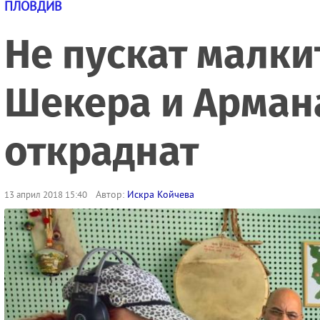
ПЛОВДИВ
Не пускат малки
Шекера и Армана
откраднат
Автор:
Искра Койчева
13 април 2018 15:40