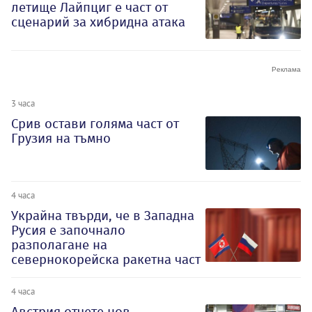
летище Лайпциг е част от
сценарий за хибридна атака
3 часа
Срив остави голяма част от
Грузия на тъмно
4 часа
Украйна твърди, че в Западна
Русия е започнало
разполагане на
севернокорейска ракетна част
4 часа
Австрия отчете нов