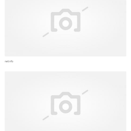
netinfo