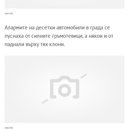
netinfo
Алармите на десетки автомобили в града се
пуснаха от силните гръмотевици, а някои и от
паднали върху тях клони.
netinfo