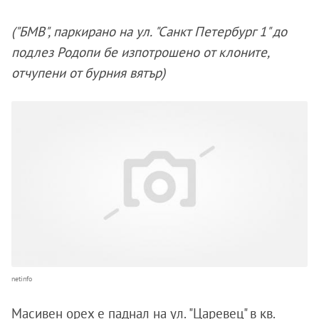
("БМВ", паркирано на ул. "Санкт Петербург 1" до
подлез Родопи бе изпотрошено от клоните,
отчупени от бурния вятър)
netinfo
Масивен орех е паднал на ул. "Царевец" в кв.