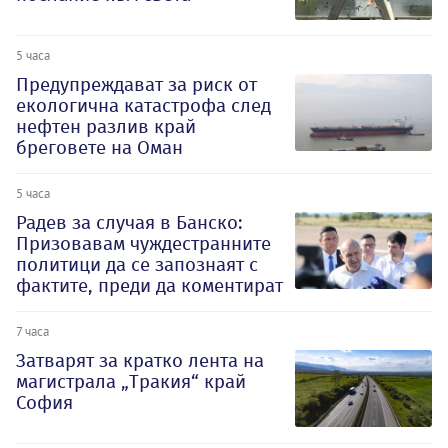
5 часа
Предупреждават за риск от
екологична катастрофа след
нефтен разлив край
бреговете на Оман
5 часа
Радев за случая в Банско:
Призовавам чуждестранните
политици да се запознаят с
фактите, преди да коментират
7 часа
Затварят за кратко лента на
магистрала „Тракия“ край
София