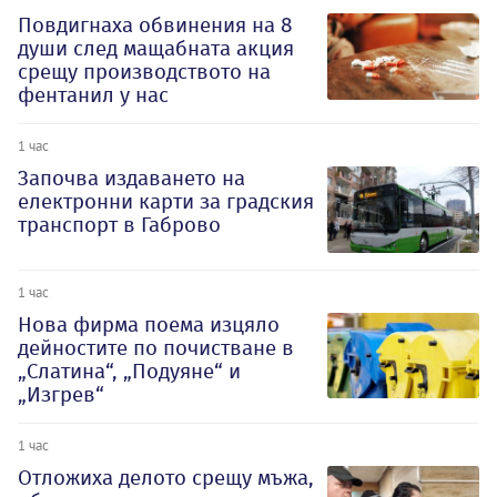
Повдигнаха обвинения на 8
души след мащабната акция
срещу производството на
фентанил у нас
1 час
Започва издаването на
електронни карти за градския
транспорт в Габрово
1 час
Нова фирма поема изцяло
дейностите по почистване в
„Слатина“, „Подуяне“ и
„Изгрев“
1 час
Отложиха делото срещу мъжа,