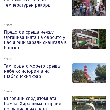
температурен рекорд
4 часа
Предстои среща между
Организацията на евреите у
нас и МВР заради скандала в
Банско
4 часа
Там, където морето среща
небето: историята на
Шабленския фар
5 часа
81 години след атомната
бомба: Хирошима отправи
послание към света