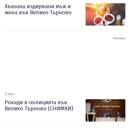
Хванаха издирвани мъж и
жена във Велико Търново
3 часа
Рокади в полицията във
Велико Търново (СНИМКИ)