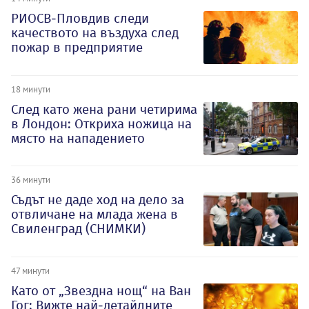
РИОСВ-Пловдив следи
качеството на въздуха след
пожар в предприятие
18 минути
След като жена рани четирима
в Лондон: Откриха ножица на
място на нападението
36 минути
Съдът не даде ход на дело за
отвличане на млада жена в
Свиленград (СНИМКИ)
47 минути
Като от „Звездна нощ“ на Ван
Гог: Вижте най-детайлните