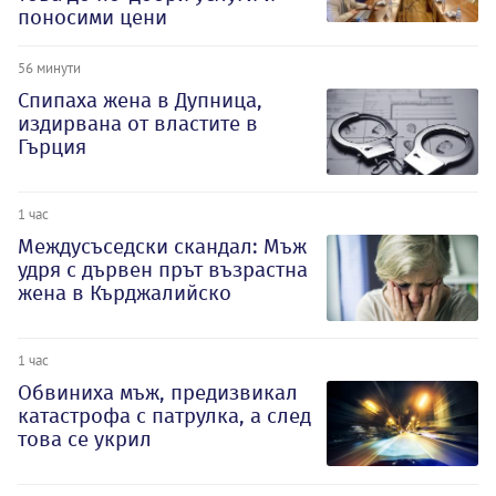
поносими цени
56 минути
Спипаха жена в Дупница,
издирвана от властите в
Гърция
1 час
Междусъседски скандал: Мъж
удря с дървен прът възрастна
жена в Кърджалийско
1 час
Обвиниха мъж, предизвикал
катастрофа с патрулка, а след
това се укрил