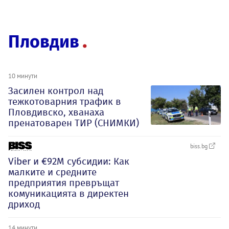
Пловдив
10 минути
Засилен контрол над
тежкотоварния трафик в
Пловдивско, хванаха
пренатоварен ТИР (СНИМКИ)
biss.bg
Viber и €92М субсидии: Как
малките и средните
предприятия превръщат
комуникацията в директен
дриход
14 минути