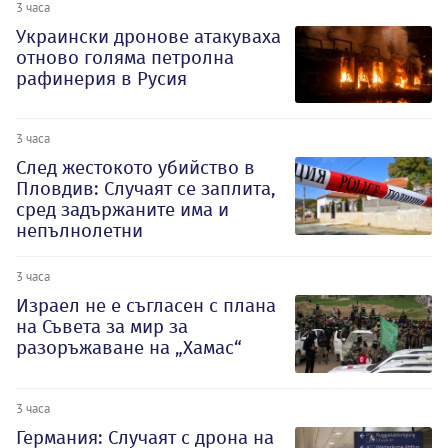
3 часа
Украински дронове атакуваха
отново голяма петролна
рафинерия в Русия
3 часа
След жестокото убийство в
Пловдив: Случаят се заплита,
сред задържаните има и
непълнолетни
3 часа
Израел не е съгласен с плана
на Съвета за мир за
разоръжаване на „Хамас“
3 часа
Германия: Случаят с дрона на