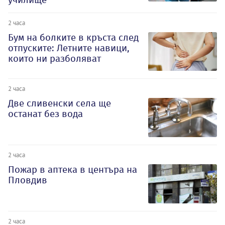
2 часа
Бум на болките в кръста след
отпуските: Летните навици,
които ни разболяват
2 часа
Две сливенски села ще
останат без вода
2 часа
Пожар в аптека в центъра на
Пловдив
2 часа