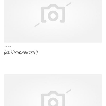
netinfo
(кв."Смирненски")