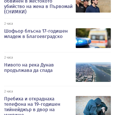
обвинен в жестокото
убийство на жена в Първомай
(СНИМКИ)
2 часа
Шофьор блъсна 17-годишен
младеж в Благоевградско
2 часа
Нивото на река Дунав
продължава да спада
2 часа
Пребиха и откраднаха
телефона на 19-годишен
тийнейджър в двор на
училище