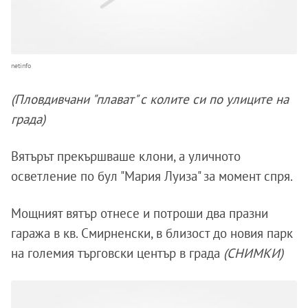
netinfo
(Пловдивчани "плават" с колите си по улиците на
града)
Вятърът прекършваше клони, а уличното
осветление по бул "Мария Луиза" за момент спря.
Мощният вятър отнесе и потроши два празни
гаража в кв. Смирненски, в близост до новия парк
на големия търговски център в града
(СНИМКИ)