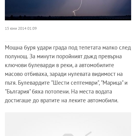
15 юни 2014 01:09
Мощна буря удари града под тепетата малко след
полунощ. За минути поройният дъжд превърна
ключови булеварди в реки, а автомобилите
масово отбиваха, заради нулевата видимост на
пътя. Булевардите "Шести септември", "Марица" и
"България" бяха потопени. На места водата
достигаше до вратите на леките автомобили.