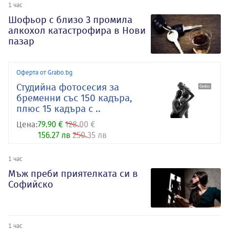
1 час
Шофьор с близо 3 промила
алкохол катастрофира в Нови
пазар
Оферта от Grabo.bg
Студийна фотосесия за
бременни със 150 кадъра,
плюс 15 кадъра с ..
Цена:
79.90 €
128.00 €
156.27 лв
250.35 лв
1 час
Мъж преби приятелката си в
Софийско
1 час