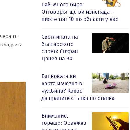
най-много бира:
Отговорът ще ви изненада -
вижте топ 10 по области у нас
вчера тя
Светлината на
българското
докладчика
слово: Стефан
Цанев на 90
Банковата ви
карта изчезна в
чужбина? Какво
да правите стъпка по стъпка
Внимание,
горещо: Оранжев