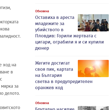
тизи,
Обновена
Оставиха в ареста
окторката
младежите за
нкова
убийството в
Пловдив: Горили жертвата с
валидност.
цигари, ограбили я и си купили
дюнер
Жегите достигат
е ход на
своя пик, картата
ване в
на България
 с
светва в предупредителен
 мярка за
оранжев код
по делото.
Обновена
ковитското
Брутално насилие