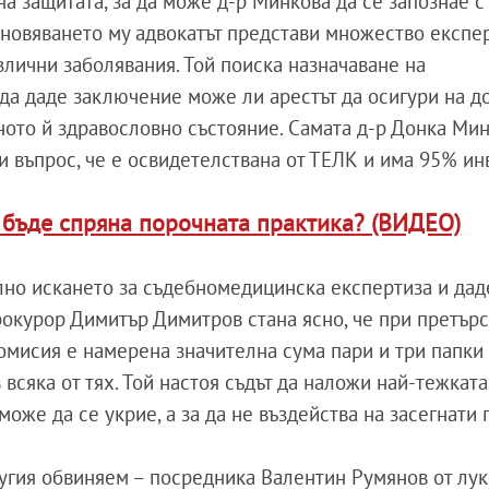
а защитата, за да може д-р Минкова да се запознае с
новяването му адвокатът представи множество експер
лични заболявания. Той поиска назначаване на
да даде заключение може ли арестът да осигури на д
ното й здравословно състояние. Самата д-р Донка Ми
и въпрос, че е освидетелствана от ТЕЛК и има 95% ин
 бъде спряна порочната практика? (ВИДЕО)
лно искането за съдебномедицинска експертиза и дад
окурор Димитър Димитров стана ясно, че при претърс
мисия е намерена значителна сума пари и три папки
 всяка от тях. Той настоя съдът да наложи най-тежката
же да се укрие, а за да не въздейства на засегнати 
угия обвиняем – посредника Валентин Румянов от лу