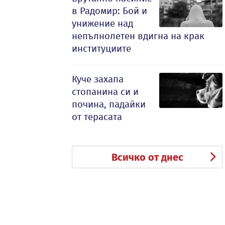
в Радомир: Бой и
унижение над
непълнолетен вдигна на крак
институциите
Куче захапа
стопанина си и
почина, падайки
от терасата
Всичко от днес