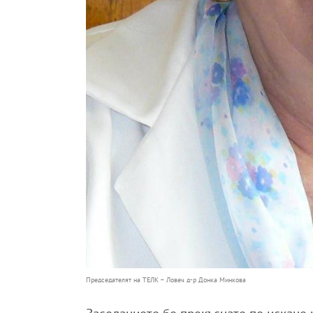
Председателят на ТЕЛК – Ловеч д-р Донка Минкова