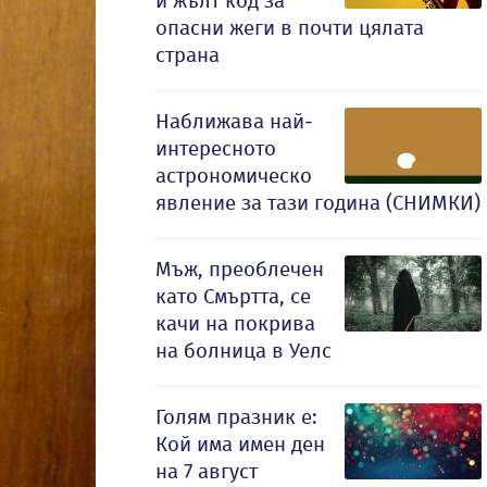
и жълт код за
опасни жеги в почти цялата
страна
Наближава най-
интересното
астрономическо
явление за тази година (СНИМКИ)
Мъж, преоблечен
като Смъртта, се
качи на покрива
на болница в Уелс
Голям празник е:
Кой има имен ден
на 7 август