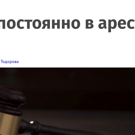
 постоянно в аре
 Тодорова