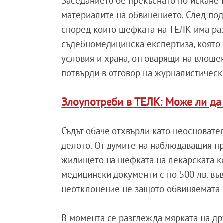
Заседанието бе прекъснато по искане н
материалите на обвинението. След под
според които шефката на ТЕЛК има раз
съдебномедицинска експертиза, която 
условия и храна, отговарящи на влоше
потвърди в отговор на журналистическ
Злоупотреби в ТЕЛК: Може ли да
Съдът обаче отхвърли като неосновате
делото. От думите на наблюдаващия пр
жилището на шефката на лекарската ко
медицински документи с по 500 лв. във
неотклонение не защото обвиняемата мо
В момента се разглежда мярката на др