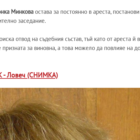
нка Минкова
остава за постоянно в ареста, постанови
телно заседание.
иска отвод на съдебния състав, тъй като от ареста й 
е призната за виновна, а това можело да повлияе на 
К - Ловеч (СНИМКА)