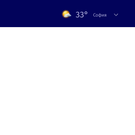
33°
София