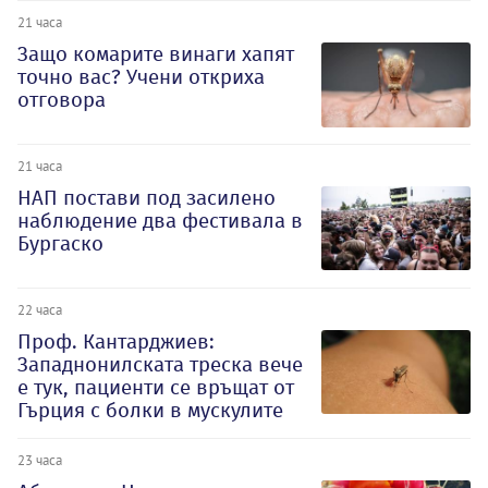
21 часа
Защо комарите винаги хапят
точно вас? Учени откриха
отговора
21 часа
НАП постави под засилено
наблюдение два фестивала в
Бургаско
22 часа
Проф. Кантарджиев:
Западнонилската треска вече
е тук, пациенти се връщат от
Гърция с болки в мускулите
23 часа