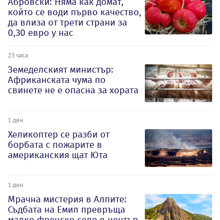
Абровски: Няма как домат,
който се води първо качество,
да влиза от трети страни за
0,30 евро у нас
23 часа
Земеделският министър:
Африканската чума по
свинете не е опасна за хората
1 ден
Хеликоптер се разби от
борбата с пожарите в
американския щат Юта
1 ден
Мрачна мистерия в Алпите:
Съдбата на Емил превръща
малко френско село в център