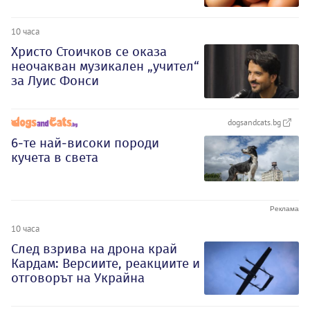
10 часа
Христо Стоичков се оказа
неочакван музикален „учител“
за Луис Фонси
dogsandcats.bg
6-те най-високи породи
кучета в света
10 часа
След взрива на дрона край
Кардам: Версиите, реакциите и
отговорът на Украйна