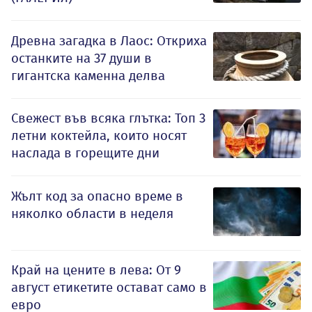
Древна загадка в Лаос: Откриха
останките на 37 души в
гигантска каменна делва
Свежест във всяка глътка: Топ 3
летни коктейла, които носят
наслада в горещите дни
Жълт код за опасно време в
няколко области в неделя
Край на цените в лева: От 9
август етикетите остават само в
евро