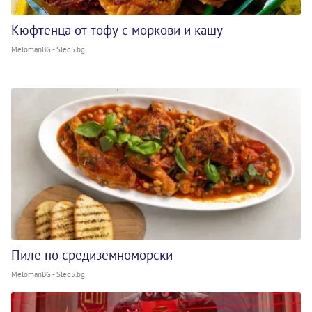
Кюфтенца от тофу с моркови и кашу
MelomanBG - Sled5.bg
Пиле по средиземноморски
MelomanBG - Sled5.bg