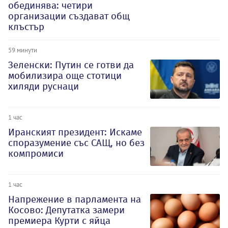
обединява: четири
организации създават общ
клъстър
59 минути
Зеленски: Путин се готви да
мобилизира още стотици
хиляди руснаци
1 час
Иранският президент: Искаме
споразумение със САЩ, но без
компромиси
1 час
Напрежение в парламента на
Косово: Депутатка замери
премиера Курти с яйца