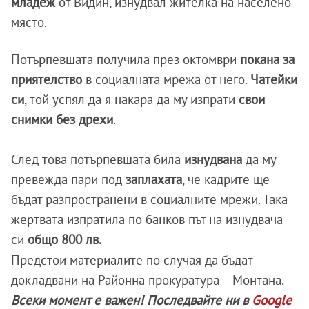
младеж
от Видин, изнудвал жителка на населено
място.
Потърпевшата получила през октомври
покана за
приятелство
в социалната мрежа от него.
Чатейки
си
, той успял да я накара да му изпрати
свои
снимки без дрехи
.
След това потърпевшата била
изнудвана
да му
превежда пари под
заплахата
, че кадрите ще
бъдат разпространени в социалните мрежи. Така
жертвата изпратила по банков път на изнудвача
си
общо 800 лв.
Предстои материалите по случая да бъдат
докладвани на Районна прокуратура – Монтана.
Всеки момент е важен! Последвайте ни в
Google