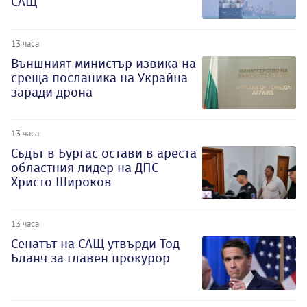
САЩ
13 часа
Външният министър извика на
среща посланика на Украйна
заради дрона
13 часа
Съдът в Бургас остави в ареста
областния лидер на ДПС
Христо Широков
13 часа
Сенатът на САЩ утвърди Тод
Бланч за главен прокурор