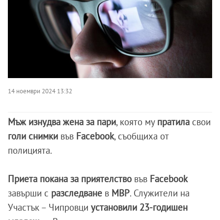
14 ноември 2024 13:32
Мъж изнудва жена за пари
, която му
пратила
свои
голи снимки
във
Facebook
, съобщиха от
полицията.
Приета покана за приятелство
във
Facebook
завърши с
разследване
в
МВР
. Служители на
Участък – Чипровци
установили 23-годишен