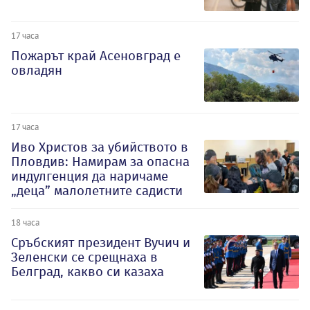
17 часа
Пожарът край Асеновград е
овладян
17 часа
Иво Христов за убийството в
Пловдив: Намирам за опасна
индулгенция да наричаме
„деца” малолетните садисти
18 часа
Сръбският президент Вучич и
Зеленски се срещнаха в
Белград, какво си казаха