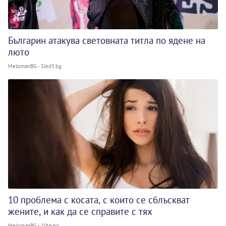
Българин атакува световната титла по ядене на
люто
MelomanBG - Sled5.bg
10 проблема с косата, с които се сблъскват
жените, и как да се справите с тях
MelomanBG - 10te.bg