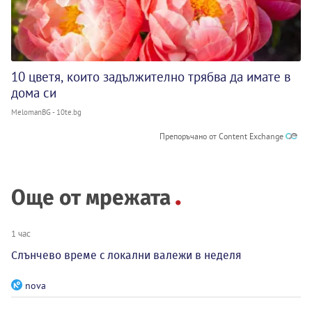
10 цветя, които задължително трябва да имате в
дома си
MelomanBG - 10te.bg
Препоръчано от Content Exchange
Още от мрежата
1 час
Слънчево време с локални валежи в неделя
nova