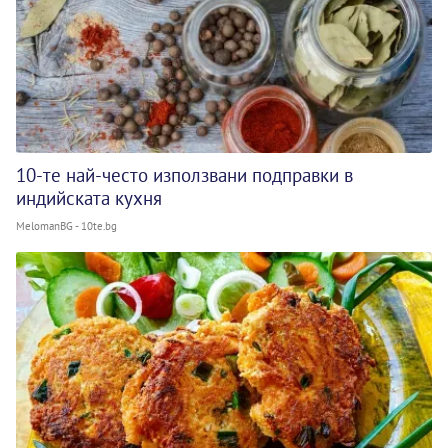
10-те най-често използвани подправки в
индийската кухня
MelomanBG - 10te.bg