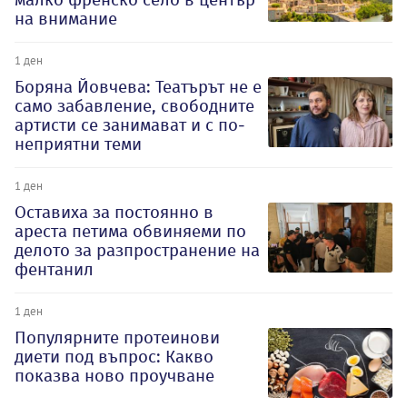
на внимание
1 ден
Боряна Йовчева: Театърът не е
само забавление, свободните
артисти се занимават и с по-
неприятни теми
1 ден
Оставиха за постоянно в
ареста петима обвиняеми по
делото за разпространение на
фентанил
1 ден
Популярните протеинови
диети под въпрос: Какво
показва ново проучване