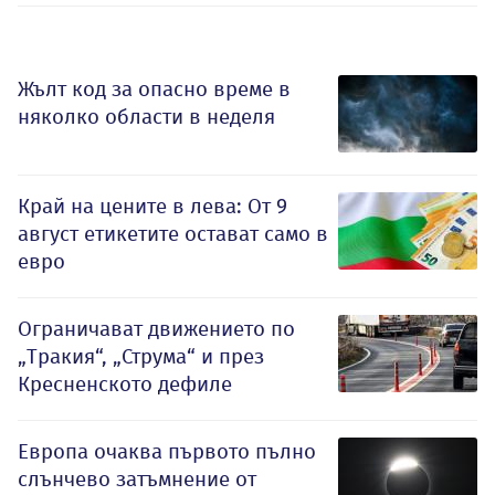
Жълт код за опасно време в
няколко области в неделя
Край на цените в лева: От 9
август етикетите остават само в
евро
Ограничават движението по
„Тракия“, „Струма“ и през
Кресненското дефиле
Европа очаква първото пълно
слънчево затъмнение от