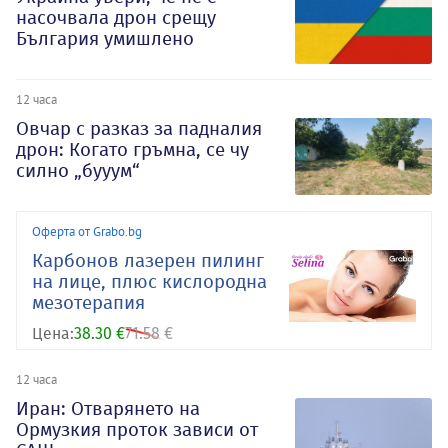
насочвала дрон срещу
България умишлено
12 часа
Овчар с разказ за падналия
дрон: Когато гръмна, се чу
силно „бууум“
Оферта от Grabo.bg
Карбонов лазерен пилинг
на лице, плюс кислородна
мезотерапия
Цена:
38.30 €
71.58 €
12 часа
Иран: Отварянето на
Ормузкия проток зависи от