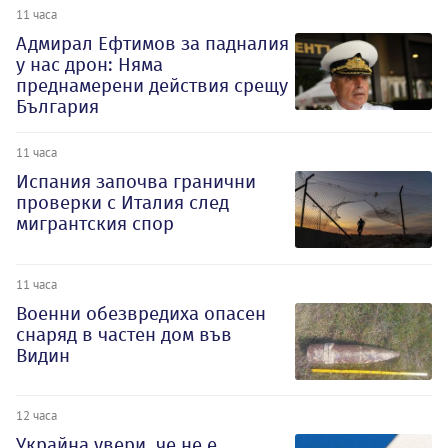
11 часа
Адмирал Ефтимов за падналия
у нас дрон: Няма
преднамерени действия срещу
България
11 часа
Испания започва гранични
проверки с Италия след
мигрантския спор
11 часа
Военни обезвредиха опасен
снаряд в частен дом във
Видин
12 часа
Украйна увери, че не е