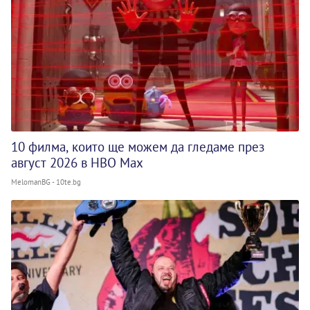
10 филма, които ще можем да гледаме през
август 2026 в HBO Max
MelomanBG - 10te.bg