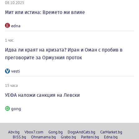
08.10.2025
Мит или истина: Времето ми влияе
edna
1 час
Идва ли краят на кризата? Иран и Оман с пробив в
преговорите за Ормузкия проток
vesti
15 часа
УЕФА наложи санкция на Левски
gong
Abv.bg
Vbox7.com
Gong.bg
DogsAndCats.bg
CarMarket.bg
BISS.bg
Ohnamama.bg
Grabo.bg
Pariteni.bg
Edna.bg