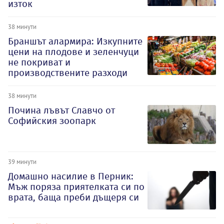
изток
38 минути
Браншът алармира: Изкупните
цени на плодове и зеленчуци
не покриват и
производствените разходи
38 минути
Почина лъвът Славчо от
Софийския зоопарк
39 минути
Домашно насилие в Перник:
Мъж поряза приятелката си по
врата, баща преби дъщеря си