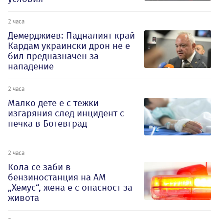
2 часа
Демерджиев: Падналият край
Кардам украински дрон не е
бил предназначен за
нападение
2 часа
Малко дете е с тежки
изгаряния след инцидент с
печка в Ботевград
2 часа
Кола се заби в
бензиностанция на АМ
„Хемус“, жена е с опасност за
живота