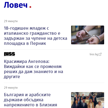
Ловеч
29 минути
18-годишен младеж с
италианско гражданство е
задържан за чупене на детска
площадка в Перник
biss.bg
Красимира Ангелова:
Виждайки как се променям
реших да дам знанието и на
другите
29 минути
България и арабските
държави обсъдиха
напрежението в Близкия