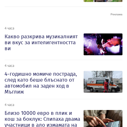
4 часа
Какво разкрива музикалният
ви вкус за интелигентността
ви
4 часа
4-годишно момиче пострада,
след като беше блъснато от
автомобил на заден ход в
Мъглиж
4 часа
Близо 10000 евро в плик и
кош за боклук: Спипаха двама
участници в ало измамата на