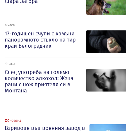
Стара Загора
4 часа
17-годишен счупи с камъни
панорамното стъкло на тир
край Белоградчик
4 часа
След употреба на голямо
количество алкохол: Жена
рани с нож приятеля си в
Монтана
Обновена
Взривове във военния завод в