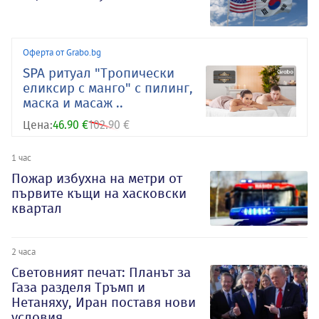
Оферта от Grabo.bg
SPA ритуал "Тропически
еликсир с манго" с пилинг,
маска и масаж ..
Цена:
46.90 €
102.90 €
1 час
Пожар избухна на метри от
първите къщи на хасковски
квартал
2 часа
Световният печат: Планът за
Газа разделя Тръмп и
Нетаняху, Иран поставя нови
условия