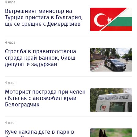
4 часа
Вътрешният министър на
Турция пристига в България,
ще се срещне с Демерджиев
4 часа
Стрелба в правителствена
сграда край Банкок, бивш
депутат е задържан
4 часа
Моторист пострада при челен
сблъсък с автомобил край
Белоградчик
4 часа
Куче нахапа дете в парк в