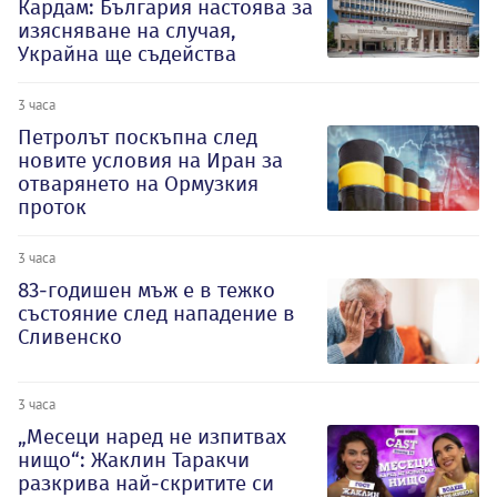
Кардам: България настоява за
изясняване на случая,
Украйна ще съдейства
3 часа
Петролът поскъпна след
новите условия на Иран за
отварянето на Ормузкия
проток
3 часа
83-годишен мъж е в тежко
състояние след нападение в
Сливенско
3 часа
„Месеци наред не изпитвах
нищо“: Жаклин Таракчи
разкрива най-скритите си