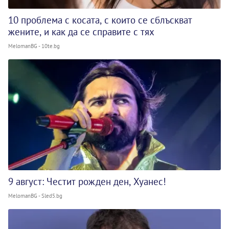
10 проблема с косата, с които се сблъскват
жените, и как да се справите с тях
MelomanBG - 10te.bg
9 август: Честит рожден ден, Хуанес!
MelomanBG - Sled5.bg