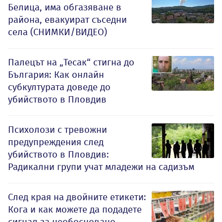
Белица, има обгазяване в
района, евакуират съседни
села (СНИМКИ/ВИДЕО)
Палецът на „Тесак“ стигна до
България: Как онлайн
субкултурата доведе до
убийството в Пловдив
Психолози с тревожни
предупреждения след
убийството в Пловдив:
Радикални групи учат младежи на садизъм
След края на двойните етикети:
Кога и как можете да подадете
сигнал за необосновано