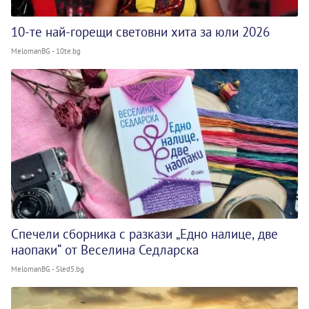
10-те най-горещи световни хита за юли 2026
MelomanBG - 10te.bg
Спечели сборника с разкази „Едно налице, две
наопаки“ от Веселина Седларска
MelomanBG - Sled5.bg