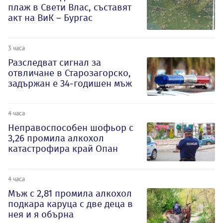
плаж в Свети Влас, съставят
акт на ВиК – Бургас
3 часа
Разследват сигнал за
отвличане в Старозагорско,
задържан е 34-годишен мъж
4 часа
Неправоспособен шофьор с
3,26 промила алкохол
катастрофира край Опан
4 часа
Мъж с 2,81 промила алкохол
подкара каруца с две деца в
нея и я обърна