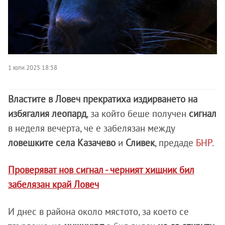
1 юли 2025 18:58
Властите в Ловеч прекратиха издирването на
избягалия леопард
, за който беше получен
сигнал
в неделя вечерта, че е забелязан между
ловешките села Казачево
и
Сливек
, предаде
БНР
.
Проверяват нов сигнал - черният хищник бил
забелязан край Ловеч
И днес в района около мястото, за което се