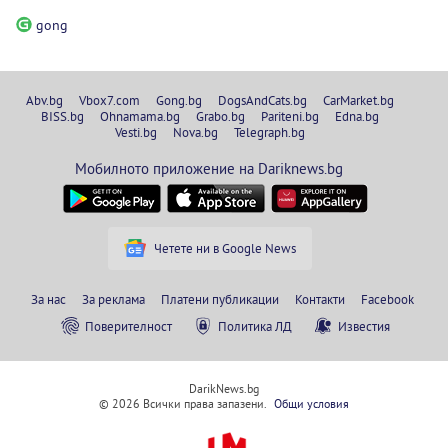
gong
Abv.bg
Vbox7.com
Gong.bg
DogsAndCats.bg
CarMarket.bg
BISS.bg
Ohnamama.bg
Grabo.bg
Pariteni.bg
Edna.bg
Vesti.bg
Nova.bg
Telegraph.bg
Мобилното приложение на Dariknews.bg
Четете ни в Google News
За нас
За реклама
Платени публикации
Контакти
Facebook
Поверителност
Политика ЛД
Известия
DarikNews.bg
© 2026 Всички права запазени.
Общи условия