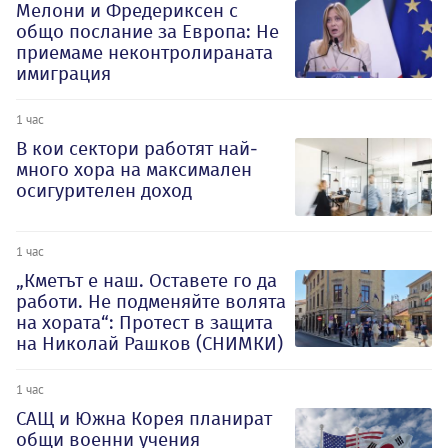
Мелони и Фредериксен с
общо послание за Европа: Не
приемаме неконтролираната
имиграция
1 час
В кои сектори работят най-
много хора на максимален
осигурителен доход
1 час
„Кметът е наш. Оставете го да
работи. Не подменяйте волята
на хората“: Протест в защита
на Николай Рашков (СНИМКИ)
1 час
САЩ и Южна Корея планират
общи военни учения