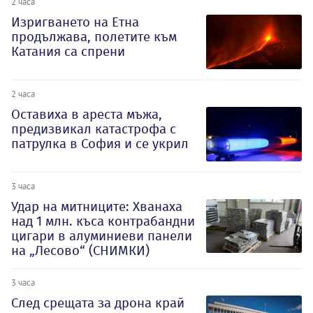
2 часа
Изригването на Етна
продължава, полетите към
Катания са спрени
2 часа
Оставиха в ареста мъжа,
предизвикал катастрофа с
патрулка в София и се укрил
3 часа
Удар на митниците: Хванаха
над 1 млн. къса контрабандни
цигари в алуминиеви панели
на „Лесово“ (СНИМКИ)
3 часа
След срещата за дрона край