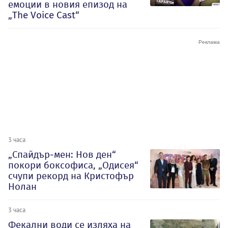
емоции в новия епизод на
„The Voice Cast“
3 часа
„Спайдър-мен: Нов ден“
покори боксофиса, „Одисея“
счупи рекорд на Кристофър
Нолан
3 часа
Фекални води се изляха на