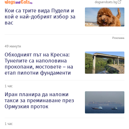
dogsandcats.bg
Кои са трите вида Пудели и
кой е най-добрият избор за
вас
49 минути
Обходният път на Кресна:
Тунелите са наполовина
прокопани, мостовете – на
етап пилотни фундаменти
1 час
Иран планира да наложи
такси за преминаване през
Ормузкия проток
1 час