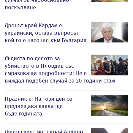
поскъпване
Дронът край Кардам е
украински, остава въпросът
кой го е насочил към България
Съдията по делото за
убийството в Пловдив със
смразяващи подробности: Не е
виждал подобен случай за 20 години стаж
Празник е: На този ден се
предвещава каква ще
бъде годината
Дяволският мост край Ардино