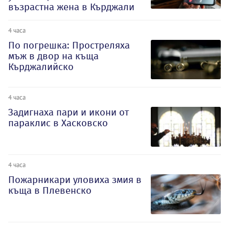
възрастна жена в Кърджали
4 часа
По погрешка: Простреляха
мъж в двор на къща
Кърджалийско
4 часа
Задигнаха пари и икони от
параклис в Хасковско
4 часа
Пожарникари уловиха змия в
къща в Плевенско