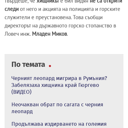
твърдеше, че
хищникът
е бил видян
не са открити
следи
от него и акцията на полицията и горските
служители е преустановена. Това съобщи
директорът на държавното горско стопанство в
Ловеч инж.
Младен
Миков
.
По темата
Черният леопард мигрира в Румъния?
Забелязаха хищника край Гюргево
(ВИДЕО)
Неочакван обрат по сагата с черния
леопард
Продължава издирването на големия