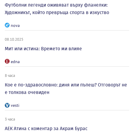
Футболни легенди оживяват върху фланелки:
Художникът, който превръща спорта в изкуство
nova
08.10.2025
Мит или истина: Времето ми влияе
edna
8 часа
Кое е по-здравословно: диня или пъпеш? Отговорът не
е толкова очевиден
vesti
3 часа
АЕК Атина с коментар за Акрам Бурас