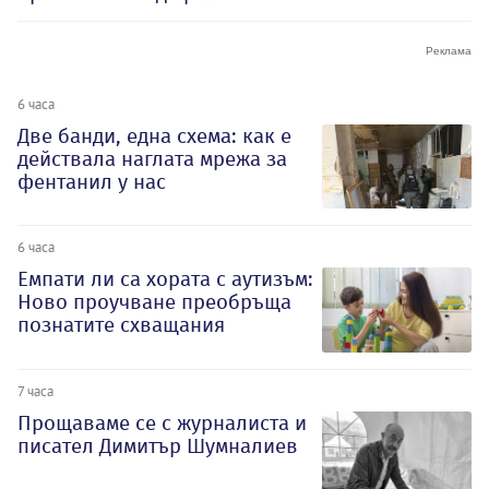
6 часа
Две банди, една схема: как е
действала наглата мрежа за
фентанил у нас
6 часа
Емпати ли са хората с аутизъм:
Ново проучване преобръща
познатите схващания
7 часа
Прощаваме се с журналиста и
писател Димитър Шумналиев