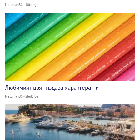
MelomanBG - 10te.bg
Любимият цвят издава характера ни
MelomanBG - Sled5.bg