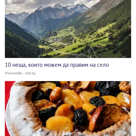
10 неща, които можем да правим на село
MelomanBG - 10te.bg