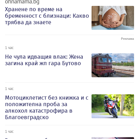
ohnamama.bg
Хранене по време на
бременност с близнаци: Какво
трябва да знаете
1 час
Не чула идващия влак: Жена
загина край жп гара Бутово
1 час
Мотоциклетист без книжка и с
положителна проба за
алкохол катастрофира в
Благоевградско
1 час