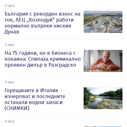
3 часа
България с рекорден износ на
ток, АЕЦ „Козлодуй“ работи
нормално въпреки ниския
Дунав
3 часа
На 75 години, но в бизнеса с
кокаина: Спипаха криминално
проявен дилър в Разградско
3 часа
Горещините в Италия
изчерпват и последните
останали водни запаси
(СНИМКИ)
4 часа