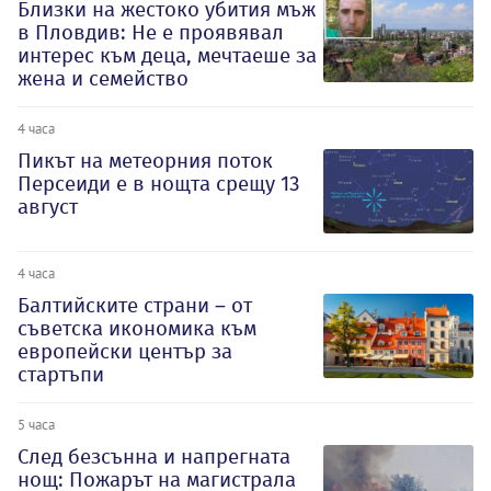
Близки на жестоко убития мъж
в Пловдив: Не е проявявал
интерес към деца, мечтаеше за
жена и семейство
4 часа
Пикът на метеорния поток
Персеиди е в нощта срещу 13
август
4 часа
Балтийските страни – от
съветска икономика към
европейски център за
стартъпи
5 часа
След безсънна и напрегната
нощ: Пожарът на магистрала