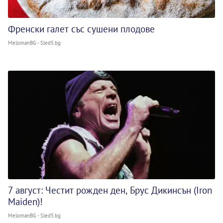
Френски галет със сушени плодове
MelomanBG - Sled5.bg
7 август: Честит рожден ден, Брус Дикинсън (Iron
Maiden)!
MelomanBG - Sled5.bg