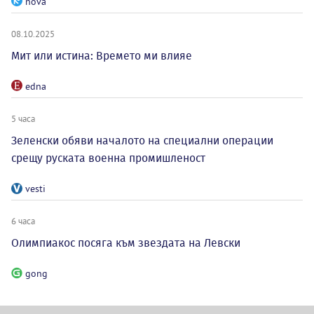
nova
08.10.2025
Мит или истина: Времето ми влияе
edna
5 часа
Зеленски обяви началото на специални операции
срещу руската военна промишленост
vesti
6 часа
Олимпиакос посяга към звездата на Левски
gong