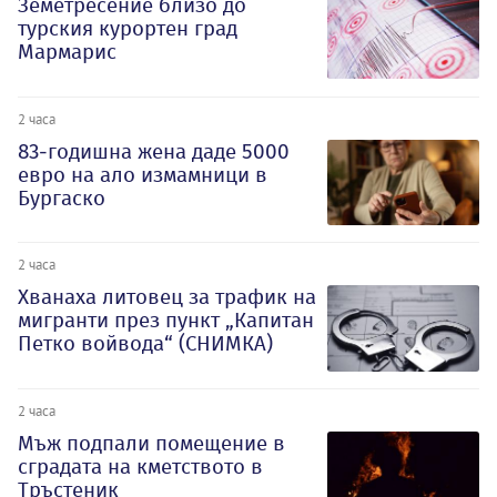
Земетресение близо до
турския курортен град
Мармарис
2 часа
83-годишна жена даде 5000
евро на ало измамници в
Бургаско
2 часа
Хванаха литовец за трафик на
мигранти през пункт „Капитан
Петко войвода“ (СНИМКА)
2 часа
Мъж подпали помещение в
сградата на кметството в
Тръстеник