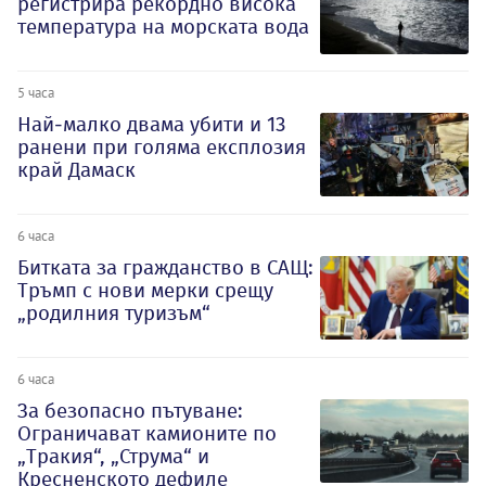
регистрира рекордно висока
температура на морската вода
5 часа
Най-малко двама убити и 13
ранени при голяма експлозия
край Дамаск
6 часа
Битката за гражданство в САЩ:
Тръмп с нови мерки срещу
„родилния туризъм“
6 часа
За безопасно пътуване:
Ограничават камионите по
„Тракия“, „Струма“ и
Кресненското дефиле