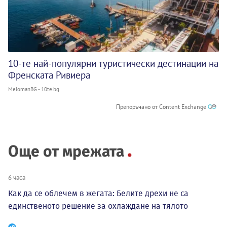
10-те най-популярни туристически дестинации на
Френската Ривиера
MelomanBG - 10te.bg
Препоръчано от Content Exchange
Още от мрежата
6 часа
Как да се облечем в жегата: Белите дрехи не са
единственото решение за охлаждане на тялото