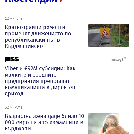
12 минути
Краткотрайни ремонти
променят движението по
републикански път в
Кърджалийско
biss.bg
Viber и €92М субсидии: Как
малките и средните
предприятия превръщат
комуникацията в директен
дриход
32 минути
Възрастна жена даде близо 10
000 евро на ало измамници в
Кърджали