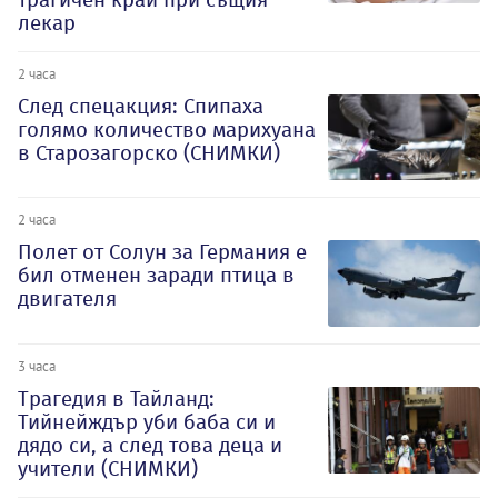
лекар
2 часа
След спецакция: Спипаха
голямо количество марихуана
в Старозагорско (СНИМКИ)
2 часа
Полет от Солун за Германия е
бил отменен заради птица в
двигателя
3 часа
Трагедия в Тайланд:
Тийнейждър уби баба си и
дядо си, а след това деца и
учители (СНИМКИ)