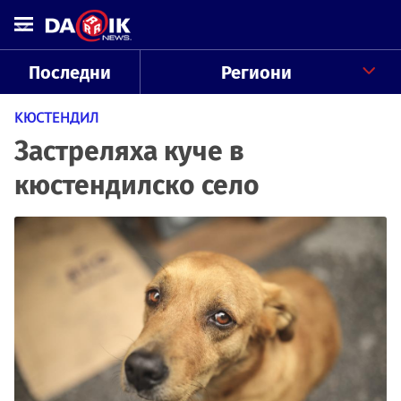
Последни
Региони
КЮСТЕНДИЛ
Застреляха куче в
кюстендилско село