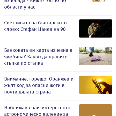
изненада - вижте топ 10 по
области у нас
Светлината на българското
слово: Стефан Цанев на 90
Банковата ви карта изчезна в
чужбина? Какво да правите
стъпка по стъпка
Внимание, горещо: Оранжев и
жълт код за опасни жеги в
почти цялата страна
Наближава най-интересното
астрономическо явление за