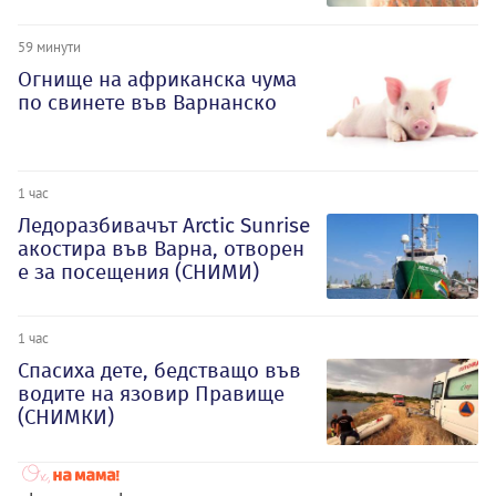
59 минути
Огнище на африканска чума
по свинете във Варнанско
1 час
Ледоразбивачът Arctic Sunrise
акостира във Варна, отворен
е за посещения (СНИМИ)
1 час
Спасиха дете, бедстващо във
водите на язовир Правище
(СНИМКИ)