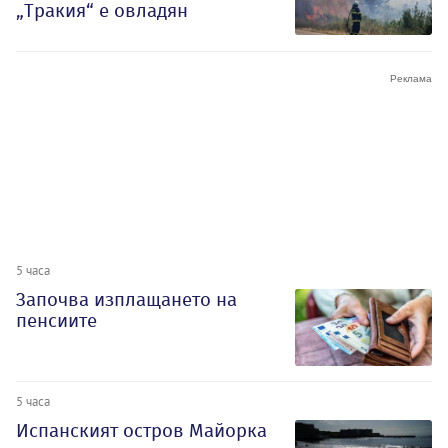
„Тракия“ е овладян
5 часа
Започва изплащането на
пенсиите
5 часа
Испанският остров Майорка