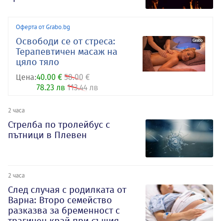
Оферта от Grabo.bg
Освободи се от стреса:
Терапевтичен масаж на
цяло тяло
Цена:
40.00 €
58.00 €
78.23 лв
113.44 лв
2 часа
Стрелба по тролейбус с
пътници в Плевен
2 часа
След случая с родилката от
Варна: Второ семейство
разказва за бременност с
трагичен край при същия