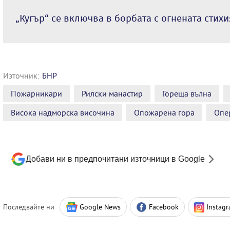
„Кугър“ се включва в борбата с огнената стихи
Източник:
БНР
Пожарникари
Рилски манастир
Гореща вълна
Висока надморска височина
Опожарена гора
Опе
Добави ни в предпочитани източници в Google
Последвайте ни
Google News
Facebook
Instag