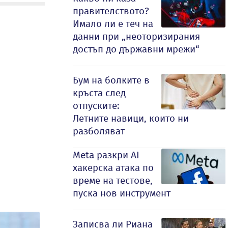
правителството?
Имало ли е теч на
данни при „неоторизирания
достъп до държавни мрежи“
Бум на болките в
кръста след
отпуските:
Летните навици, които ни
разболяват
Meta разкри AI
хакерска атака по
време на тестове,
пуска нов инструмент
Записва ли Риана