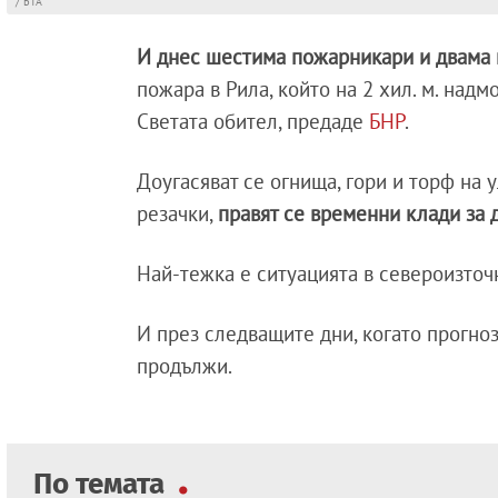
/ БТА
И днес шестима пожарникари и двама 
пожара в Рила, който на 2 хил. м. над
Светата обител, предаде
БНР
.
Доугасяват се огнища, гори и торф на у
резачки,
правят се временни клади за 
Най-тежка е ситуацията в североизточн
И през следващите дни, когато прогно
продължи.
По темата