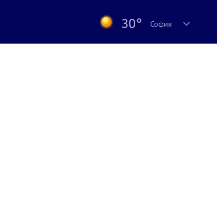
30°
София