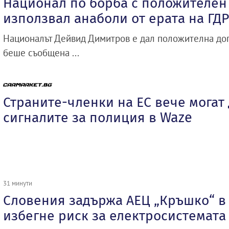
Национал по борба с положителен 
използвал анаболи от ерата на ГДР
Националът Дейвид Димитров е дал положителна доп
беше съобщена ...
Страните-членки на ЕС вече могат
сигналите за полиция в Waze
31 минути
Словения задържа АЕЦ „Кръшко“ в 
избегне риск за електросистемата