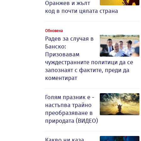
Оранжев и жълт
код в почти цялата страна
Обновена
Радев за случая в
Банско:
Призовавам
чуждестранните политици да се
запознаят с фактите, преди да
коментират
Голям празник е -
настъпва трайно
преобразяване в
природата (ВИДЕО)
Какво ни каза