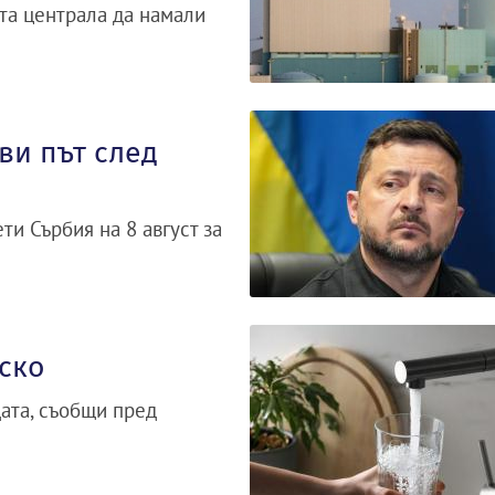
та централа да намали
ви път след
и Сърбия на 8 август за
ско
дата, съобщи пред