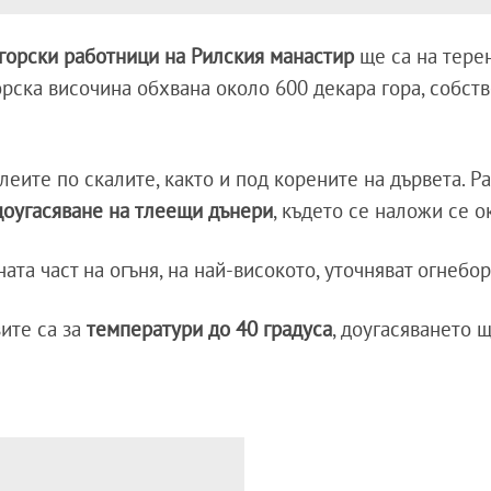
горски работници на Рилския манастир
ще са на тере
морска височина обхвана около 600 декара гора, собст
леите по скалите, както и под корените на дървета. Ра
доугасяване на тлеещи дънери
, където се наложи се о
ата част на огъня, на най-високото, уточняват огнебор
зите са за
температури до 40 градуса
, доугасяването 