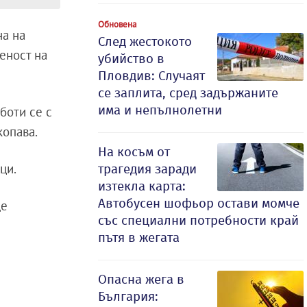
Обновена
на на
След жестокото
веност на
убийство в
Пловдив: Случаят
се заплита, сред задържаните
има и непълнолетни
боти се с
копава.
На косъм от
ци.
трагедия заради
изтекла карта:
Автобусен шофьор остави момче
ще
със специални потребности край
пътя в жегата
Опасна жега в
България: