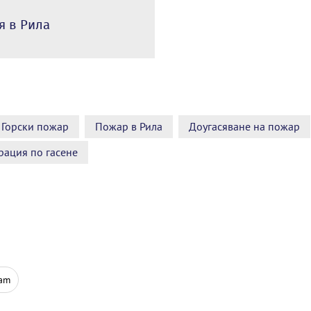
я в Рила
Горски пожар
Пожар в Рила
Доугасяване на пожар
рация по гасене
ram