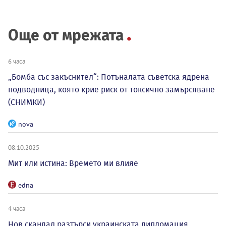
Още от мрежата
6 часа
„Бомба със закъснител“: Потъналата съветска ядрена
подводница, която крие риск от токсично замърсяване
(СНИМКИ)
nova
08.10.2025
Мит или истина: Времето ми влияе
edna
4 часа
Нов скандал разтърси украинската дипломация,