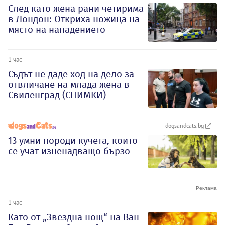
След като жена рани четирима
в Лондон: Откриха ножица на
място на нападението
1 час
Съдът не даде ход на дело за
отвличане на млада жена в
Свиленград (СНИМКИ)
dogsandcats.bg
13 умни породи кучета, които
се учат изненадващо бързо
1 час
Като от „Звездна нощ“ на Ван