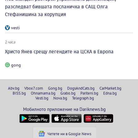
разследват бившата посланичка в САЩ Олга
Стефанишина за корупция
vesti
2 часа
Христо Янев срещу легендите на ЦСКА в Европа
gong
Abv.bg
Vbox7.com
Gong.bg
DogsAndCats.bg
CarMarket.bg
BISS.bg
Ohnamama.bg
Grabo.bg
Pariteni.bg
Edna.bg
Vesti.bg
Nova.bg
Telegraph.bg
Мобилното приложение на Dariknews.bg
Четете ни в Google News