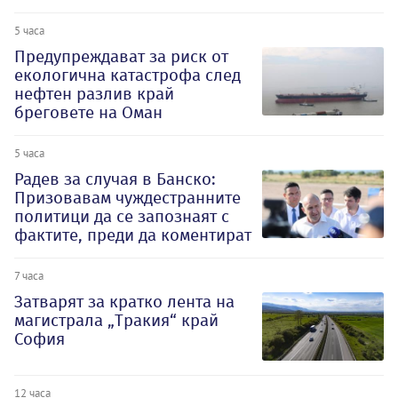
5 часа
Предупреждават за риск от
екологична катастрофа след
нефтен разлив край
бреговете на Оман
5 часа
Радев за случая в Банско:
Призовавам чуждестранните
политици да се запознаят с
фактите, преди да коментират
7 часа
Затварят за кратко лента на
магистрала „Тракия“ край
София
12 часа