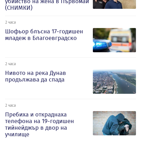
убийство на жена в Първомай
(СНИМКИ)
2 часа
Шофьор блъсна 17-годишен
младеж в Благоевградско
2 часа
Нивото на река Дунав
продължава да спада
2 часа
Пребиха и откраднаха
телефона на 19-годишен
тийнейджър в двор на
училище