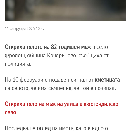
11 февруари 2025 10:47
Откриха тялото на 82-годишен мъж
в село
Фролош, община Кочериново, съобщиха от
полицията.
На 10 февруари е подаден сигнал от
кметицата
на селото, че има съмнения, че той е починал.
Откриха тяло на мъж на улица в кюстендилско
село
Последвал е
оглед
на имота, като в едно от