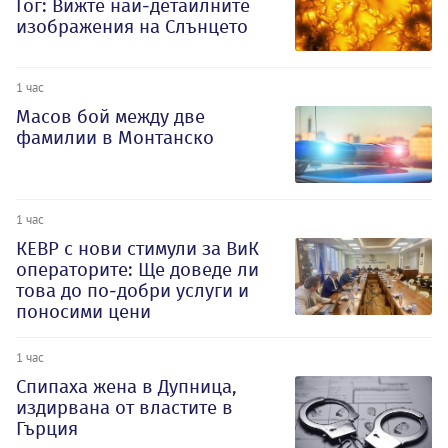
Гог: Вижте най-детайлните
изображения на Слънцето
1 час
Масов бой между две
фамилии в Монтанско
1 час
КЕВР с нови стимули за ВиК
операторите: Ще доведе ли
това до по-добри услуги и
поносими цени
1 час
Спипаха жена в Дупница,
издирвана от властите в
Гърция