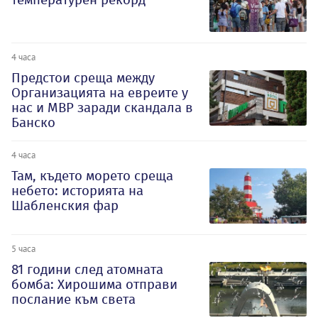
4 часа
Предстои среща между
Организацията на евреите у
нас и МВР заради скандала в
Банско
4 часа
Там, където морето среща
небето: историята на
Шабленския фар
5 часа
81 години след атомната
бомба: Хирошима отправи
послание към света