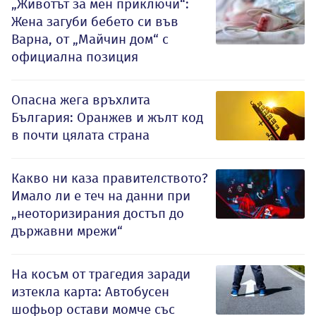
„Животът за мен приключи“:
Жена загуби бебето си във
Варна, от „Майчин дом“ с
официална позиция
Опасна жега връхлита
България: Оранжев и жълт код
в почти цялата страна
Какво ни каза правителството?
Имало ли е теч на данни при
„неоторизирания достъп до
държавни мрежи“
На косъм от трагедия заради
изтекла карта: Автобусен
шофьор остави момче със