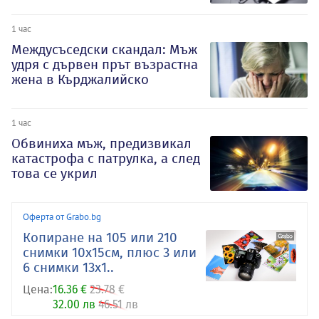
1 час
Междусъседски скандал: Мъж
удря с дървен прът възрастна
жена в Кърджалийско
1 час
Обвиниха мъж, предизвикал
катастрофа с патрулка, а след
това се укрил
Оферта от Grabo.bg
Копиране на 105 или 210
снимки 10х15см, плюс 3 или
6 снимки 13х1..
Цена:
16.36 €
23.78 €
32.00 лв
46.51 лв