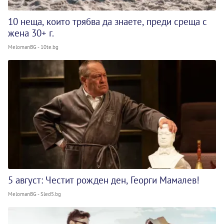
10 неща, които трябва да знаете, преди среща с
жена 30+ г.
MelomanBG - 10te.bg
5 август: Честит рожден ден, Георги Мамалев!
MelomanBG - Sled5.bg