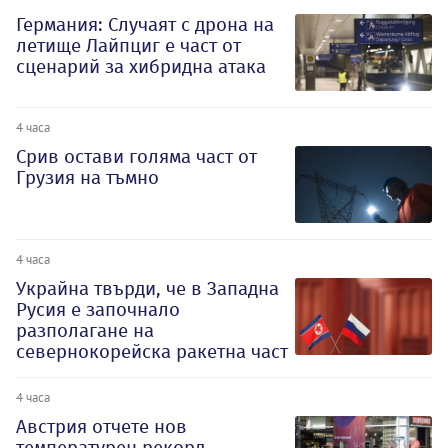
Германия: Случаят с дрона на
летище Лайпциг е част от
сценарий за хибридна атака
4 часа
Срив остави голяма част от
Грузия на тъмно
4 часа
Украйна твърди, че в Западна
Русия е започнало
разполагане на
севернокорейска ракетна част
4 часа
Австрия отчете нов
температурен рекорд