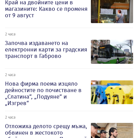
Край на двойните цени в
магазините: Какво се променя
от 9 август
2 часа
Започва издаването на
електронни карти за градския
транспорт в Габрово
2 часа
Нова фирма поема изцяло
дейностите по почистване в
„Слатина“, „Подуяне“ и
„Изгрев“
2 часа
Отложиха делото срещу мъжа,
обвинен в жестокото