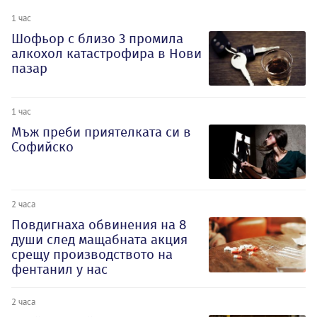
1 час
Шофьор с близо 3 промила
алкохол катастрофира в Нови
пазар
1 час
Мъж преби приятелката си в
Софийско
2 часа
Повдигнаха обвинения на 8
души след мащабната акция
срещу производството на
фентанил у нас
2 часа