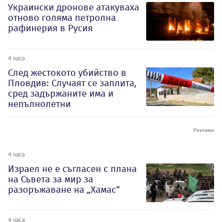
Украински дронове атакуваха
отново голяма петролна
рафинерия в Русия
4 часа
След жестокото убийство в
Пловдив: Случаят се заплита,
сред задържаните има и
непълнолетни
4 часа
Израел не е съгласен с плана
на Съвета за мир за
разоръжаване на „Хамас“
4 часа