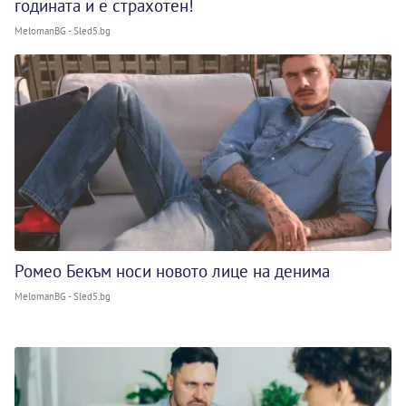
годината и е страхотен!
MelomanBG - Sled5.bg
Ромео Бекъм носи новото лице на денима
MelomanBG - Sled5.bg