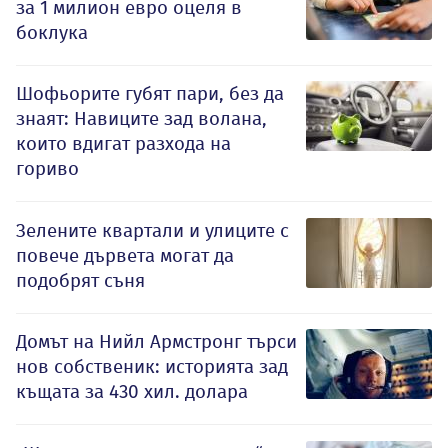
за 1 милион евро оцеля в
боклука
Шофьорите губят пари, без да
знаят: Навиците зад волана,
които вдигат разхода на
гориво
Зелените квартали и улиците с
повече дървета могат да
подобрят съня
Домът на Нийл Армстронг търси
нов собственик: историята зад
къщата за 430 хил. долара