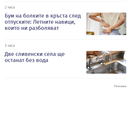
2 часа
Бум на болките в кръста след
отпуските: Летните навици,
които ни разболяват
3 часа
Две сливенски села ще
останат без вода