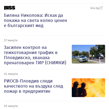
biss.bg
Биляна Николова: Исках да
покажа на света колко ценен
е българският мед
37 минути
Засилен контрол на
тежкотоварния трафик в
Пловдивско, хванаха
пренатоварен ТИР (СНИМКИ)
41 минути
РИОСВ-Пловдив следи
качеството на въздуха след
пожар в предприятие
45 минути