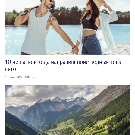
10 неща, които да направиш поне веднъж това
лято
MelomanBG - 10te.bg