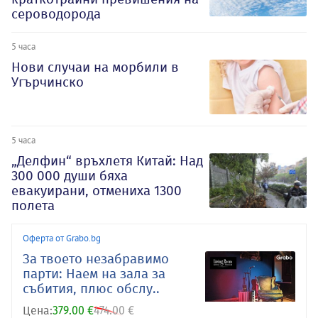
сероводорода
5 часа
Нови случаи на морбили в
Угърчинско
5 часа
„Делфин“ връхлетя Китай: Над
300 000 души бяха
евакуирани, отмениха 1300
полета
Оферта от Grabo.bg
За твоето незабравимо
парти: Наем на зала за
събития, плюс обслу..
Цена:
379.00 €
474.00 €