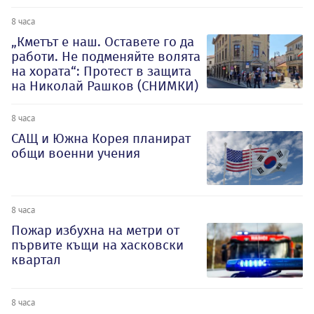
8 часа
„Кметът е наш. Оставете го да
работи. Не подменяйте волята
на хората“: Протест в защита
на Николай Рашков (СНИМКИ)
8 часа
САЩ и Южна Корея планират
общи военни учения
8 часа
Пожар избухна на метри от
първите къщи на хасковски
квартал
8 часа