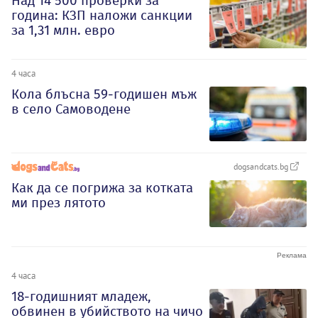
Над 14 500 проверки за
година: КЗП наложи санкции
за 1,31 млн. евро
4 часа
Кола блъсна 59-годишен мъж
в село Самоводене
dogsandcats.bg
Как да се погрижа за котката
ми през лятото
4 часа
18-годишният младеж,
обвинен в убийството на чичо