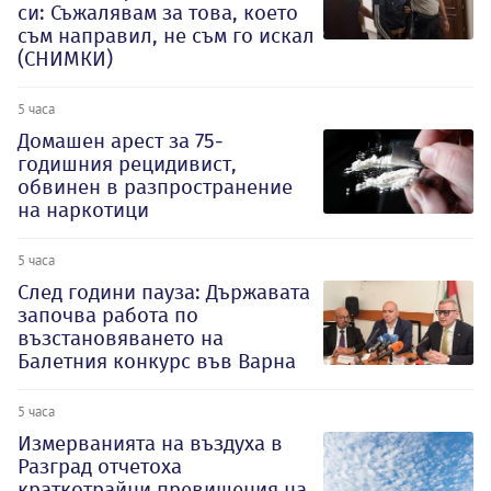
си: Съжалявам за това, което
съм направил, не съм го искал
(СНИМКИ)
5 часа
Домашен арест за 75-
годишния рецидивист,
обвинен в разпространение
на наркотици
5 часа
След години пауза: Държавата
започва работа по
възстановяването на
Балетния конкурс във Варна
5 часа
Измерванията на въздуха в
Разград отчетоха
краткотрайни превишения на