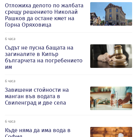
Отложиха делото по жалбата
срещу решението Николай
Рашков да остане кмет на
Горна Оряховица
6 часа
Съдът не пусна бащата на
загиналите в Кипър
българчета на погребението
им
6 часа
Завишени стойности на
манган във водата в
Свиленград и две села
6 часа
Къде няма да има вода в
София