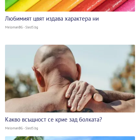
Любимият цвят издава характера ни
MelomanBG - Sled5.bg
Какво всъщност се крие зад болката?
MelomanBG - Sled5.bg