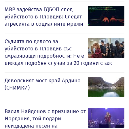
МВР задейства ГДБОП след
убийството в Пловдив: Следят
агресията в социалните мрежи
Съдията по делото за
убийството в Пловдив със
смразяващи подробности: Не е
виждал подобен случай за 20 години стаж
Дяволският мост край Ардино
(СНИМКИ)
Васил Найденов с признание от
Йордания, той подари
неиздадена песен на