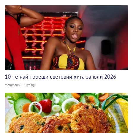
10-те най-горещи световни хита за юли 2026
MelomanBG - 10te.bg