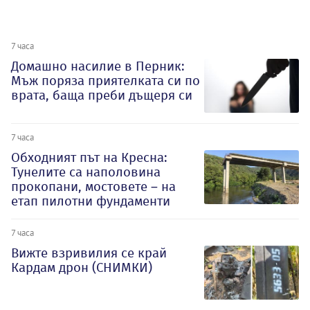
7 часа
Домашно насилие в Перник:
Мъж поряза приятелката си по
врата, баща преби дъщеря си
7 часа
Обходният път на Кресна:
Тунелите са наполовина
прокопани, мостовете – на
етап пилотни фундаменти
7 часа
Вижте взривилия се край
Кардам дрон (СНИМКИ)