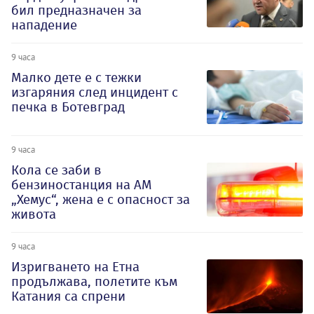
бил предназначен за
нападение
9 часа
Малко дете е с тежки
изгаряния след инцидент с
печка в Ботевград
9 часа
Кола се заби в
бензиностанция на АМ
„Хемус“, жена е с опасност за
живота
9 часа
Изригването на Етна
продължава, полетите към
Катания са спрени