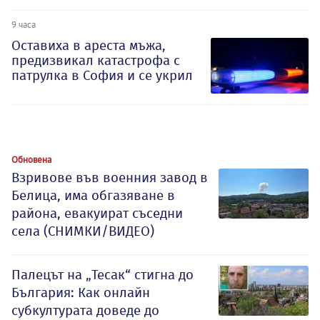
9 часа
Оставиха в ареста мъжа,
предизвикал катастрофа с
патрулка в София и се укрил
Обновена
Взривове във военния завод в
Белица, има обгазяване в
района, евакуират съседни
села (СНИМКИ/ВИДЕО)
Палецът на „Тесак“ стигна до
България: Как онлайн
субкултурата доведе до