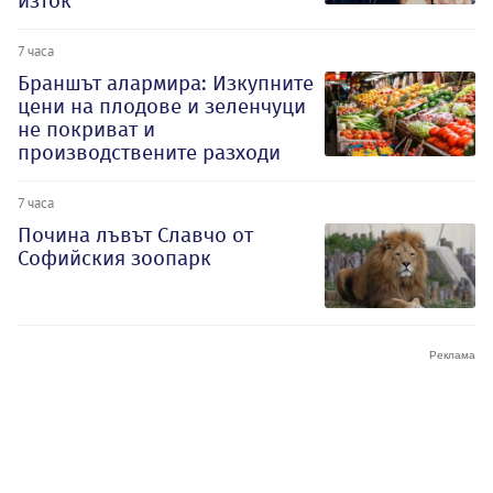
изток
7 часа
Браншът алармира: Изкупните
цени на плодове и зеленчуци
не покриват и
производствените разходи
7 часа
Почина лъвът Славчо от
Софийския зоопарк