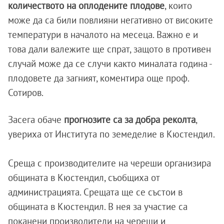
количеството на оплодените плодове
, които
може да са били повлияни негативно от високите
температури в началото на месеца. Важно е и
това дали валежите ще спрат, защото в противен
случай може да се случи както миналата година -
плодовете да загният, коментира още проф.
Сотиров.
Засега обаче
прогнозите са за добра реколта
,
увериха от Института по земеделие в Кюстендил.
Среща с производителите на череши организира
общината в Кюстендил, съобщиха от
администрацията. Срещата ще се състои в
общината в Кюстендил. В нея за участие са
поканени производители на череши и