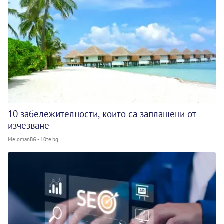
10 забележителности, които са заплашени от
изчезване
MelomanBG - 10te.bg