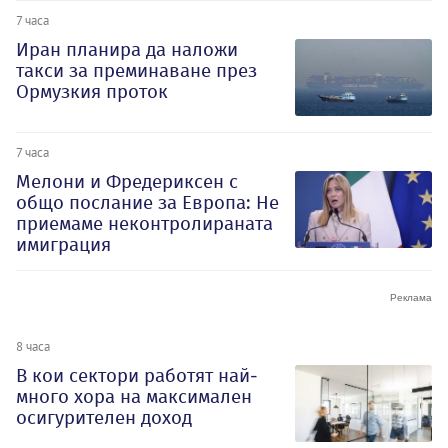
7 часа
Иран планира да наложи
такси за преминаване през
Ормузкия проток
7 часа
Мелони и Фредериксен с
общо послание за Европа: Не
приемаме неконтролираната
имиграция
8 часа
В кои сектори работят най-
много хора на максимален
осигурителен доход