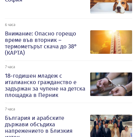
6 часа
Внимание: Опасно горещо
време във вторник –
термометърът скача до 38°
(КАРТА)
7 часа
18-годишен младеж с
италианско гражданство е
задържан за чупене на детска
площадка в Перник
7 часа
България и арабските
държави обсъдиха
напрежението в Близкия