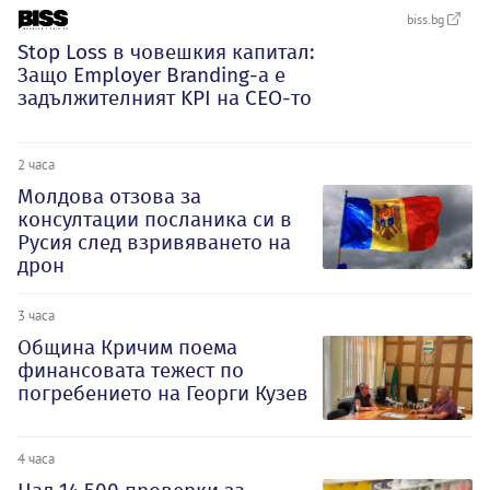
biss.bg
Stop Loss в човешкия капитал:
Защо Employer Branding-а е
задължителният KPI на CEO-то
2 часа
Молдова отзова за
консултации посланика си в
Русия след взривяването на
дрон
3 часа
Община Кричим поема
финансовата тежест по
погребението на Георги Кузев
4 часа