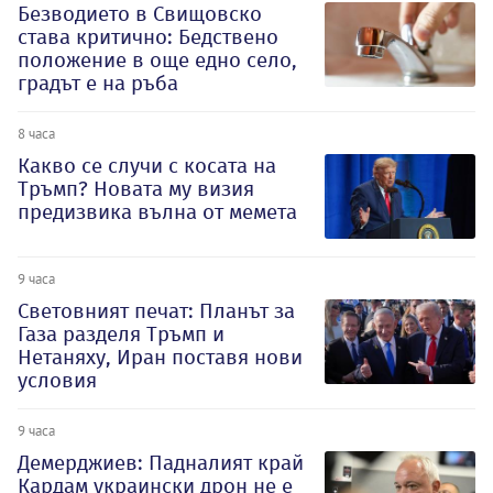
Безводието в Свищовско
става критично: Бедствено
положение в още едно село,
градът е на ръба
8 часа
Какво се случи с косата на
Тръмп? Новата му визия
предизвика вълна от мемета
9 часа
Световният печат: Планът за
Газа разделя Тръмп и
Нетаняху, Иран поставя нови
условия
9 часа
Демерджиев: Падналият край
Кардам украински дрон не е