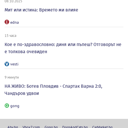
08.10.2025
Мит или истина: Времето ми влияе
edna
15 часа
Кое е по-здравословно: диня или пъпеш? Отговорът не
е толкова очевиден
vesti
9 минути
НА ЖИВО: Ботев Пловдив - Спартак Варна 2:0,
Чандъров удвои
gong
Abv.bg
Vbox7.com
Gong.bg
DogsAndCats.bg
CarMarket.bg