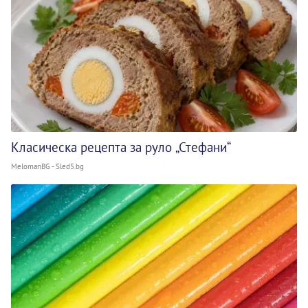
Класическа рецепта за руло „Стефани“
MelomanBG - Sled5.bg