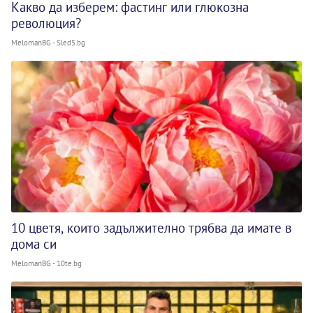
Какво да изберем: фастинг или глюкозна
революция?
MelomanBG - Sled5.bg
10 цветя, които задължително трябва да имате в
дома си
MelomanBG - 10te.bg