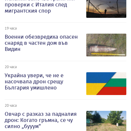
проверки с Италия след
мигрантския спор
19 часа
Военни обезвредиха опасен
снаряд в частен дом във
Видин
20 часа
Украйна увери, че не е
насочвала дрон срещу
България умишлено
20 часа
Овчар с разказ за падналия
дрон: Когато гръмна, се чу
силно „бууум“