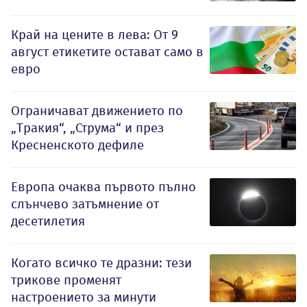
Край на цените в лева: От 9
август етикетите остават само в
евро
Ограничават движението по
„Тракия“, „Струма“ и през
Кресненското дефиле
Европа очаква първото пълно
слънчево затъмнение от
десетилетия
Когато всичко те дразни: тези
трикове променят
настроението за минути