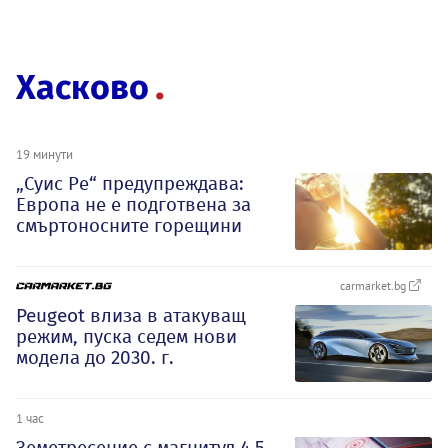
Хасково
19 минути
„Суис Ре“ предупреждава:
Европа не е подготвена за
смъртоносните горещини
carmarket.bg
Peugeot влиза в атакуващ
режим, пуска седем нови
модела до 2030. г.
1 час
Земетресение с магнитуд 4,5