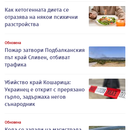
Как кетогенната диета се
отразява на някои психични
разстройства
Обновена
Пожар затвори Подбалканския
път край Сливен, отбиват
трафика
Убийство край Кошарица:
Украинец е открит с прерязано
гърло, задържаха негов
сънародник
Обновена
Кола се запали на магистрала