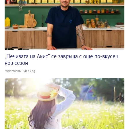
„Печивата на Акис“ се завръща с още по-вкусен
нов сезон
MelomanBG - Sled5.bg