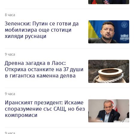
8 часа
Зеленски: Путин се готви да
мобилизира още стотици
хиляди руснаци
9 часа
Древна загадка в Лаос:
Откриха останките на 37 души
в гигантска каменна делва
9 часа
Иранският президент: Искаме
споразумение със САЩ, но без
компромиси
9 часа