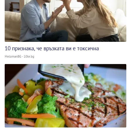
10 признака, че връзката ви е токсична
MelomanBG - 10te.bg