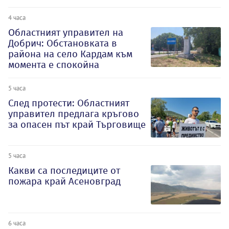
4 часа
Oбластният управител на
Добрич: Обстановката в
района на село Кардам към
момента е спокойна
5 часа
След протести: Областният
управител предлага кръгово
за опасен път край Търговище
5 часа
Какви са последиците от
пожара край Асеновград
6 часа