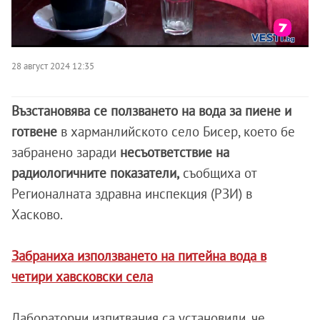
28 август 2024 12:35
Възстановява се ползването на вода за пиене и
готвене
в харманлийското село Бисер, което бе
забранено заради
несъответствие на
радиологичните показатели,
съобщиха от
Регионалната здравна инспекция (РЗИ) в
Хасково.
Забраниха използването на питейна вода в
четири хавсковски села
Лабораторни изпитвания са установили, че