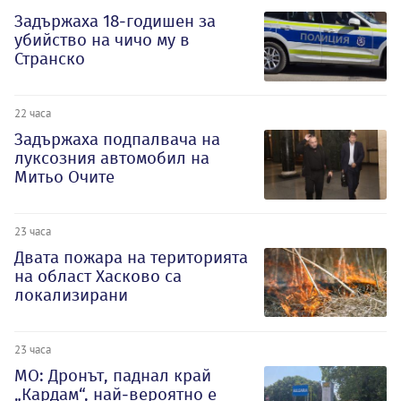
Задържаха 18-годишен за
убийство на чичо му в
Странско
22 часа
Задържаха подпалвача на
луксозния автомобил на
Митьо Очите
23 часа
Двата пожара на територията
на област Хасково са
локализирани
23 часа
МО: Дронът, паднал край
„Кардам“, най-вероятно е