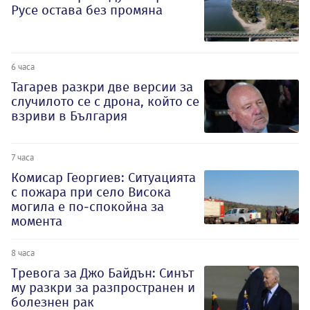
Русе остава без промяна
6 часа
Тагарев разкри две версии за
случилото се с дрона, който се
взриви в България
7 часа
Комисар Георгиев: Ситуацията
с пожара при село Висока
могила е по-спокойна за
момента
8 часа
Тревога за Джо Байдън: Синът
му разкри за разпространен и
болезнен рак