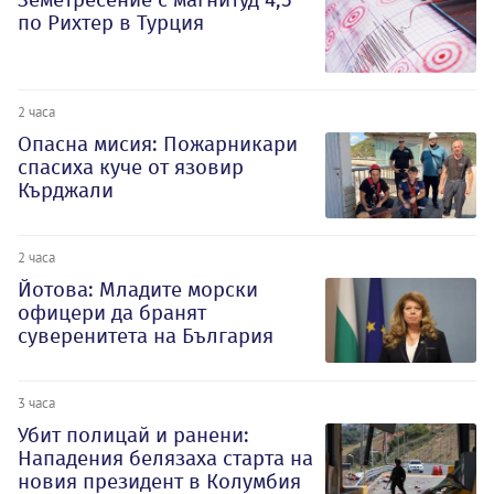
по Рихтер в Турция
2 часа
Опасна мисия: Пожарникари
спасиха куче от язовир
Кърджали
2 часа
Йотова: Младите морски
офицери да бранят
суверенитета на България
3 часа
Убит полицай и ранени:
Нападения белязаха старта на
новия президент в Колумбия