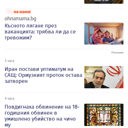
ohnamama.bg
Късното лягане през
ваканцията: трябва ли да се
тревожим?
3 часа
Иран постави ултиматум на
САЩ: Ормузкият проток остава
затворен
4 часа
Повдигнаха обвинение на 18-
годишния обвинен в
умишлено убийство на чичо
му