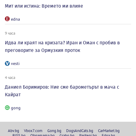
Мит или истина: Времето ми влияе
edna
9 часа
Идва ли краят на кризата? Иран и Оман с пробив в
преговорите за Ормузкия проток
vesti
4 часа
Даниел Боримиров: Ние сме барометърът в мача с
Кайрат
gong
Abv.bg
Vbox7.com
Gong.bg
DogsAndCats.bg
CarMarket.bg
BISS.bg
Ohnamama.bg
Grabo.bg
Pariteni.bg
Edna.bg