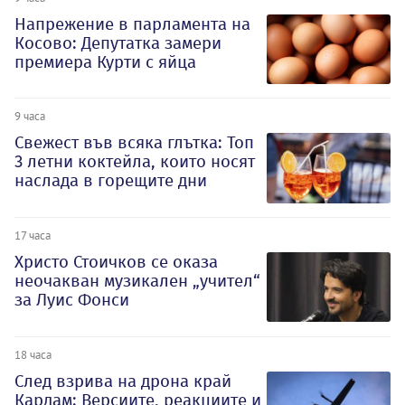
Напрежение в парламента на
Косово: Депутатка замери
премиера Курти с яйца
9 часа
Свежест във всяка глътка: Топ
3 летни коктейла, които носят
наслада в горещите дни
17 часа
Христо Стоичков се оказа
неочакван музикален „учител“
за Луис Фонси
18 часа
След взрива на дрона край
Кардам: Версиите, реакциите и