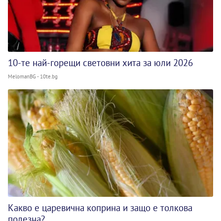
10-те най-горещи световни хита за юли 2026
MelomanBG - 10te.bg
Какво е царевична коприна и защо е толкова
полезна?