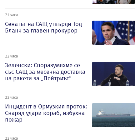
21 часа
Сенатът на САЩ утвърди Тод
Бланч за главен прокурор
22 часа
Зеленски: Споразумяхме се
със САЩ за месечна доставка
на ракети за „Пейтриът“
22 часа
Инцидент в Ормузкия проток:
Снаряд удари кораб, избухна
пожар
22 часа