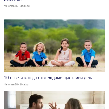
MelomanBG - Sled5.bg
10 съвета как да отглеждаме щастливи деца
MelomanBG - 10te.bg