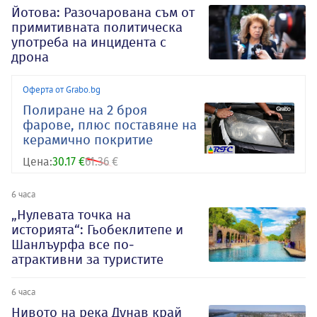
Йотова: Разочарована съм от
примитивната политическа
употреба на инцидента с
дрона
Оферта от Grabo.bg
Полиране на 2 броя
фарове, плюс поставяне на
керамично покритие
Цена:
30.17 €
61.36 €
6 часа
„Нулевата точка на
историята“: Гьобеклитепе и
Шанлъурфа все по-
атрактивни за туристите
6 часа
Нивото на река Дунав край